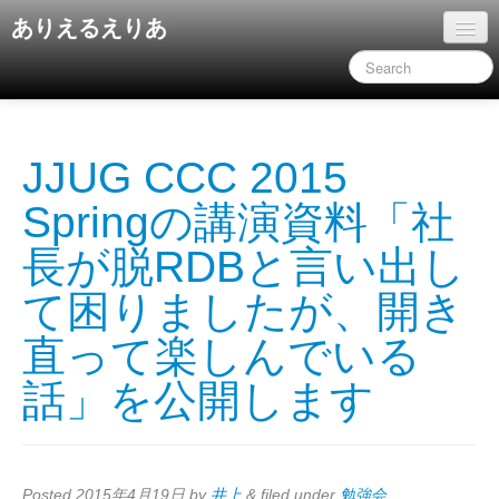
ありえるえりあ
ホーム
ドキュメント
旧コンテンツ
JJUG CCC 2015
Springの講演資料「社
長が脱RDBと言い出し
て困りましたが、開き
直って楽しんでいる
話」を公開します
Posted
2015年4月19日
by
井上
&
filed under
勉強会
.