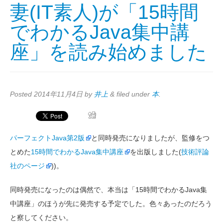
妻(IT素人)が「15時間
でわかるJava集中講
座」を読み始めました
Posted
2014年11月4日
by
井上
&
filed under
本
.
パーフェクトJava第2版
と同時発売になりましたが、監修をつ
とめた
15時間でわかるJava集中講座
を出版しました(
技術評論
社のページ
))。
同時発売になったのは偶然で、本当は「15時間でわかるJava集
中講座」のほうが先に発売する予定でした。色々あったのだろう
と察してください。