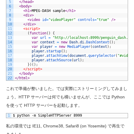
5
</head>
6
<body>
7
<h1>
MPEG-DASH sample
</h1>
8
<div>
9
<video 
id
=
"videoPlayer"
controls
=
"true"
 />
10
</div>
11
<script>
12
(
function
(
)
{
13
var
url
=
"http://localhost:8999/penguin_dash.mp
14
var
context
=
new
Dash
.
di
.
DashContext
(
)
;
15
var
player
=
new
MediaPlayer
(
context
)
;
16
player
.
startup
(
)
;
17
player
.
attachView
(
document
.
querySelector
(
"#video
18
player
.
attachSource
(
url
)
;
19
}
)
(
)
;
20
</script>
21
</body>
22
</html>
これで準備が整いました。では実際にストリーミングしてみまし
ょう。HTTP サーバーは何でも構いませんが、ここでは Python
を使って HTTP サーバーを起動します。
1
$ python -m SimpleHTTPServer 8999
私の環境では IE11, Chrome38, Safari8 (on Yosemite) で再生で