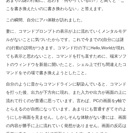
あまりの謎の行動に、思わず「何やっているの?」と聞くと「こ
こを書き換えたいのに書き換わらない」と答えます。
この瞬間、自分にアハ体験が訪れました。
妻に、コマンドプロンプトの表示が上に流れていくメンタルモデ
ルがないことに気づいたからです。これで今までの(自分には謎
の)行動の説明がつきます。コマンド行の下にHello,Worldが現れ
ても表示と思わないこと。コマンドを打ち直すために、端末ソフ
トのウィンドウを新規に開いたこと。シェル上で打ち間違えたコ
マンドをその場で書き換えようとしたこと。
自分のように昔からコマンドラインに馴染んでいると、コマンド
を打った後、出力が下方向に現れ、また入力や出力が画面の上に
流れて行くのが普通に思っています。言わば、PCの画面をy軸で
とらえるのが自然になっています。あまりにも普通すぎてそのよ
うにしか画面を見ません。しかしそんな体験がない妻には、画面
の内容が勝手に上に流れていく発想がありません。画面の反応は