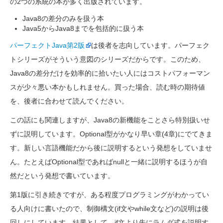
の2つの系統の本が多く出版されています。
Java8の差分のみを扱う本
Java5からJava8までを包括的に扱う本
パーフェクトJava第2版
は後者を志向しています。パーフェク
トシリーズがそういう意図のシリーズだからです。このため、
Java8の差分だけを効率的に拾いたい人にはコストパフォーマン
スが少々悪い本かもしれません。買った場合、読む時の期待値
を、後者に合わせて読んでください。
この話にも関連しますが、Java8の新機能をことさら特別扱いせ
ずに説明しています。Optional型がかなり早い章(4章)にでてきま
す。新しい言語機能だから後に説明するという発想をしていませ
ん。たとえばOptional型であればnullと一緒に説明するほうが自
然だという発想で書いています。
第1版に引き続きですが、ある程度プログラミングがわかってい
る人向けに書いたので、制御構文(if文やwhile文など)の説明は後
回しにしています。結果として、if文より先にラムダ式を説明す