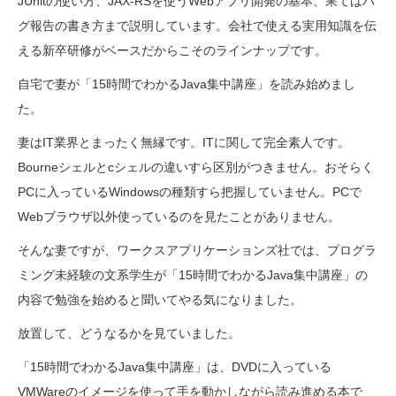
JUnitの使い方、JAX-RSを使うWebアプリ開発の基本、果てはバ
グ報告の書き方まで説明しています。会社で使える実用知識を伝
える新卒研修がベースだからこそのラインナップです。
自宅で妻が「15時間でわかるJava集中講座」を読み始めまし
た。
妻はIT業界とまったく無縁です。ITに関して完全素人です。
Bourneシェルとcシェルの違いすら区別がつきません。おそらく
PCに入っているWindowsの種類すら把握していません。PCで
Webブラウザ以外使っているのを見たことがありません。
そんな妻ですが、ワークスアプリケーションズ社では、プログラ
ミング未経験の文系学生が「15時間でわかるJava集中講座」の
内容で勉強を始めると聞いてやる気になりました。
放置して、どうなるかを見ていました。
「15時間でわかるJava集中講座」は、DVDに入っている
VMWareのイメージを使って手を動かしながら読み進める本で