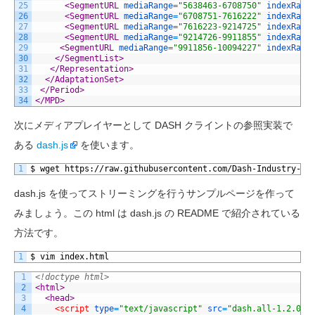
25
<SegmentURL 
mediaRange
=
"5638463-6708750"
indexRang
26
<SegmentURL 
mediaRange
=
"6708751-7616222"
indexRang
27
<SegmentURL 
mediaRange
=
"7616223-9214725"
indexRang
28
<SegmentURL 
mediaRange
=
"9214726-9911855"
indexRang
29
<SegmentURL 
mediaRange
=
"9911856-10094227"
indexRang
30
</SegmentList>
31
</Representation>
32
</AdaptationSet>
33
</Period>
34
</MPD>
次にメディアプレイヤーとして DASH クライントの参照実装で
ある
dash.js
を使います。
1
$ wget https://raw.githubusercontent.com/Dash-Industry-Fo
dash.js を使ってストリーミングを行うサンプルページを作って
みましょう。この html は dash.js の README で紹介されている
方法です。
1
$ vim index.html
1
<!doctype html>
2
<html>
3
<head>
4
<script 
type
=
"text/javascript"
src
=
"dash.all-1.2.0.j