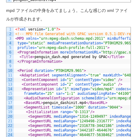
mpd ファイルの中身をみてましょう。こんな感じの xml ファイ
ルが作成されます。
1
<?
xml 
version
=
"1.0"
?>
2
<!-- MPD file Generated with GPAC version 0.5.1-DEV-rev5
3
<MPD 
xmlns
=
"urn:mpeg:dash:schema:mpd:2011"
minBufferTime
4
type
=
"static"
mediaPresentationDuration
=
"PT0H1M29.96S"
5
profiles
=
"urn:mpeg:dash:profile:full:2011"
>
6
<ProgramInformation 
moreInformationURL
=
"http://gpac.sou
7
<Title>
penguin_dash.mpd generated by GPAC
</Title>
8
</ProgramInformation>
9
10
<Period 
duration
=
"PT0H1M29.96S"
>
11
<AdaptationSet 
segmentAlignment
=
"true"
maxWidth
=
"640"
12
<ContentComponent 
id
=
"1"
contentType
=
"video"
 />
13
<ContentComponent 
id
=
"2"
contentType
=
"audio"
 />
14
<Representation 
id
=
"1"
mimeType
=
"video/mp4"
codecs
=
"a
15
frameRate
=
"25"
sar
=
"1:1"
audioSamplingRate
=
"44100"
s
16
<AudioChannelConfiguration 
schemeIdUri
=
"urn:mpeg:das
17
<BaseURL>
penguin_dashinit.mp4
</BaseURL>
18
<SegmentList 
timescale
=
"1000"
duration
=
"9044"
>
19
<Initialization 
range
=
"0-1313"
/>
20
<SegmentURL 
mediaRange
=
"1314-1249497"
indexRange
=
"
21
<SegmentURL 
mediaRange
=
"1249498-2316777"
indexRang
22
<SegmentURL 
mediaRange
=
"2316778-3442186"
indexRang
23
<SegmentURL 
mediaRange
=
"3442187-4644676"
indexRang
24
<SegmentURL 
mediaRange
=
"4644677-5638462"
indexRang