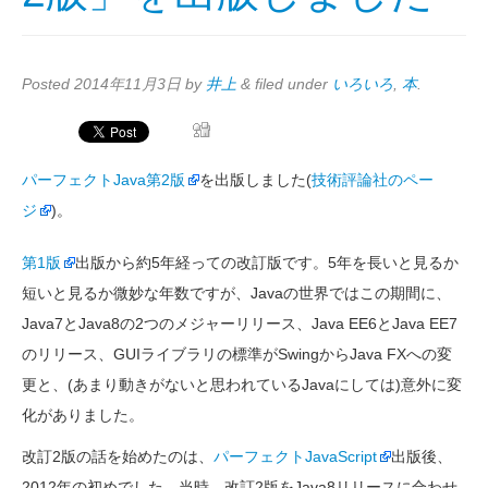
Posted
2014年11月3日
by
井上
&
filed under
いろいろ
,
本
.
パーフェクトJava第2版
を出版しました(
技術評論社のペー
ジ
)。
第1版
出版から約5年経っての改訂版です。5年を長いと見るか
短いと見るか微妙な年数ですが、Javaの世界ではこの期間に、
Java7とJava8の2つのメジャーリリース、Java EE6とJava EE7
のリリース、GUIライブラリの標準がSwingからJava FXへの変
更と、(あまり動きがないと思われているJavaにしては)意外に変
化がありました。
改訂2版の話を始めたのは、
パーフェクトJavaScript
出版後、
2012年の初めでした。当時、改訂2版をJava8リリースに合わせ