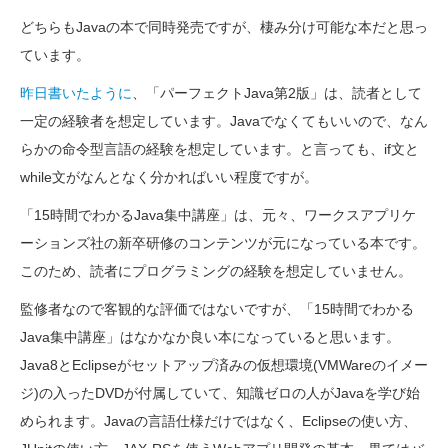
どちらもJavaの本で同時発売ですが、棲み分け可能な本だと思っ
ています。
昨日書いたように
、「パーフェクトJava第2版」は、読者として
一定の経験者を想定しています。Javaでなくてもいいので、なん
らかの命令型言語の経験を想定しています。と言っても、if文と
while文がなんとなく分かればいい程度ですが。
「15時間でわかるJava集中講座」は、元々、ワークスアプリケ
ーションズ社の新卒研修のコンテンツが元になっている本です。
このため、読者にプログラミングの経験を想定していません。
監修者なので客観的な評価ではないですが、「15時間でわかる
Java集中講座」はなかなか良い本になっていると思います。
Java8とEclipseがセットアップ済みの仮想環境(VMWareのイメー
ジ)の入ったDVDが付属していて、知識ゼロの人がJavaを学び始
められます。Javaの言語仕様だけではなく、Eclipseの使い方、