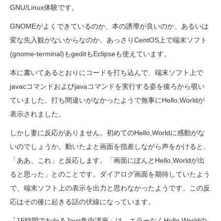
GNU/Linux体験です。
GNOMEがよくできているのか、本の誘導が良いのか、あるいは
変な先入観がないからなのか、あっさりCentOS上で端末ソフト
(gnome-terminal)もgeditもEclipseも使えています。
本に書いてあるとおりにコードを打ち込んで、端末ソフト上で
javacコマンドおよびjavaコマンドを実行する姿を後ろから覗い
ていました。打ち間違いがなかったようで無事にHello,Worldが
表示されました。
しかし妻に反応がありません。初めてのHello,Worldに感動がな
いのでしょうか。動いたよと画面を指差しながら声をかけると、
「ああ、これ」と反応します。「画面にぽんとHello,Worldが出
ると思った」とのことです。ダイアログ画面を期待していたよう
で、端末ソフト上の表示を出力と思わなかったようです。この反
応はその後に起きる話の伏線になっています。
「15時間でわかるJava集中講座」は、エラーなくHello,Worldの