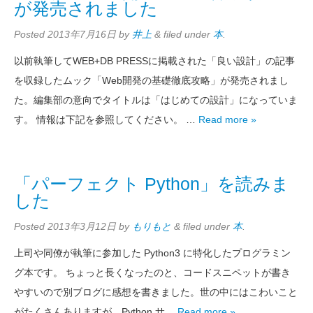
が発売されました
Posted
2013年7月16日
by
井上
&
filed under
本
.
以前執筆してWEB+DB PRESSに掲載された「良い設計」の記事
を収録したムック「Web開発の基礎徹底攻略」が発売されまし
た。編集部の意向でタイトルは「はじめての設計」になっていま
す。 情報は下記を参照してください。 …
Read more »
「パーフェクト Python」を読みま
した
Posted
2013年3月12日
by
もりもと
&
filed under
本
.
上司や同僚が執筆に参加した Python3 に特化したプログラミン
グ本です。 ちょっと長くなったのと、コードスニペットが書き
やすいので別ブログに感想を書きました。世の中にはこわいこと
がたくさんありますが、Python サ…
Read more »