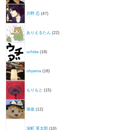
川野 忍
(47)
ありえるたん
(22)
uchida
(18)
ohyama
(18)
もりもと
(15)
保坂
(12)
深町 英太郎
(10)