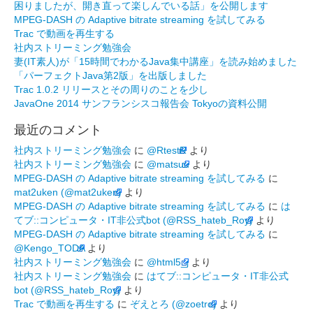
困りましたが、開き直って楽しんでいる話」を公開します
MPEG-DASH の Adaptive bitrate streaming を試してみる
Trac で動画を再生する
社内ストリーミング勉強会
妻(IT素人)が「15時間でわかるJava集中講座」を読み始めました
「パーフェクトJava第2版」を出版しました
Trac 1.0.2 リリースとその周りのことを少し
JavaOne 2014 サンフランシスコ報告会 Tokyoの資料公開
最近のコメント
社内ストリーミング勉強会
に
@RtestR
より
社内ストリーミング勉強会
に
@matsuu
より
MPEG-DASH の Adaptive bitrate streaming を試してみる
に
mat2uken (@mat2uken)
より
MPEG-DASH の Adaptive bitrate streaming を試してみる
に
は
てブ::コンピュータ・IT非公式bot (@RSS_hateb_Roy)
より
MPEG-DASH の Adaptive bitrate streaming を試してみる
に
@Kengo_TODA
より
社内ストリーミング勉強会
に
@html5_j
より
社内ストリーミング勉強会
に
はてブ::コンピュータ・IT非公式
bot (@RSS_hateb_Roy)
より
Trac で動画を再生する
に
ぞえとろ (@zoetro)
より