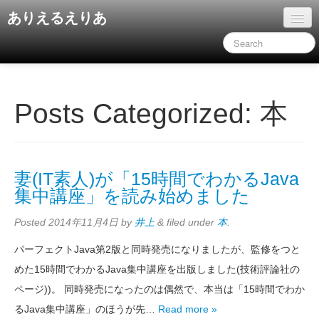
ありえるえりあ
ホーム
ドキュメント
旧コンテンツ
Posts Categorized:
本
妻(IT素人)が「15時間でわかるJava
集中講座」を読み始めました
Posted
2014年11月4日
by
井上
&
filed under
本
.
パーフェクトJava第2版と同時発売になりましたが、監修をつと
めた15時間でわかるJava集中講座を出版しました(技術評論社の
ページ))。 同時発売になったのは偶然で、本当は「15時間でわか
るJava集中講座」のほうが先…
Read more »