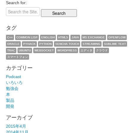
Search for:
タグ
C++
COMMON LISP
ENGLISH
HTML5
JAVA
MS EXCHANGE
OPENFLOW
ORACLE
PYHACK
PYTHON
SENCHA TOUCH
STREAMING
SUBLIME TEXT
TRAC
UBUNTU
WEBSOCKET
WORDPRESS
エディタ
クラウド
スマートフォン
カテゴリー
Podcast
いろいろ
勉強会
本
製品
開発
アーカイブ
2015年4月
2014年11月