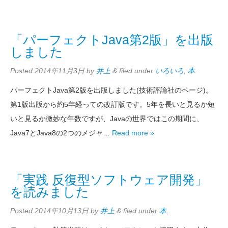
「パーフェクトJava第2版」を出版
しました
Posted
2014年11月3日
by
井上
&
filed under
いろいろ
,
本
.
パーフェクトJava第2版を出版しました(技術評論社のページ)。
第1版出版から約5年経っての改訂版です。5年を長いと見るか短
いと見るか微妙な年数ですが、Javaの世界ではこの期間に、
Java7とJava8の2つのメジャ…
Read more »
「実践 反復型ソフトウェア開発」
を読みました
Posted
2014年10月13日
by
井上
&
filed under
本
.