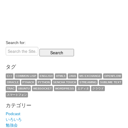
Search for:
タグ
C++
COMMON LISP
ENGLISH
HTML5
JAVA
MS EXCHANGE
OPENFLOW
ORACLE
PYHACK
PYTHON
SENCHA TOUCH
STREAMING
SUBLIME TEXT
TRAC
UBUNTU
WEBSOCKET
WORDPRESS
エディタ
クラウド
スマートフォン
カテゴリー
Podcast
いろいろ
勉強会