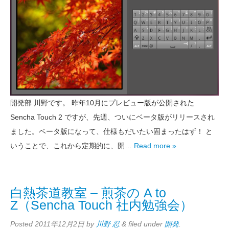
開発部 川野です。 昨年10月にプレビュー版が公開された
Sencha Touch 2 ですが、先週、ついにベータ版がリリースされ
ました。ベータ版になって、仕様もだいたい固まったはず！ と
いうことで、これから定期的に、開…
Read more »
白熱茶道教室 – 煎茶の A to
Z（Sencha Touch 社内勉強会）
Posted
2011年12月2日
by
川野 忍
&
filed under
開発
.