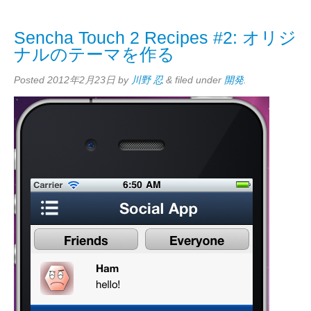
Sencha Touch 2 Recipes #2: オリジ
ナルのテーマを作る
Posted
2012年2月23日
by
川野 忍
&
filed under
開発
.