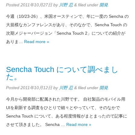
Posted
2011年10月27日
by
川野 忍
&
filed under
開発
.
今週（10/23-26）、米国オースティンで、年に一度の Sencha の
大規模なカンファレンスがあり、そのなかで、Sencha Touch の
次期メジャーバージョン「Sencha Touch 2」についての紹介が
ありま…
Read more »
Sencha Touch について調べまし
た。
Posted
2011年10月12日
by
川野 忍
&
filed under
開発
.
今月から開発部に配属された川野です。 自社製品のモバイル用
UIを刷新する調査をひとりで細々とやっていて、そのなかで
Sencha Touch について、ある程度情報がまとまったので記事に
させて頂きました。 Sencha …
Read more »