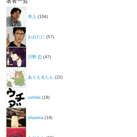
著者一覧
井上
(104)
おおたに
(57)
川野 忍
(47)
ありえるたん
(22)
uchida
(18)
ohyama
(18)