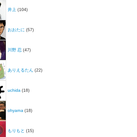
井上
(104)
おおたに
(57)
川野 忍
(47)
ありえるたん
(22)
uchida
(18)
ohyama
(18)
もりもと
(15)