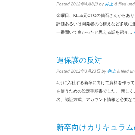
Posted
2012年4月8日
by
井上
&
filed un
金曜日、KLab元CTOの仙石さんから
評価あるいは開発者の心構えなど多岐に
一番聞いて良かったと思える話を紹介…
過保護の反対
Posted
2012年3月23日
by
井上
&
filed u
4月に入社する新卒に向けて資料を作っ
を使うための設定手順書でした。 新し
名、認証方式、アカウント情報と必要な
新卒向けカリキュラム