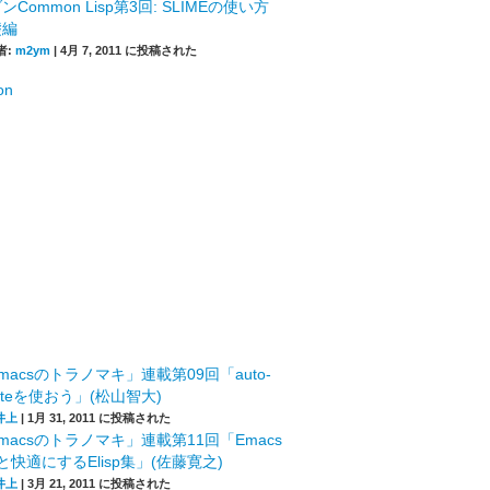
ンCommon Lisp第3回: SLIMEの使い方
礎編
者:
m2ym
|
4月 7, 2011 に投稿された
macsのトラノマキ」連載第09回「auto-
leteを使おう」(松山智大)
井上
|
1月 31, 2011 に投稿された
macsのトラノマキ」連載第11回「Emacs
快適にするElisp集」(佐藤寛之)
井上
|
3月 21, 2011 に投稿された