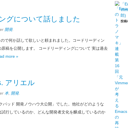
「E
Vi
郎)
ィングについて話しました
投稿
der
開発
.
めるので何か話して欲しいと頼まれました。コードリーディン
原稿を公開します。 コードリーディングについて 実は過去
ad more »
. アリエル
der
本
,
開発
.
3が「クックパッド 開発ノウハウ大公開」でした。他社がどのような
は試行しているのか、どんな開発者文化を醸成しているのか