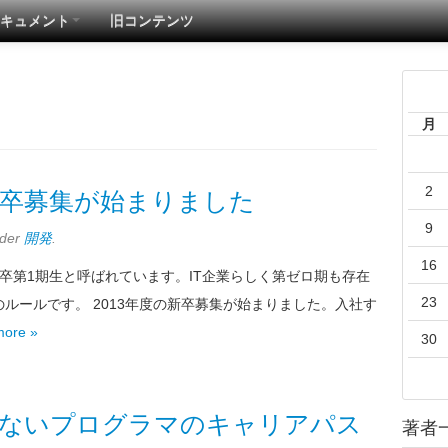
キュメント
旧コンテンツ
月
2
新卒募集が始まりました
9
nder
開発
.
16
卒第1期生と呼ばれています。IT企業らしく第ゼロ期も存在
23
ルールです。 2013年度の新卒募集が始まりました。入社す
more »
30
ないプログラマのキャリアパス
著者