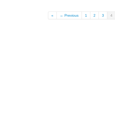
«
← Previous
1
2
3
4