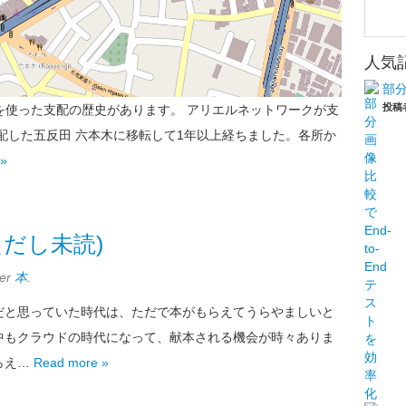
人気
部分
投稿
apsを使った支配の歴史があります。 アリエルネットワークが支
配した五反田 六本木に移転して1年以上経ちました。各所か
 »
だし未読)
der
本
.
だと思っていた時代は、ただで本がもらえてうらやましいと
中もクラウドの時代になって、献本される機会が時々ありま
らえ…
Read more »