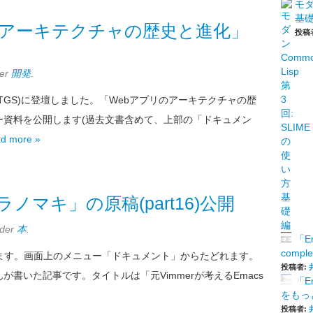
モダ
基
のアーキテクチャの歴史と進化」
投稿
der
開発
.
TGS)に登壇しました。「Webアプリのアーキテクチャの歴
ー資料を公開します(過去文書含めて、上部の「ドキュメン
d more »
ノマキ」の原稿(part16)公開
nder
本
.
「E
comp
します。画面上のメニュー「ドキュメント」からたどれます。
投稿者:
書いた記事です。タイトルは「元Vimmerが考えるEmacs
「E
をもっと
投稿者: