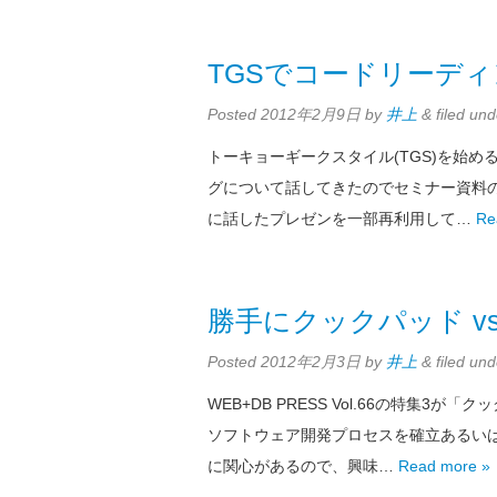
TGSでコードリーデ
Posted
2012年2月9日
by
井上
&
filed un
トーキョーギークスタイル(TGS)を始
グについて話してきたのでセミナー資料の
に話したプレゼンを一部再利用して…
Re
勝手にクックパッド vs
Posted
2012年2月3日
by
井上
&
filed un
WEB+DB PRESS Vol.66の特集
ソフトウェア開発プロセスを確立あるい
に関心があるので、興味…
Read more »