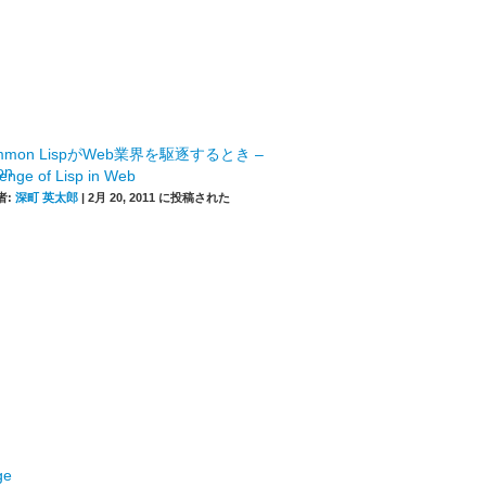
mmon LispがWeb業界を駆逐するとき –
enge of Lisp in Web
者:
深町 英太郎
|
2月 20, 2011 に投稿された