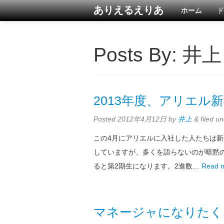
ありえるえりあ
ホーム
ド
Posts By:
井上
2013年度、アリエル
Posted
2012年4月12日
by
井上
&
filed u
この4月にアリエルに入社した人たちは新
していますが、多くを語らないのが暗黙の
ると第2期生になります。2進数…
Read 
マネージャになりたく