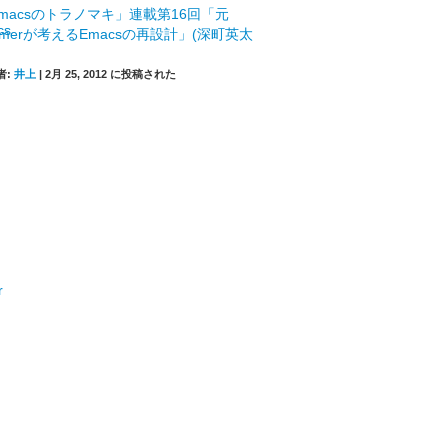
macsのトラノマキ」連載第16回「元
mmerが考えるEmacsの再設計」(深町英太
者:
井上
|
2月 25, 2012 に投稿された