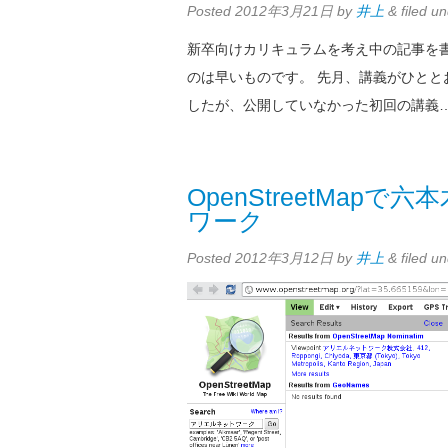
Posted
2012年3月21日
by
井上
&
filed u
新卒向けカリキュラムを考え中の記事を
のは早いものです。 先月、講義がひと
したが、公開していなかった初回の講義
OpenStreetMa
ワーク
Posted
2012年3月12日
by
井上
&
filed u