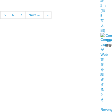
5
6
7
Next →
»
Co
Rev
投稿