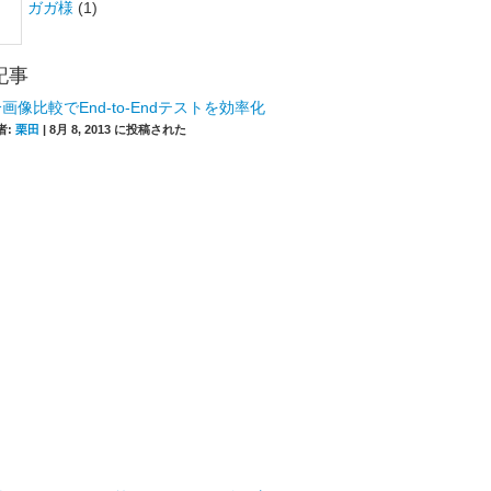
ガガ様
(1)
記事
画像比較でEnd-to-Endテストを効率化
者:
栗田
|
8月 8, 2013 に投稿された