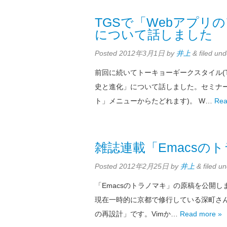
TGSで「Webアプリ
について話しました
Posted
2012年3月1日
by
井上
&
filed un
前回に続いてトーキョーギークスタイル(
史と進化」について話しました。セミナ
ト」メニューからたどれます)。 W…
Rea
雑誌連載「Emacsのトラ
Posted
2012年2月25日
by
井上
&
filed u
「Emacsのトラノマキ」の原稿を公開
現在一時的に京都で修行している深町さんが
の再設計」です。Vimか…
Read more »