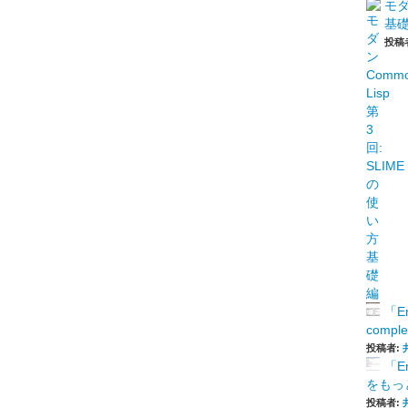
モダ
基
投稿
「E
comp
投稿者:
「E
をもっと
投稿者: