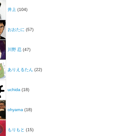
井上
(104)
おおたに
(57)
川野 忍
(47)
ありえるたん
(22)
uchida
(18)
ohyama
(18)
もりもと
(15)