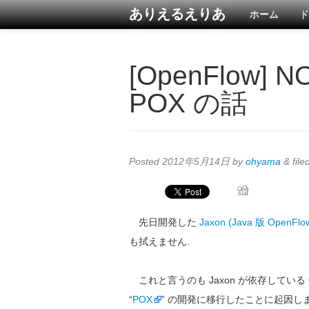
ありえるえりあ
ホーム
ド
[OpenFlow]
POX の話
Posted
2012年5月14日
by
ohyama
&
file
先日開発した
Jaxon (Java 版 Open
も拭えません.
これと言うのも Jaxon が依存している O
“
POX
” の開発に移行したことに起因しま