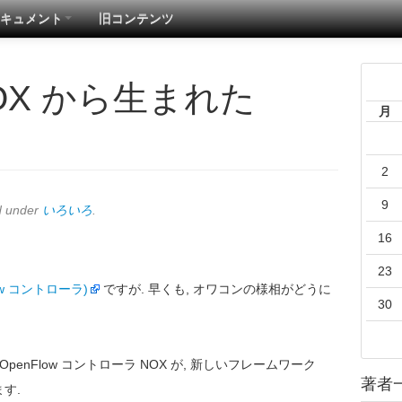
キュメント
旧コンテンツ
 NOX から生まれた
月
2
9
d under
いろいろ
.
16
23
Flow コントローラ)
ですが. 早くも, オワコンの様相がどうに
30
penFlow コントローラ NOX が, 新しいフレームワーク
著者
す.