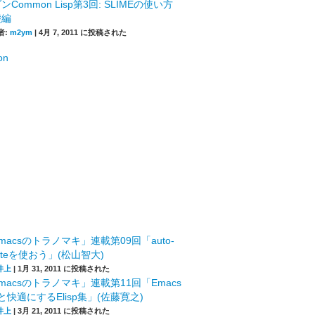
ンCommon Lisp第3回: SLIMEの使い方
礎編
者:
m2ym
|
4月 7, 2011 に投稿された
macsのトラノマキ」連載第09回「auto-
leteを使おう」(松山智大)
井上
|
1月 31, 2011 に投稿された
macsのトラノマキ」連載第11回「Emacs
快適にするElisp集」(佐藤寛之)
井上
|
3月 21, 2011 に投稿された