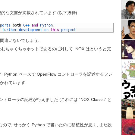
望的な文書が掲載されています (以下抜粋).
ports 
both
C
++
and
Python
.
 
further 
development 
on 
this
project
間違いないでしょう.
 はむちゃくちゃホットであるのに対して. NOX はというと完
 Python ベースで OpenFlow コントローラを記述するフレ
で書かれています.
ントローラの記述が行えました (これには “NOX-Classic” と
++ なので, せっかく Python で書いたのに移植性が悪く, また設