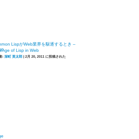
mmon LispがWeb業界を駆逐するとき –
enge of Lisp in Web
者:
深町 英太郎
|
2月 20, 2011 に投稿された