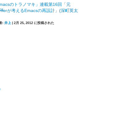
macsのトラノマキ」連載第16回「元
mmerが考えるEmacsの再設計」(深町英太
者:
井上
|
2月 25, 2012 に投稿された