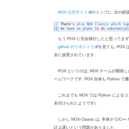
NOX 公式サイト
のトップに, 次の絶
1
There
'
s
also 
NOX 
Classic 
which 
sup
2
We 
have 
no 
plans 
to
do
substantial
もう POX に完全移行したと思ってまず
github のリポジトリ
を見ても, POX
全に放置されています.
POX というのは, NOX チームが開発した
ームワークです. POX 自体も Python 
これまでも NOX では Python によるコ
名付けられたようです).
しかし NOX-Classic は, 本体が C/C
計上遅いという問題がありました.