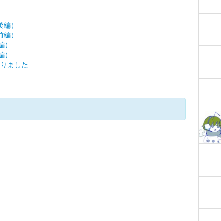
（後編）
（前編）
後編）
前編）
を作りました