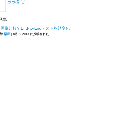
ガガ様
(1)
記事
画像比較でEnd-to-Endテストを効率化
者:
栗田
|
8月 8, 2013 に投稿された