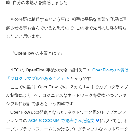
時, 自分の未熟さを痛感しました.
その分野に精通するという事は, 相手に平易な言葉で容易に理
解させる事も含んでいると思うので, この場で先日の屈辱を晴ら
したいと思います.
『OpenFlow の本質とは？』
NEC の OpenFlow 事業の大物. 岩田氏曰く
OpenFlowの本質は
「プログラマブルであること」
だそうです.
ここでの話は, OpenFlow での L2 から L4 までのプログラマブ
ル制御により, ヘテロジニアスなネットワークを柔軟かつフレキ
シブルに設計できるという内容です.
OpenFlow の出発点となった, ネットワーク系のトップカンフ
ァレンスの
ACM SIGCOMM で発表された論文
においても, オ
ープンプラットフォームにおけるプログラマブルなネットワーク