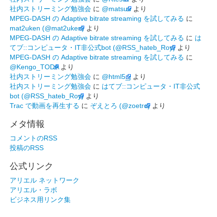
社内ストリーミング勉強会
に
@matsuu
より
MPEG-DASH の Adaptive bitrate streaming を試してみる
に
mat2uken (@mat2uken)
より
MPEG-DASH の Adaptive bitrate streaming を試してみる
に
は
てブ::コンピュータ・IT非公式bot (@RSS_hateb_Roy)
より
MPEG-DASH の Adaptive bitrate streaming を試してみる
に
@Kengo_TODA
より
社内ストリーミング勉強会
に
@html5_j
より
社内ストリーミング勉強会
に
はてブ::コンピュータ・IT非公式
bot (@RSS_hateb_Roy)
より
Trac で動画を再生する
に
ぞえとろ (@zoetro)
より
メタ情報
コメントのRSS
投稿のRSS
公式リンク
アリエル ネットワーク
アリエル・ラボ
ビジネス用リンク集