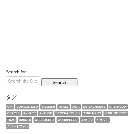
Search for:
タグ
C++
COMMON LISP
ENGLISH
HTML5
JAVA
MS EXCHANGE
OPENFLOW
ORACLE
PYHACK
PYTHON
SENCHA TOUCH
STREAMING
SUBLIME TEXT
TRAC
UBUNTU
WEBSOCKET
WORDPRESS
エディタ
クラウド
スマートフォン