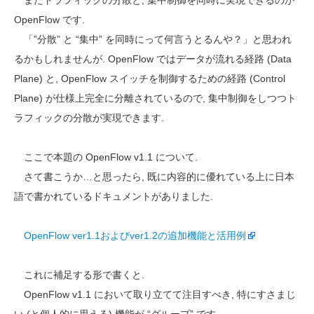
またトラフィックの分散と, 集中制御を同時に実現できるのが
OpenFlow です.
「”分散” と “集中” を同時にって何言うとるんや？」と思われ
るかもしれませんが. OpenFlow ではデータが流れる経路 (Data
Plane) と, OpenFlow スイッチを制御するための経路 (Control
Plane) が仕様上完全に分離されているので, 集中制御をしつつト
ラフィックの分散が実現できます.
ここで本題の OpenFlow v1.1 について.
さて書こうか…と思ったら, 既に内容的に優れている上に日本
語で書かれているドキュメントがありました.
OpenFlow ver1.1およびver1.2の追加機能と活用例
これに補足する形で書くと.
OpenFlow v1.1 において取り立てて注目すべき, 特にすさまじ