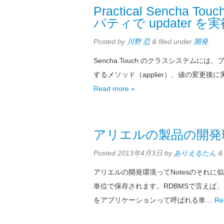
Practical Sencha T
パティで updater を
Posted
by
川野 忍
&
filed under
開発
.
Sencha Touch のクラスシステムには、プ
するメソッド（applier）、値の変更後
Read more »
アリエルの製品の開発
Posted
2013年4月3日
by
ありえるたん
&
アリエルの開発環境ってNotesのそれ
単位で保存されます。RDBMSで言えば
をアプリケーションって呼ばれる単…
Re