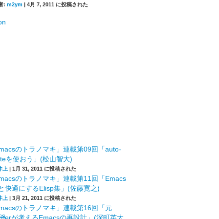
者:
m2ym
|
4月 7, 2011 に投稿された
macsのトラノマキ」連載第09回「auto-
leteを使おう」(松山智大)
井上
|
1月 31, 2011 に投稿された
macsのトラノマキ」連載第11回「Emacs
快適にするElisp集」(佐藤寛之)
井上
|
3月 21, 2011 に投稿された
macsのトラノマキ」連載第16回「元
mmerが考えるEmacsの再設計」(深町英太