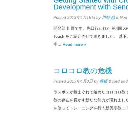
Getting Started with C
Development with Sen
Posted
2013年4月15日
by
川野 忍
&
file
開発部 川野です。先日行われた 第4回 X
Touch をご紹介させて頂きました。 以下、
半…
Read more »
コロコロ教の危機
Posted
2013年4月8日
by
保坂
&
filed un
ラスボスが気まぐれで始めたコロコロ教
教の存在を脅かす新たな勢力が現れました
を使ってトレーニングを行う新興宗教…