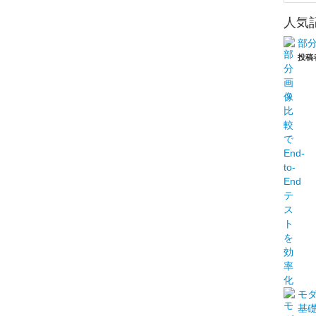
人気
部分
投稿
モダ
基