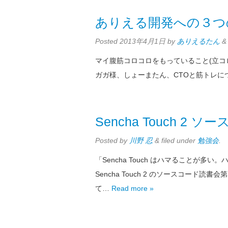
ありえる開発への３つ
Posted
2013年4月1日
by
ありえるたん
&
マイ腹筋コロコロをもっていること(立コ
ガガ様、しょーまたん、CTOと筋トレにつ
Sencha Touch 2
Posted
by
川野 忍
&
filed under
勉強会
.
「Sencha Touch はハマることが
Sencha Touch 2 のソースコード読
て…
Read more »