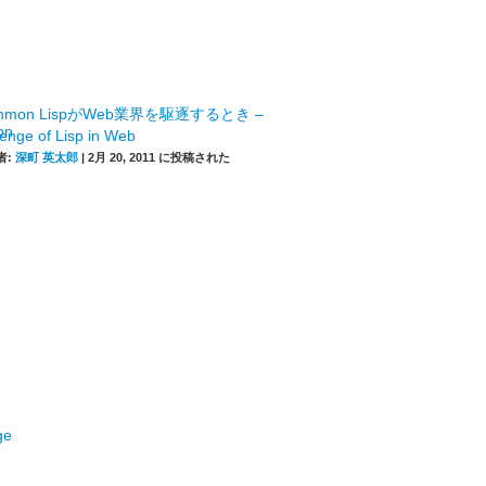
mmon LispがWeb業界を駆逐するとき –
enge of Lisp in Web
者:
深町 英太郎
|
2月 20, 2011 に投稿された