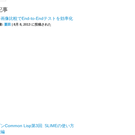
記事
画像比較でEnd-to-Endテストを効率化
者:
栗田
|
8月 8, 2013 に投稿された
ンCommon Lisp第3回: SLIMEの使い方
礎編