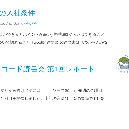
の入社条件
filed under
いろいろ
.
ロができるとポイントが高い) 懸垂3回ぐらいはできること
いて語れること Tweet関連文書:関連文書は見つからんがな
 ソースコード読書会 第1回レポート
多い。ハマりから抜け出すには、、、ソース嫁！」 先週の金曜日、
書会第 1 回目を開催しました。上記の言葉は、会の冒頭で LT をし