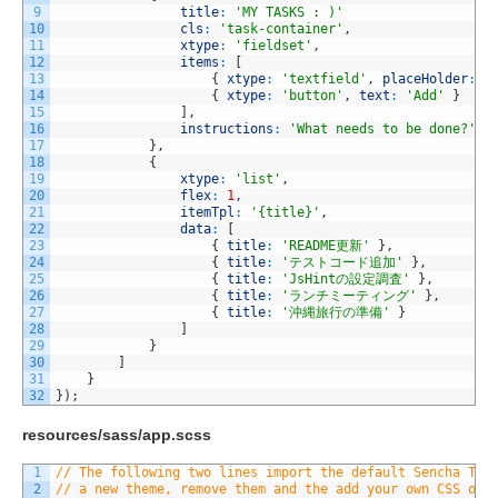
9
title
:
'MY TASKS : )'
10
cls
:
'task-container'
,
11
xtype
:
'fieldset'
,
12
items
:
[
13
{
xtype
:
'textfield'
,
placeHolder
:
'
14
{
xtype
:
'button'
,
text
:
'Add'
}
15
]
,
16
instructions
:
'What needs to be done?'
17
}
,
18
{
19
xtype
:
'list'
,
20
flex
:
1
,
21
itemTpl
:
'{title}'
,
22
data
:
[
23
{
title
:
'README更新'
}
,
24
{
title
:
'テストコード追加'
}
,
25
{
title
:
'JsHintの設定調査'
}
,
26
{
title
:
'ランチミーティング'
}
,
27
{
title
:
'沖縄旅行の準備'
}
28
]
29
}
30
]
31
}
32
}
)
;
resources/sass/app.scss
1
// The following two lines import the default Sencha Tou
2
// a new theme, remove them and the add your own CSS on 