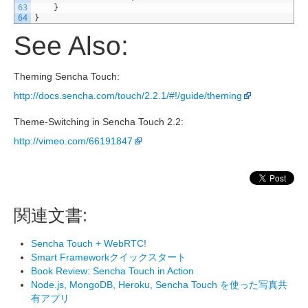
63
}
64
}
See Also:
Theming Sencha Touch:
http://docs.sencha.com/touch/2.2.1/#!/guide/theming
Theme-Switching in Sencha Touch 2.2:
http://vimeo.com/66191847
関連文書:
Sencha Touch + WebRTC!
Smart Frameworkクイックスタート
Book Review: Sencha Touch in Action
Node.js, MongoDB, Heroku, Sencha Touch を使った写真共
有アプリ