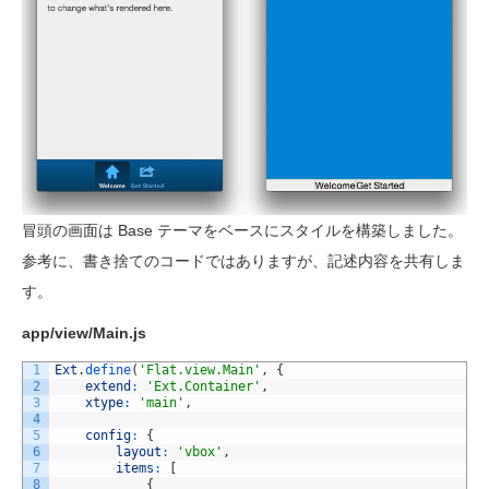
冒頭の画面は Base テーマをベースにスタイルを構築しました。
参考に、書き捨てのコードではありますが、記述内容を共有しま
す。
app/view/Main.js
1
Ext
.
define
(
'Flat.view.Main'
,
{
2
extend
:
'Ext.Container'
,
3
xtype
:
'main'
,
4
5
config
:
{
6
layout
:
'vbox'
,
7
items
:
[
8
{