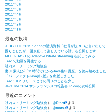
2011年6月
2011年5月
2011年4月
2011年3月
2011年2月
2011年1月
最近の投稿
JJUG CCC 2015 Springの講演資料「社長が脱RDBと言い出して
困りましたが、開き直って楽しんでいる話」を公開します
MPEG-DASH の Adaptive bitrate streaming を試してみる
Trac で動画を再生する
社内ストリーミング勉強会
妻(IT素人)が「15時間でわかるJava集中講座」を読み始めました
「パーフェクトJava第2版」を出版しました
Trac 1.0.2 リリースとその周りのことを少し
JavaOne 2014 サンフランシスコ報告会 Tokyoの資料公開
最近のコメント
社内ストリーミング勉強会
に
@RtestR
より
社内ストリーミング勉強会
に
@matsuu
より