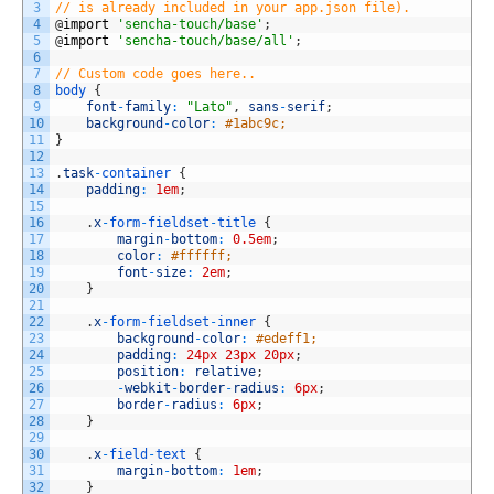
3
// is already included in your app.json file).
4
@
import
'sencha-touch/base'
;
5
@
import
'sencha-touch/base/all'
;
6
7
// Custom code goes here..
8
body
{
9
font
-
family
:
"Lato"
,
sans
-
serif
;
10
background
-
color
:
#1abc9c;
11
}
12
13
.
task
-
container
{
14
padding
:
1em
;
15
16
.
x
-
form
-
fieldset
-
title
{
17
margin
-
bottom
:
0.5em
;
18
color
:
#ffffff;
19
font
-
size
:
2em
;
20
}
21
22
.
x
-
form
-
fieldset
-
inner
{
23
background
-
color
:
#edeff1;
24
padding
:
24px
23px
20px
;
25
position
:
relative
;
26
-
webkit
-
border
-
radius
:
6px
;
27
border
-
radius
:
6px
;
28
}
29
30
.
x
-
field
-
text
{
31
margin
-
bottom
:
1em
;
32
}