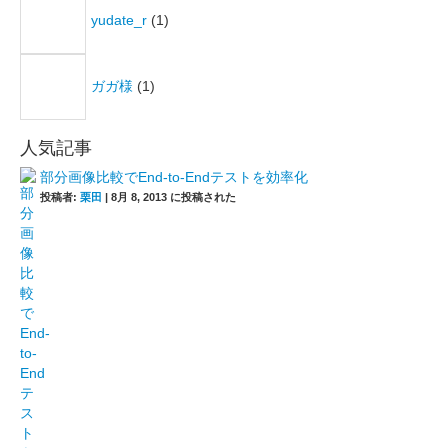
yudate_r
(1)
ガガ様
(1)
人気記事
部分画像比較でEnd-to-Endテストを効率化
投稿者:
栗田
|
8月 8, 2013 に投稿された