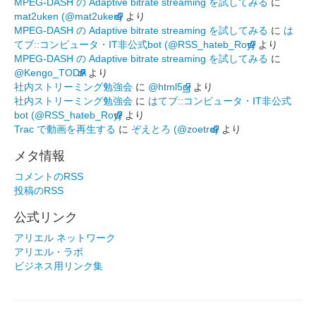
MPEG-DASH の Adaptive bitrate streaming を試してみる
に
mat2uken (@mat2uken)
より
MPEG-DASH の Adaptive bitrate streaming を試してみる
に
は
てブ::コンピュータ・IT非公式bot (@RSS_hateb_Roy)
より
MPEG-DASH の Adaptive bitrate streaming を試してみる
に
@Kengo_TODA
より
社内ストリーミング勉強会
に
@html5_j
より
社内ストリーミング勉強会
に
はてブ::コンピュータ・IT非公式
bot (@RSS_hateb_Roy)
より
Trac で動画を再生する
に
ぞえとろ (@zoetro)
より
メタ情報
コメントのRSS
投稿のRSS
公式リンク
アリエル ネットワーク
アリエル・ラボ
ビジネス用リンク集