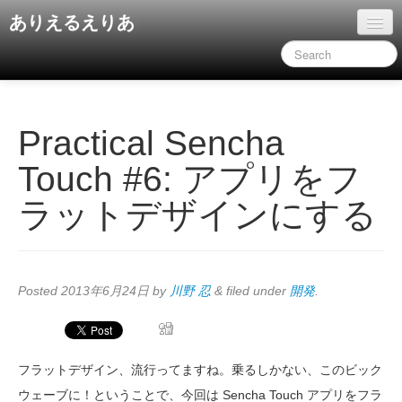
ありえるえりあ
ホーム
ドキュメント
旧コンテンツ
Practical Sencha
Touch #6: アプリをフ
ラットデザインにする
Posted
2013年6月24日
by
川野 忍
&
filed under
開発
.
フラットデザイン、流行ってますね。乗るしかない、このビック
ウェーブに！ということで、今回は Sencha Touch アプリをフラ