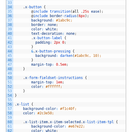
33
34
.
x
-
button
{
35
@
include 
transition
(
all
.
25s
ease
)
;
36
@
include 
border
-
radius
(
6px
)
;
37
background
:
#1abc9c;
38
border
:
none
;
39
color
:
white
;
40
text
-
decoration
:
none
;
41
.
x
-
button
-
label
{
42
padding
:
2px
0
;
43
}
44
&
.
x
-
button
-
pressing
{
45
background
:
darken
(
#1abc9c, 10);
46
}
47
margin
-
top
:
0.5em
;
48
}
49
50
.
x
-
form
-
fieldset
-
instructions
{
51
margin
-
top
:
1em
;
52
color
:
#ffffff;
53
}
54
}
55
56
.
x
-
list
{
57
background
-
color
:
#f1c40f;
58
color
:
#2c3e50;
59
60
.
x
-
list
-
item
.
x
-
item
-
selected
.
x
-
list
-
item
-
tpl
{
61
background
-
color
:
#e67e22;
62
color
:
white
;