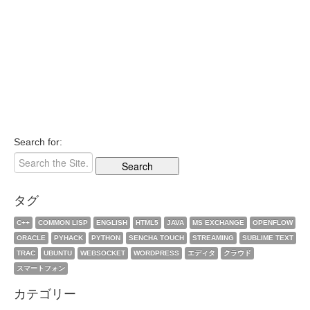
Search for:
タグ
C++
COMMON LISP
ENGLISH
HTML5
JAVA
MS EXCHANGE
OPENFLOW
ORACLE
PYHACK
PYTHON
SENCHA TOUCH
STREAMING
SUBLIME TEXT
TRAC
UBUNTU
WEBSOCKET
WORDPRESS
エディタ
クラウド
スマートフォン
カテゴリー