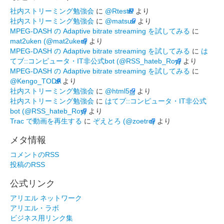
社内ストリーミング勉強会
に
@RtestR
より
社内ストリーミング勉強会
に
@matsuu
より
MPEG-DASH の Adaptive bitrate streaming を試してみる
に
mat2uken (@mat2uken)
より
MPEG-DASH の Adaptive bitrate streaming を試してみる
に
は
てブ::コンピュータ・IT非公式bot (@RSS_hateb_Roy)
より
MPEG-DASH の Adaptive bitrate streaming を試してみる
に
@Kengo_TODA
より
社内ストリーミング勉強会
に
@html5_j
より
社内ストリーミング勉強会
に
はてブ::コンピュータ・IT非公式
bot (@RSS_hateb_Roy)
より
Trac で動画を再生する
に
ぞえとろ (@zoetro)
より
メタ情報
コメントのRSS
投稿のRSS
公式リンク
アリエル ネットワーク
アリエル・ラボ
ビジネス用リンク集