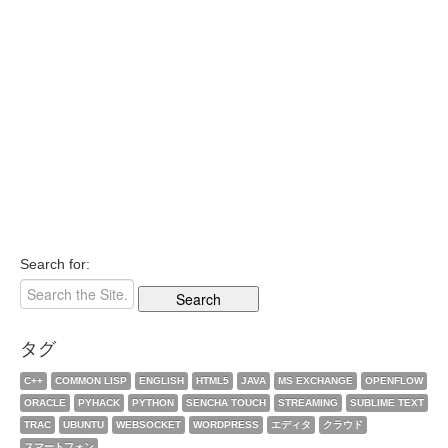
Search for:
タグ
C++
COMMON LISP
ENGLISH
HTML5
JAVA
MS EXCHANGE
OPENFLOW
ORACLE
PYHACK
PYTHON
SENCHA TOUCH
STREAMING
SUBLIME TEXT
TRAC
UBUNTU
WEBSOCKET
WORDPRESS
エディタ
クラウド
スマートフォン