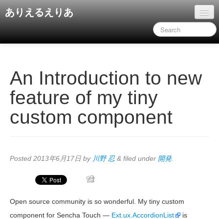
ありえるえりあ
ホーム
ドキュメント
旧コンテンツ
An Introduction to new
feature of my tiny
custom component
Posted
2013年6月17日
by
川野 忍
&
filed under
開発
.
Open source community is so wonderful. My tiny custom
component for Sencha Touch —
Ext.ux.AccordionList
is