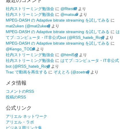
最近のコメント
社内ストリーミング勉強会
に
@RtestR
より
社内ストリーミング勉強会
に
@matsuu
より
MPEG-DASH の Adaptive bitrate streaming を試してみる
に
mat2uken (@mat2uken)
より
MPEG-DASH の Adaptive bitrate streaming を試してみる
に
は
てブ::コンピュータ・IT非公式bot (@RSS_hateb_Roy)
より
MPEG-DASH の Adaptive bitrate streaming を試してみる
に
@Kengo_TODA
より
社内ストリーミング勉強会
に
@html5_j
より
社内ストリーミング勉強会
に
はてブ::コンピュータ・IT非公式
bot (@RSS_hateb_Roy)
より
Trac で動画を再生する
に
ぞえとろ (@zoetro)
より
メタ情報
コメントのRSS
投稿のRSS
公式リンク
アリエル ネットワーク
アリエル・ラボ
ビジネス用リンク集