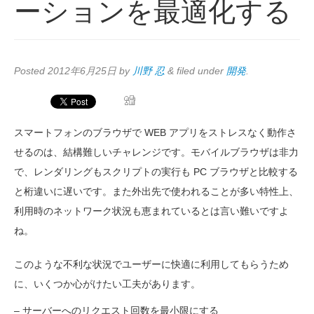
ーションを最適化する
Posted
2012年6月25日
by
川野 忍
&
filed under
開発
.
スマートフォンのブラウザで WEB アプリをストレスなく動作さ
せるのは、結構難しいチャレンジです。モバイルブラウザは非力
で、レンダリングもスクリプトの実行も PC ブラウザと比較する
と桁違いに遅いです。また外出先で使われることが多い特性上、
利用時のネットワーク状況も恵まれているとは言い難いですよ
ね。
このような不利な状況でユーザーに快適に利用してもらうため
に、いくつか心がけたい工夫があります。
– サーバーへのリクエスト回数を最小限にする