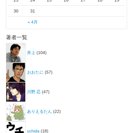
23
24
25
26
27
28
29
30
31
« 4月
著者一覧
井上
(104)
おおたに
(57)
川野 忍
(47)
ありえるたん
(22)
uchida
(18)