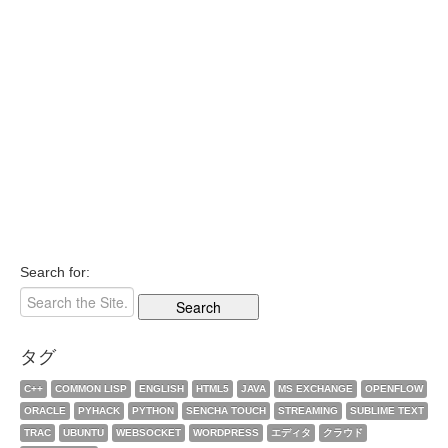
Search for:
タグ
C++
COMMON LISP
ENGLISH
HTML5
JAVA
MS EXCHANGE
OPENFLOW
ORACLE
PYHACK
PYTHON
SENCHA TOUCH
STREAMING
SUBLIME TEXT
TRAC
UBUNTU
WEBSOCKET
WORDPRESS
エディタ
クラウド