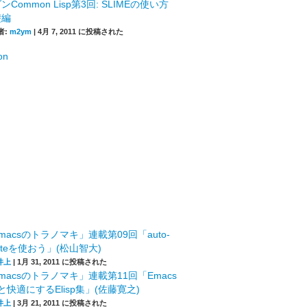
ンCommon Lisp第3回: SLIMEの使い方
礎編
者:
m2ym
|
4月 7, 2011 に投稿された
macsのトラノマキ」連載第09回「auto-
leteを使おう」(松山智大)
井上
|
1月 31, 2011 に投稿された
macsのトラノマキ」連載第11回「Emacs
快適にするElisp集」(佐藤寛之)
井上
|
3月 21, 2011 に投稿された