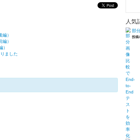
人気
部分
（後編）
投稿
（前編）
後編）
を作りました