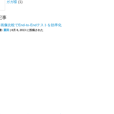
ガガ様
(1)
記事
画像比較でEnd-to-Endテストを効率化
者:
栗田
|
8月 8, 2013 に投稿された