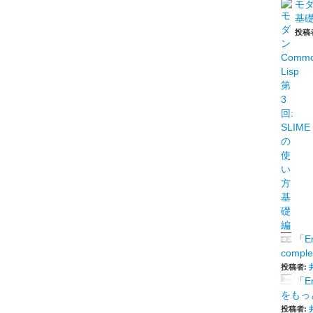
モダ
基
投稿
「E
comp
投稿者:
「E
をもっと
投稿者: