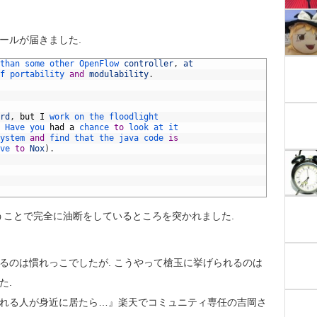
ールが届きました.
than 
some 
other 
OpenFlow 
controller
,
at
f 
portability 
and
modulability
.
rd
,
but
I
work 
on 
the 
floodlight
Have 
you 
had
a
chance 
to
look 
at 
it
ystem 
and
find 
that 
the 
java 
code 
is
ve 
to
Nox
)
.
いうことで完全に油断をしているところを突かれました.
れるのは慣れっこでしたが. こうやって槍玉に挙げられるのは
た.
くれる人が身近に居たら…』楽天でコミュニティ専任の吉岡さ