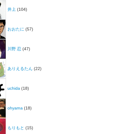
井上
(104)
おおたに
(57)
川野 忍
(47)
ありえるたん
(22)
uchida
(18)
ohyama
(18)
もりもと
(15)