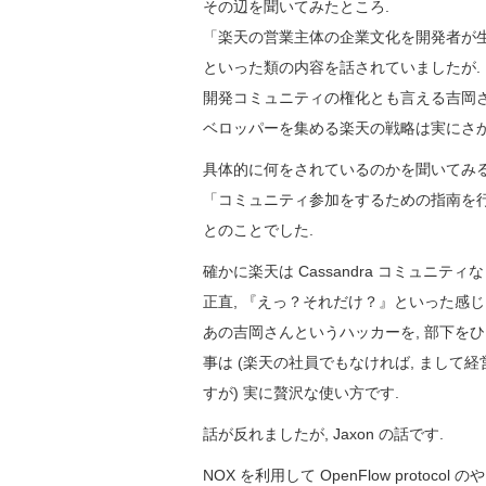
その辺を聞いてみたところ.
「楽天の営業主体の企業文化を開発者が
といった類の内容を話されていましたが.
開発コミュニティの権化とも言える吉岡
ベロッパーを集める楽天の戦略は実にさか
具体的に何をされているのかを聞いてみる
「コミュニティ参加をするための指南を行
とのことでした.
確かに楽天は Cassandra コミュニテ
正直, 『えっ？それだけ？』といった感じ
あの吉岡さんというハッカーを, 部下を
事は (楽天の社員でもなければ, まし
すが) 実に贅沢な使い方です.
話が反れましたが, Jaxon の話です.
NOX を利用して OpenFlow protoc