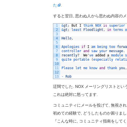
た
.
すると翌日, 思わぬ人から思わぬ内容のメ
1
&
gt
;
But
I
think 
NOX 
is
superior 
2
&
gt
;
least 
Floodlight
,
in
terms 
o
3
4
Hello
,
5
6
Apologies 
if
I
am 
being 
too 
forwa
7
controller 
and
saw 
your 
message
.
8
recently
?
We
'
ve 
added
a
module 
s
9
quite 
portable
(
especially 
relati
10
11
Please 
let 
me 
know 
and
thank 
you
,
12
13
-
Rob
迂闊でした. NOX メーリングリストと
これは絶対に怒ってます.
コミュニティにメールを投げて, 無視さ
初めての経験で, どうしたものか困りまし
『こんな時に, コミュニティ指南をして