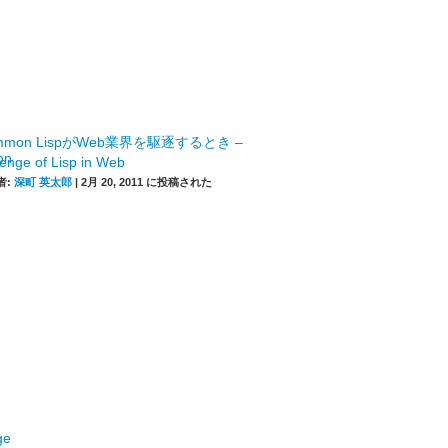
mmon LispがWeb業界を駆逐するとき –
enge of Lisp in Web
者:
深町 英太郎
|
2月 20, 2011 に投稿された