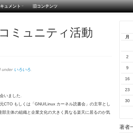
キュメント
旧コンテンツ
熾烈。コミュニティ活動
月
2
9
d under
いろいろ
.
16
23
会いました.
30
CTO もしくは「GNU/Linux カーネル読書会」の主宰とし
な開発部主体の組織と企業文化の大きく異なる楽天に居るのか気
著者