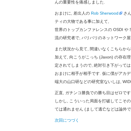
んの重要性を痛感しました.
おまけに, 差出人の
Rob Sherwood
さん
ティの大物である事に加えて,
世界のトップカンファレンスの OSDI や
流の研究者で, バリバリのネットワーク屋
また状況から見て, 間違いなくこちらか
加えて, 向こうがこっち (Jaxon) の存在理
定されてしまうので, 絶対引き下がっては
おまけに相手が相手です. 仮に僕がアカ
端大の山口研などの研究室ないしは, WID
正直, ガチンコ勝負での勝ち目はゼロです
しかし, こういった局面を打破してこそ
ては通れません (まして逃亡などは論外です
次回につづく