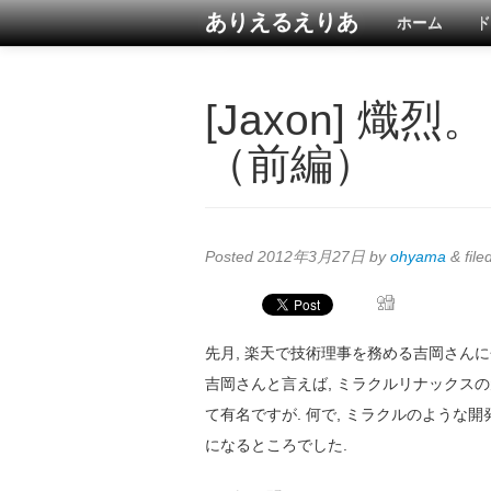
ありえるえりあ
ホーム
ド
[Jaxon] 
（前編）
Posted
2012年3月27日
by
ohyama
&
file
先月, 楽天で技術理事を務める吉岡さんに
吉岡さんと言えば, ミラクルリナックスの元
て有名ですが. 何で, ミラクルのよう
になるところでした.