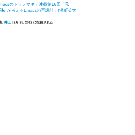
macsのトラノマキ」連載第16回「元
mmerが考えるEmacsの再設計」(深町英太
者:
井上
|
2月 25, 2012 に投稿された