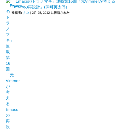
「Emacsのトラノマキ」連載第16回「元Vimmerが考える
Emacsの再設計」(深町英太郎)
投稿者:
井上
|
2月 25, 2012 に投稿された