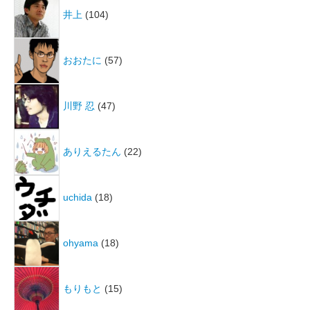
井上
(104)
おおたに
(57)
川野 忍
(47)
ありえるたん
(22)
uchida
(18)
ohyama
(18)
もりもと
(15)