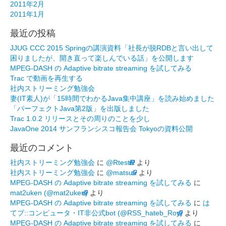
2011年2月
2011年1月
最近の投稿
JJUG CCC 2015 Springの講演資料「社長が脱RDBと言い出して
困りましたが、開き直って楽しんでいる話」を公開します
MPEG-DASH の Adaptive bitrate streaming を試してみる
Trac で動画を再生する
社内ストリーミング勉強会
妻(IT素人)が「15時間でわかるJava集中講座」を読み始めました
「パーフェクトJava第2版」を出版しました
Trac 1.0.2 リリースとその周りのことを少し
JavaOne 2014 サンフランシスコ報告会 Tokyoの資料公開
最近のコメント
社内ストリーミング勉強会
に
@RtestR
より
社内ストリーミング勉強会
に
@matsuu
より
MPEG-DASH の Adaptive bitrate streaming を試してみる
に
mat2uken (@mat2uken)
より
MPEG-DASH の Adaptive bitrate streaming を試してみる
に
は
てブ::コンピュータ・IT非公式bot (@RSS_hateb_Roy)
より
MPEG-DASH の Adaptive bitrate streaming を試してみる
に