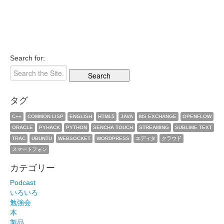
Search for:
タグ
C++
COMMON LISP
ENGLISH
HTML5
JAVA
MS EXCHANGE
OPENFLOW
ORACLE
PYHACK
PYTHON
SENCHA TOUCH
STREAMING
SUBLIME TEXT
TRAC
UBUNTU
WEBSOCKET
WORDPRESS
エディタ
クラウド
スマートフォン
カテゴリー
Podcast
いろいろ
勉強会
本
製品