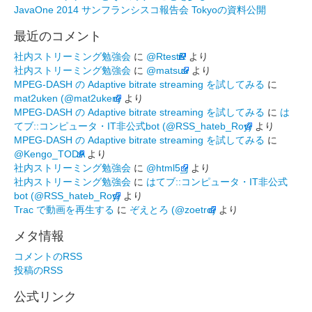
JavaOne 2014 サンフランシスコ報告会 Tokyoの資料公開
最近のコメント
社内ストリーミング勉強会
に
@RtestR
より
社内ストリーミング勉強会
に
@matsuu
より
MPEG-DASH の Adaptive bitrate streaming を試してみる
に
mat2uken (@mat2uken)
より
MPEG-DASH の Adaptive bitrate streaming を試してみる
に
は
てブ::コンピュータ・IT非公式bot (@RSS_hateb_Roy)
より
MPEG-DASH の Adaptive bitrate streaming を試してみる
に
@Kengo_TODA
より
社内ストリーミング勉強会
に
@html5_j
より
社内ストリーミング勉強会
に
はてブ::コンピュータ・IT非公式
bot (@RSS_hateb_Roy)
より
Trac で動画を再生する
に
ぞえとろ (@zoetro)
より
メタ情報
コメントのRSS
投稿のRSS
公式リンク