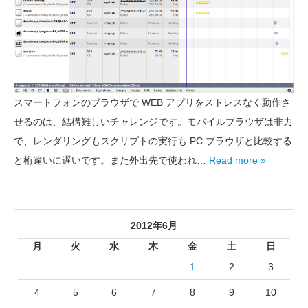
スマートフォンのブラウザで WEB アプリをストレスなく動作さ
せるのは、結構難しいチャレンジです。モバイルブラウザは非力
で、レンダリングもスクリプトの実行も PC ブラウザと比較する
と桁違いに遅いです。また外出先で使われ…
Read more »
2012年6月
月
火
水
木
金
土
日
1
2
3
4
5
6
7
8
9
10