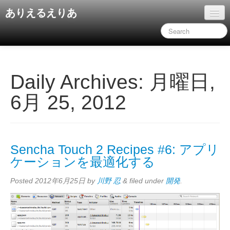
ありえるえりあ
ホーム
ドキュメント
旧コンテンツ
Daily Archives:
月曜日,
6月 25, 2012
Sencha Touch 2 Recipes #6: アプリ
ケーションを最適化する
Posted
2012年6月25日
by
川野 忍
&
filed under
開発
.