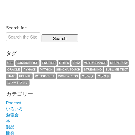
Search for:
タグ
C++
COMMON LISP
ENGLISH
HTML5
JAVA
MS EXCHANGE
OPENFLOW
ORACLE
PYHACK
PYTHON
SENCHA TOUCH
STREAMING
SUBLIME TEXT
TRAC
UBUNTU
WEBSOCKET
WORDPRESS
エディタ
クラウド
スマートフォン
カテゴリー
Podcast
いろいろ
勉強会
本
製品
開発