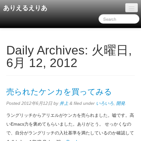
ありえるえりあ
ホーム
ドキュメント
旧コンテンツ
Daily Archives:
火曜日,
6月 12, 2012
売られたケンカを買ってみる
Posted
2012年6月12日
by
井上
&
filed under
いろいろ
,
開発
.
ラングリッチからアリエルがケンカを売られました。嘘です。高
いEmacs力を褒めてもらいました。ありがとう。 せっかくなの
で、自分がラングリッチの入社基準を満たしているのか確認して