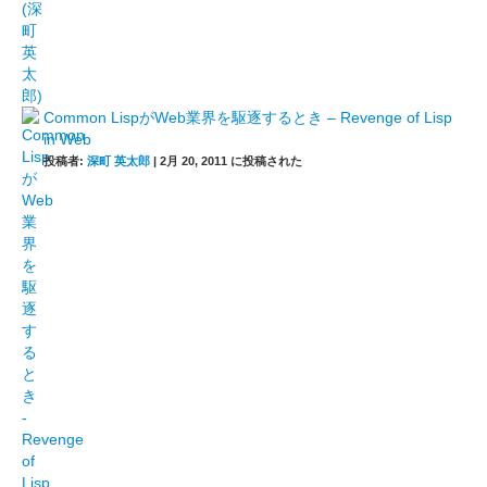
Common LispがWeb業界を駆逐するとき – Revenge of Lisp
in Web
投稿者:
深町 英太郎
|
2月 20, 2011 に投稿された