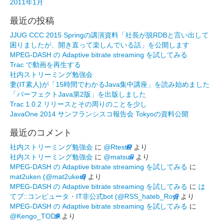
2011年1月
最近の投稿
JJUG CCC 2015 Springの講演資料「社長が脱RDBと言い出して
困りましたが、開き直って楽しんでいる話」を公開します
MPEG-DASH の Adaptive bitrate streaming を試してみる
Trac で動画を再生する
社内ストリーミング勉強会
妻(IT素人)が「15時間でわかるJava集中講座」を読み始めました
「パーフェクトJava第2版」を出版しました
Trac 1.0.2 リリースとその周りのことを少し
JavaOne 2014 サンフランシスコ報告会 Tokyoの資料公開
最近のコメント
社内ストリーミング勉強会
に
@RtestR
より
社内ストリーミング勉強会
に
@matsuu
より
MPEG-DASH の Adaptive bitrate streaming を試してみる
に
mat2uken (@mat2uken)
より
MPEG-DASH の Adaptive bitrate streaming を試してみる
に
は
てブ::コンピュータ・IT非公式bot (@RSS_hateb_Roy)
より
MPEG-DASH の Adaptive bitrate streaming を試してみる
に
@Kengo_TODA
より