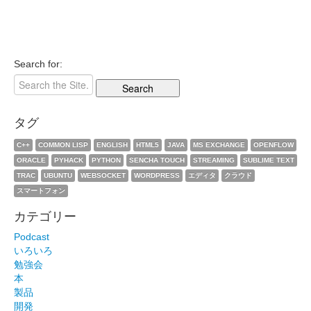
Search for:
タグ
C++
COMMON LISP
ENGLISH
HTML5
JAVA
MS EXCHANGE
OPENFLOW
ORACLE
PYHACK
PYTHON
SENCHA TOUCH
STREAMING
SUBLIME TEXT
TRAC
UBUNTU
WEBSOCKET
WORDPRESS
エディタ
クラウド
スマートフォン
カテゴリー
Podcast
いろいろ
勉強会
本
製品
開発