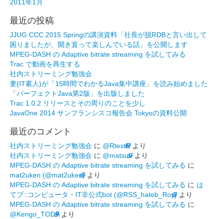
2011年1月
最近の投稿
JJUG CCC 2015 Springの講演資料「社長が脱RDBと言い出して
困りましたが、開き直って楽しんでいる話」を公開します
MPEG-DASH の Adaptive bitrate streaming を試してみる
Trac で動画を再生する
社内ストリーミング勉強会
妻(IT素人)が「15時間でわかるJava集中講座」を読み始めました
「パーフェクトJava第2版」を出版しました
Trac 1.0.2 リリースとその周りのことを少し
JavaOne 2014 サンフランシスコ報告会 Tokyoの資料公開
最近のコメント
社内ストリーミング勉強会
に
@RtestR
より
社内ストリーミング勉強会
に
@matsuu
より
MPEG-DASH の Adaptive bitrate streaming を試してみる
に
mat2uken (@mat2uken)
より
MPEG-DASH の Adaptive bitrate streaming を試してみる
に
は
てブ::コンピュータ・IT非公式bot (@RSS_hateb_Roy)
より
MPEG-DASH の Adaptive bitrate streaming を試してみる
に
@Kengo_TODA
より