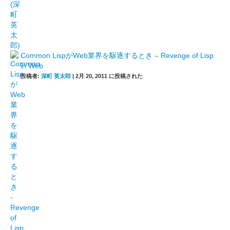
Common LispがWeb業界を駆逐するとき – Revenge of Lisp
in Web
投稿者:
深町 英太郎
|
2月 20, 2011 に投稿された