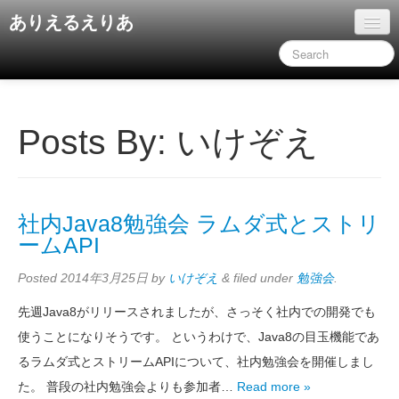
ありえるえりあ
ホーム
ドキュメント
旧コンテンツ
Posts By:
いけぞえ
社内Java8勉強会 ラムダ式とストリ
ームAPI
Posted
2014年3月25日
by
いけぞえ
&
filed under
勉強会
.
先週Java8がリリースされましたが、さっそく社内での開発でも
使うことになりそうです。 というわけで、Java8の目玉機能であ
るラムダ式とストリームAPIについて、社内勉強会を開催しまし
た。 普段の社内勉強会よりも参加者…
Read more »