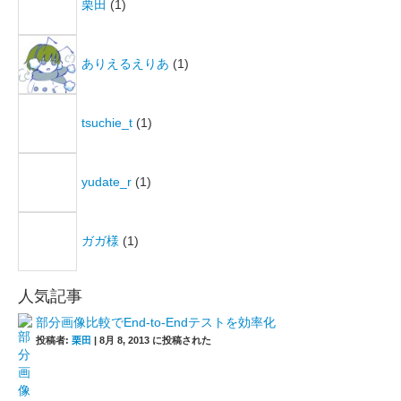
栗田
(1)
ありえるえりあ
(1)
tsuchie_t
(1)
yudate_r
(1)
ガガ様
(1)
人気記事
部分画像比較でEnd-to-Endテストを効率化
投稿者:
栗田
|
8月 8, 2013 に投稿された