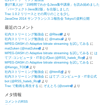
妻(IT素人)が「15時間でわかるJava集中講座」を読み始めました
「パーフェクトJava第2版」を出版しました
Trac 1.0.2 リリースとその周りのことを少し
JavaOne 2014 サンフランシスコ報告会 Tokyoの資料公開
最近のコメント
社内ストリーミング勉強会
に
@RtestR
より
社内ストリーミング勉強会
に
@matsuu
より
MPEG-DASH の Adaptive bitrate streaming を試してみる
に
mat2uken (@mat2uken)
より
MPEG-DASH の Adaptive bitrate streaming を試してみる
に
は
てブ::コンピュータ・IT非公式bot (@RSS_hateb_Roy)
より
MPEG-DASH の Adaptive bitrate streaming を試してみる
に
@Kengo_TODA
より
社内ストリーミング勉強会
に
@html5_j
より
社内ストリーミング勉強会
に
はてブ::コンピュータ・IT非公式
bot (@RSS_hateb_Roy)
より
Trac で動画を再生する
に
ぞえとろ (@zoetro)
より
メタ情報
コメントのRSS