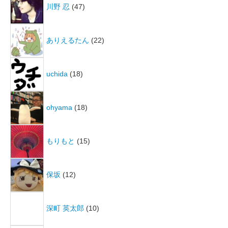
川野 忍
(47)
ありえるたん
(22)
uchida
(18)
ohyama
(18)
もりもと
(15)
保坂
(12)
深町 英太郎
(10)