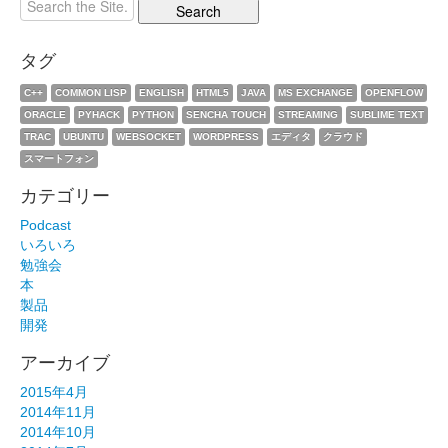
タグ
C++
COMMON LISP
ENGLISH
HTML5
JAVA
MS EXCHANGE
OPENFLOW
ORACLE
PYHACK
PYTHON
SENCHA TOUCH
STREAMING
SUBLIME TEXT
TRAC
UBUNTU
WEBSOCKET
WORDPRESS
エディタ
クラウド
スマートフォン
カテゴリー
Podcast
いろいろ
勉強会
本
製品
開発
アーカイブ
2015年4月
2014年11月
2014年10月