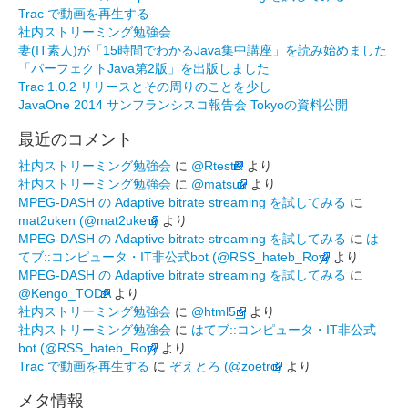
Trac で動画を再生する
社内ストリーミング勉強会
妻(IT素人)が「15時間でわかるJava集中講座」を読み始めました
「パーフェクトJava第2版」を出版しました
Trac 1.0.2 リリースとその周りのことを少し
JavaOne 2014 サンフランシスコ報告会 Tokyoの資料公開
最近のコメント
社内ストリーミング勉強会
に
@RtestR
より
社内ストリーミング勉強会
に
@matsuu
より
MPEG-DASH の Adaptive bitrate streaming を試してみる
に
mat2uken (@mat2uken)
より
MPEG-DASH の Adaptive bitrate streaming を試してみる
に
は
てブ::コンピュータ・IT非公式bot (@RSS_hateb_Roy)
より
MPEG-DASH の Adaptive bitrate streaming を試してみる
に
@Kengo_TODA
より
社内ストリーミング勉強会
に
@html5_j
より
社内ストリーミング勉強会
に
はてブ::コンピュータ・IT非公式
bot (@RSS_hateb_Roy)
より
Trac で動画を再生する
に
ぞえとろ (@zoetro)
より
メタ情報