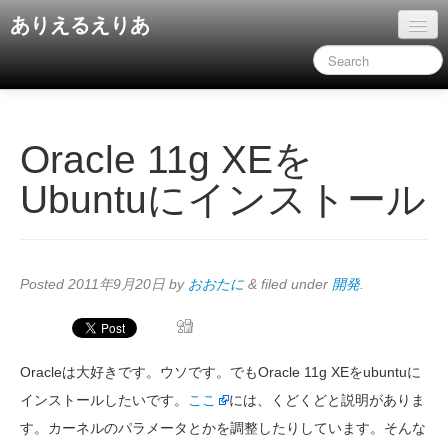
ありえるえりあ
ホーム
ドキュメント
旧コンテンツ
Oracle 11g XEを
Ubuntuにインストール
Posted
2011年9月20日
by
おおたに
&
filed under
開発
.
Oracleは大好きです。ウソです。でもOracle 11g XEをubuntuに
インストールしたいです。
ここ
には、くどくどと説明がありま
す。カーネルのパラメータとかを調整したりしています。そんな