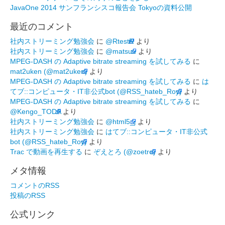
JavaOne 2014 サンフランシスコ報告会 Tokyoの資料公開
最近のコメント
社内ストリーミング勉強会
に
@RtestR
より
社内ストリーミング勉強会
に
@matsuu
より
MPEG-DASH の Adaptive bitrate streaming を試してみる
に
mat2uken (@mat2uken)
より
MPEG-DASH の Adaptive bitrate streaming を試してみる
に
は
てブ::コンピュータ・IT非公式bot (@RSS_hateb_Roy)
より
MPEG-DASH の Adaptive bitrate streaming を試してみる
に
@Kengo_TODA
より
社内ストリーミング勉強会
に
@html5_j
より
社内ストリーミング勉強会
に
はてブ::コンピュータ・IT非公式
bot (@RSS_hateb_Roy)
より
Trac で動画を再生する
に
ぞえとろ (@zoetro)
より
メタ情報
コメントのRSS
投稿のRSS
公式リンク