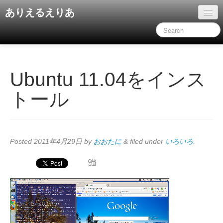
ありえるえりあ
ホーム
ドキュメント
旧コンテンツ
Ubuntu 11.04をインス
トール
Posted
2011年4月29日
by
おおたに
&
filed under
いろいろ
.