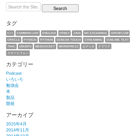
タグ
C++
COMMON LISP
ENGLISH
HTML5
JAVA
MS EXCHANGE
OPENFLOW
ORACLE
PYHACK
PYTHON
SENCHA TOUCH
STREAMING
SUBLIME TEXT
TRAC
UBUNTU
WEBSOCKET
WORDPRESS
エディタ
クラウド
スマートフォン
カテゴリー
Podcast
いろいろ
勉強会
本
製品
開発
アーカイブ
2015年4月
2014年11月