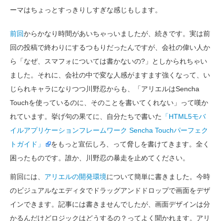
ーマはちょっとすっきりしすぎな感じもします。
前回
からかなり時間があいちゃっいましたが、続きです。実は前
回の投稿で終わりにするつもりだったんですが、会社の偉い人か
ら「なぜ、スマフォについては書かないの?」としかられちゃい
ました。それに、会社の中で変な人感がますます強くなって、い
じられキャラになりつつ川野忍からも、「アリエルはSencha
Touchを使っているのに、そのことを書いてくれない」って嘆か
れています。挙げ句の果てに、自分たちで書いた
「HTML5モバ
イルアプリケーションフレームワーク Sencha Touchパーフェク
トガイド」
をもっと宣伝しろ、って脅しを書けてきます。全く
困ったものです。誰か、川野忍の暴走を止めてください。
前回には、
アリエルの開発環境
について簡単に書きました。今時
のビジュアルなエディタでドラッグアンドドロップで画面をデザ
インできます。記事には書きませんでしたが、画面デザインは分
かるんだけどロジックはどうするの？ってよく聞かれます。アリ