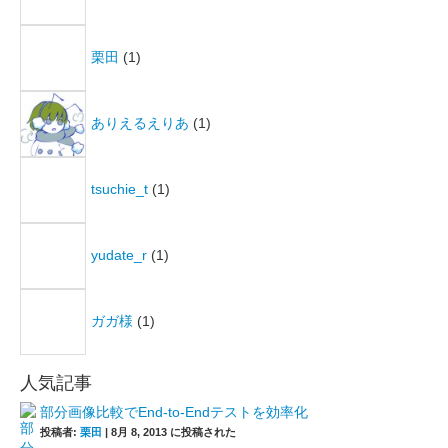
栗田
(1)
ありえるえりあ
(1)
tsuchie_t
(1)
yudate_r
(1)
ガガ様
(1)
人気記事
部分画像比較でEnd-to-Endテストを効率化
投稿者:
栗田
|
8月 8, 2013 に投稿された