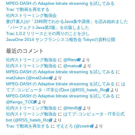
MPEG-DASH の Adaptive bitrate streaming を試してみる
Trac で動画を再生する
社内ストリーミング勉強会
妻(IT素人)が「15時間でわかるJava集中講座」を読み始めました
「パーフェクトJava第2版」を出版しました
Trac 1.0.2 リリースとその周りのことを少し
JavaOne 2014 サンフランシスコ報告会 Tokyoの資料公開
最近のコメント
社内ストリーミング勉強会
に
@RtestR
より
社内ストリーミング勉強会
に
@matsuu
より
MPEG-DASH の Adaptive bitrate streaming を試してみる
に
mat2uken (@mat2uken)
より
MPEG-DASH の Adaptive bitrate streaming を試してみる
に
は
てブ::コンピュータ・IT非公式bot (@RSS_hateb_Roy)
より
MPEG-DASH の Adaptive bitrate streaming を試してみる
に
@Kengo_TODA
より
社内ストリーミング勉強会
に
@html5_j
より
社内ストリーミング勉強会
に
はてブ::コンピュータ・IT非公式
bot (@RSS_hateb_Roy)
より
Trac で動画を再生する
に
ぞえとろ (@zoetro)
より