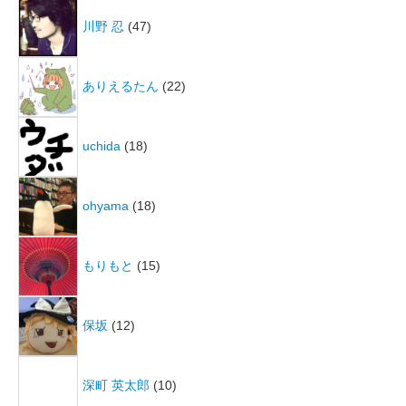
川野 忍
(47)
ありえるたん
(22)
uchida
(18)
ohyama
(18)
もりもと
(15)
保坂
(12)
深町 英太郎
(10)