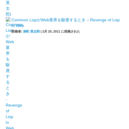
Common LispがWeb業界を駆逐するとき – Revenge of Lisp
in Web
投稿者:
深町 英太郎
|
2月 20, 2011 に投稿された