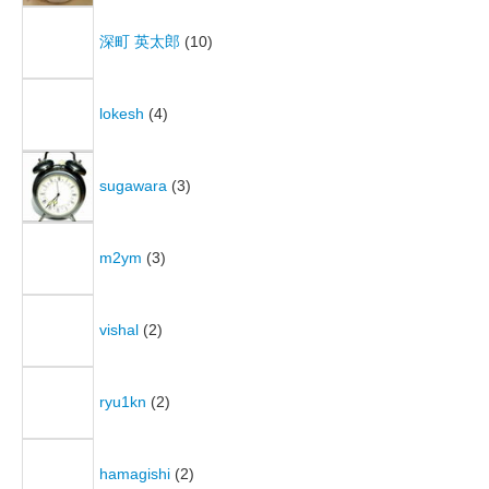
深町 英太郎
(10)
lokesh
(4)
sugawara
(3)
m2ym
(3)
vishal
(2)
ryu1kn
(2)
hamagishi
(2)