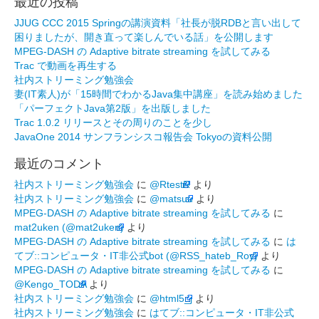
最近の投稿
JJUG CCC 2015 Springの講演資料「社長が脱RDBと言い出して
困りましたが、開き直って楽しんでいる話」を公開します
MPEG-DASH の Adaptive bitrate streaming を試してみる
Trac で動画を再生する
社内ストリーミング勉強会
妻(IT素人)が「15時間でわかるJava集中講座」を読み始めました
「パーフェクトJava第2版」を出版しました
Trac 1.0.2 リリースとその周りのことを少し
JavaOne 2014 サンフランシスコ報告会 Tokyoの資料公開
最近のコメント
社内ストリーミング勉強会
に
@RtestR
より
社内ストリーミング勉強会
に
@matsuu
より
MPEG-DASH の Adaptive bitrate streaming を試してみる
に
mat2uken (@mat2uken)
より
MPEG-DASH の Adaptive bitrate streaming を試してみる
に
は
てブ::コンピュータ・IT非公式bot (@RSS_hateb_Roy)
より
MPEG-DASH の Adaptive bitrate streaming を試してみる
に
@Kengo_TODA
より
社内ストリーミング勉強会
に
@html5_j
より
社内ストリーミング勉強会
に
はてブ::コンピュータ・IT非公式