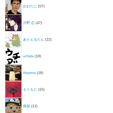
おおたに
(57)
川野 忍
(47)
ありえるたん
(22)
uchida
(18)
ohyama
(18)
もりもと
(15)
保坂
(12)