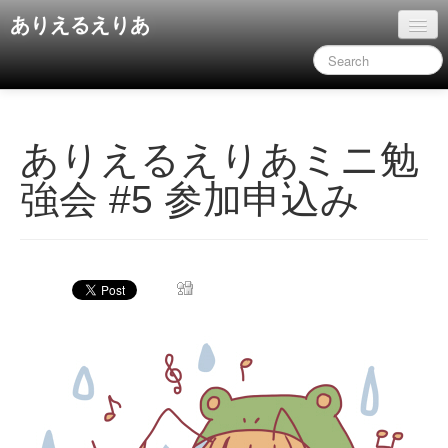
ありえるえりあ
ホーム
ドキュメント
旧コンテンツ
ありえるえりあミニ勉
強会 #5 参加申込み