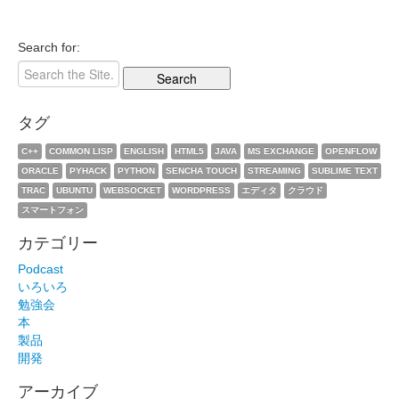
Search for:
タグ
C++
COMMON LISP
ENGLISH
HTML5
JAVA
MS EXCHANGE
OPENFLOW
ORACLE
PYHACK
PYTHON
SENCHA TOUCH
STREAMING
SUBLIME TEXT
TRAC
UBUNTU
WEBSOCKET
WORDPRESS
エディタ
クラウド
スマートフォン
カテゴリー
Podcast
いろいろ
勉強会
本
製品
開発
アーカイブ