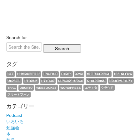
Search for:
タグ
C++
COMMON LISP
ENGLISH
HTML5
JAVA
MS EXCHANGE
OPENFLOW
ORACLE
PYHACK
PYTHON
SENCHA TOUCH
STREAMING
SUBLIME TEXT
TRAC
UBUNTU
WEBSOCKET
WORDPRESS
エディタ
クラウド
スマートフォン
カテゴリー
Podcast
いろいろ
勉強会
本