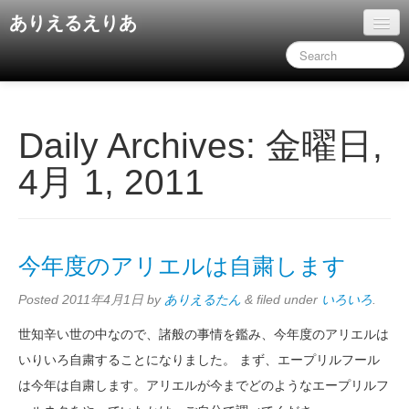
ありえるえりあ
ホーム
ドキュメント
旧コンテンツ
Daily Archives:
金曜日,
4月 1, 2011
今年度のアリエルは自粛します
Posted
2011年4月1日
by
ありえるたん
&
filed under
いろいろ
.
世知辛い世の中なので、諸般の事情を鑑み、今年度のアリエルは
いりいろ自粛することになりました。 まず、エープリルフール
は今年は自粛します。アリエルが今までどのようなエープリルフ