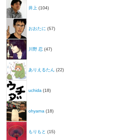
井上
(104)
おおたに
(57)
川野 忍
(47)
ありえるたん
(22)
uchida
(18)
ohyama
(18)
もりもと
(15)