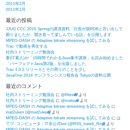
2011年2月
2011年1月
最近の投稿
JJUG CCC 2015 Springの講演資料「社長が脱RDBと言い出して
困りましたが、開き直って楽しんでいる話」を公開します
MPEG-DASH の Adaptive bitrate streaming を試してみる
Trac で動画を再生する
社内ストリーミング勉強会
妻(IT素人)が「15時間でわかるJava集中講座」を読み始めました
「パーフェクトJava第2版」を出版しました
Trac 1.0.2 リリースとその周りのことを少し
JavaOne 2014 サンフランシスコ報告会 Tokyoの資料公開
最近のコメント
社内ストリーミング勉強会
に
@RtestR
より
社内ストリーミング勉強会
に
@matsuu
より
MPEG-DASH の Adaptive bitrate streaming を試してみる
に
mat2uken (@mat2uken)
より
MPEG-DASH の Adaptive bitrate streaming を試してみる
に
は
てブ::コンピュータ・IT非公式bot (@RSS_hateb_Roy)
より
MPEG-DASH の Adaptive bitrate streaming を試してみる
に