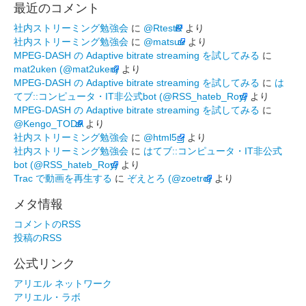
最近のコメント
社内ストリーミング勉強会
に
@RtestR
より
社内ストリーミング勉強会
に
@matsuu
より
MPEG-DASH の Adaptive bitrate streaming を試してみる
に
mat2uken (@mat2uken)
より
MPEG-DASH の Adaptive bitrate streaming を試してみる
に
は
てブ::コンピュータ・IT非公式bot (@RSS_hateb_Roy)
より
MPEG-DASH の Adaptive bitrate streaming を試してみる
に
@Kengo_TODA
より
社内ストリーミング勉強会
に
@html5_j
より
社内ストリーミング勉強会
に
はてブ::コンピュータ・IT非公式
bot (@RSS_hateb_Roy)
より
Trac で動画を再生する
に
ぞえとろ (@zoetro)
より
メタ情報
コメントのRSS
投稿のRSS
公式リンク
アリエル ネットワーク
アリエル・ラボ