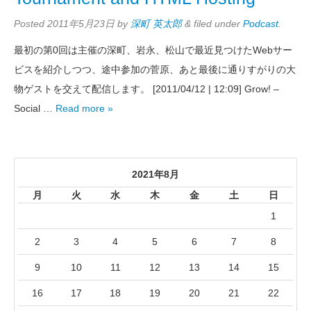
Posted
2011年5月23日
by
深町 英太郎
&
filed under
Podcast
.
最初の第0回は主催の深町、岩永、松山で最近見つけたWebサー
ビスを紹介しつつ、途中参加の菅原、あと最後に通りすがりの大
物ゲストを交えて配信します。 [2011/04/12 | 12:09] Grow! –
Social …
Read more »
2021年8月
月
火
水
木
金
土
日
1
2
3
4
5
6
7
8
9
10
11
12
13
14
15
16
17
18
19
20
21
22