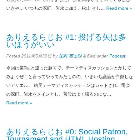
いきや… いつもの深町、岩永に加え、松山 そし…
Read more »
ありえるらじお #1: 投げる矢は多
いほうがいい
Posted
2011年5月30日
by
深町 英太郎
&
filed under
Podcast
.
今回は第0回と違った趣向で、テーマディスカッションとかして
みようぜ！と言ってやってみたものの、いまいち議論が白熱しな
いアリエル。 結局テーマディスカッションはカットされ、司会
の深町、岩永をメインとし、普段はよく喋るのにな…
Read more »
ありえるらじお #0: Social Patron,
Tournament and HTML Hosting