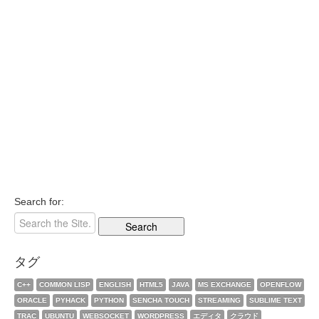
Search for:
タグ
C++
COMMON LISP
ENGLISH
HTML5
JAVA
MS EXCHANGE
OPENFLOW
ORACLE
PYHACK
PYTHON
SENCHA TOUCH
STREAMING
SUBLIME TEXT
TRAC
UBUNTU
WEBSOCKET
WORDPRESS
エディタ
クラウド