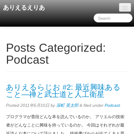
ありえるえりあ
ホーム
ドキュメント
旧コンテンツ
Posts Categorized:
Podcast
ありえるらじお #2: 最近興味ある
こと―禅と武士道と人工衛星
Posted
2011年6月10日
by
深町 英太郎
&
filed under
Podcast
.
プログラマが普段どんな本を読んでいるのか。 アリエルの技術
者がどんなことに興味を持っているのか。 今回はそれぞれが最
近読んだ本について語りました。 技術書ばかりが出てくると思