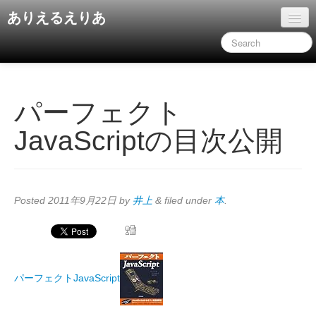
ありえるえりあ
ホーム
ドキュメント
旧コンテンツ
パーフェクト
JavaScriptの目次公開
Posted
2011年9月22日
by
井上
&
filed under
本
.
パーフェクトJavaScript