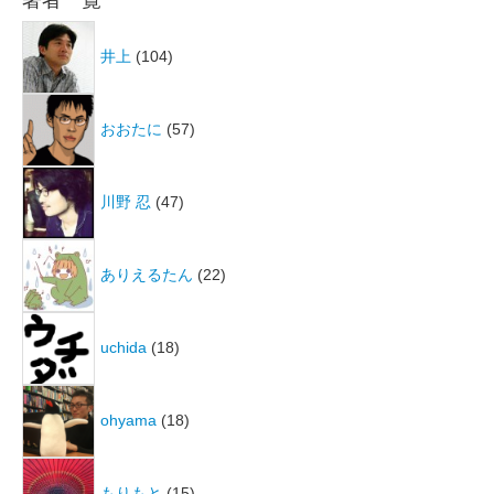
著者一覧
井上
(104)
おおたに
(57)
川野 忍
(47)
ありえるたん
(22)
uchida
(18)
ohyama
(18)
もりもと
(15)