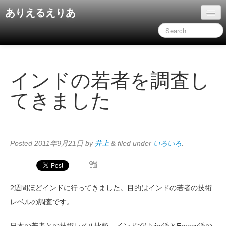
ありえるえりあ
ホーム
ドキュメント
旧コンテンツ
インドの若者を調査し
てきました
Posted
2011年9月21日
by
井上
&
filed under
いろいろ
.
2週間ほどインドに行ってきました。目的はインドの若者の技術
レベルの調査です。