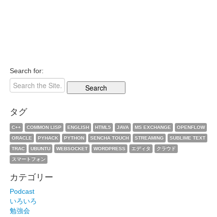
Search for:
タグ
C++
COMMON LISP
ENGLISH
HTML5
JAVA
MS EXCHANGE
OPENFLOW
ORACLE
PYHACK
PYTHON
SENCHA TOUCH
STREAMING
SUBLIME TEXT
TRAC
UBUNTU
WEBSOCKET
WORDPRESS
エディタ
クラウド
スマートフォン
カテゴリー
Podcast
いろいろ
勉強会