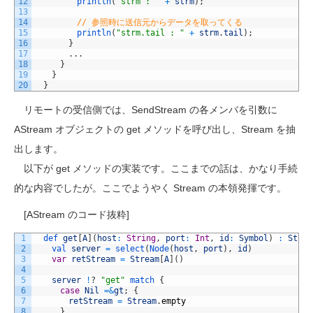
12
println
(
"strm : "
+
strm
)
;
13
14
// 参照時に送信元からデータを取ってくる
15
println
(
"strm.tail : "
+
strm
.
tail
)
;
16
}
17
.
.
.
18
}
19
}
20
}
リモートの受信側では、SendStream の各メンバを引数に
AStream オブジェクトの get メソッドを呼び出し、Stream を抽
出します。
以下が get メソッドの実装です。ここまでの話は、かなり手続
的な内容でしたが。ここでようやく Stream の本領発揮です。
[AStream のコード抜粋]
1
def 
get
[
A
]
(
host
:
String
,
port
:
Int
,
id
:
Symbol
)
:
Strea
2
val 
server
=
select
(
Node
(
host
,
port
)
,
id
)
3
var
retStream
=
Stream
[
A
]
(
)
4
5
server
!
?
"get"
match
{
6
case
Nil
=&
gt
;
{
7
retStream
=
Stream
.
empty
8
}