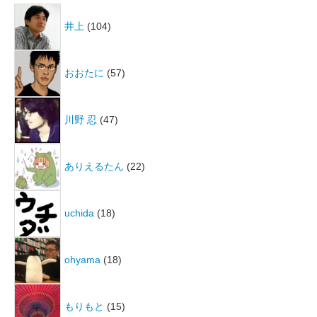
井上
(104)
おおたに
(57)
川野 忍
(47)
ありえるたん
(22)
uchida
(18)
ohyama
(18)
もりもと
(15)