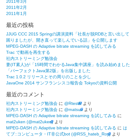
2011年3月
2011年2月
2011年1月
最近の投稿
JJUG CCC 2015 Springの講演資料「社長が脱RDBと言い出して
困りましたが、開き直って楽しんでいる話」を公開します
MPEG-DASH の Adaptive bitrate streaming を試してみる
Trac で動画を再生する
社内ストリーミング勉強会
妻(IT素人)が「15時間でわかるJava集中講座」を読み始めました
「パーフェクトJava第2版」を出版しました
Trac 1.0.2 リリースとその周りのことを少し
JavaOne 2014 サンフランシスコ報告会 Tokyoの資料公開
最近のコメント
社内ストリーミング勉強会
に
@RtestR
より
社内ストリーミング勉強会
に
@matsuu
より
MPEG-DASH の Adaptive bitrate streaming を試してみる
に
mat2uken (@mat2uken)
より
MPEG-DASH の Adaptive bitrate streaming を試してみる
に
は
てブ::コンピュータ・IT非公式bot (@RSS_hateb_Roy)
より