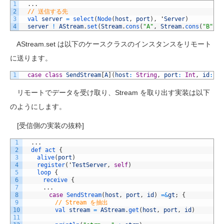
1
.
.
.
2
// 送信する先
3
val 
server
=
select
(
Node
(
host
,
port
)
,
'
Server
)
4
server
!
AStream
.
set
(
Stream
.
cons
(
"A"
,
Stream
.
cons
(
"B"
,
S
AStream.set は以下のケースクラスのインスタンスをリモート
に送ります。
1
case
class
SendStream
[
A
]
(
host
:
String
,
port
:
Int
,
id
:
Sy
リモートでデータを受け取り、Stream を取り出す実装は以下
のようにします。
[受信側の実装の抜粋]
1
.
.
.
2
def
act
{
3
alive
(
port
)
4
register
(
'
TestServer
,
self
)
5
loop
{
6
receive
{
7
.
.
.
8
case
SendStream
(
host
,
port
,
id
)
=&
gt
;
{
9
// Stream を抽出
10
val 
stream
=
AStream
.
get
(
host
,
port
,
id
)
11