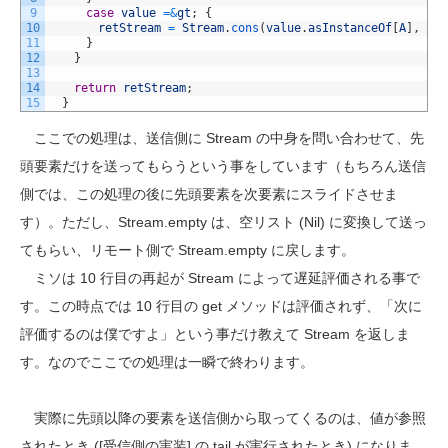
9
case
value
=&
gt
;
{
10
retStream
=
Stream
.
cons
(
value
.
asInstanceOf
[
A
]
,
get
11
}
12
}
13
14
return
retStream
;
15
}
ここでの処理は、送信側に Stream の中身を問い合わせて、先
頭要素だけを送ってもらうという事をしています（もちろん送信
側では、この処理の後に先頭要素を次要素にスライドさせま
す）。ただし、Stream.empty は、空リスト (Nil) に変換して送っ
てもらい、リモート側で Stream.empty に戻します。
ミソは 10 行目の再起が Stream によって遅延評価される事で
す。この時点では 10 行目の get メソッドは評価されず、「次に
評価するのは僕ですよ」という事だけ教えて Stream を返しま
す。なのでここでの処理は一瞬で終わります。
実際に先頭以降の要素を送信側から取ってくるのは、値が参照
されたとき ([受信側の実装] の tail が実行されたとき) になりま