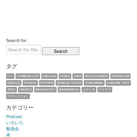
Search for:
タグ
C++
COMMON LISP
ENGLISH
HTML5
JAVA
MS EXCHANGE
OPENFLOW
ORACLE
PYHACK
PYTHON
SENCHA TOUCH
STREAMING
SUBLIME TEXT
TRAC
UBUNTU
WEBSOCKET
WORDPRESS
エディタ
クラウド
スマートフォン
カテゴリー
Podcast
いろいろ
勉強会
本