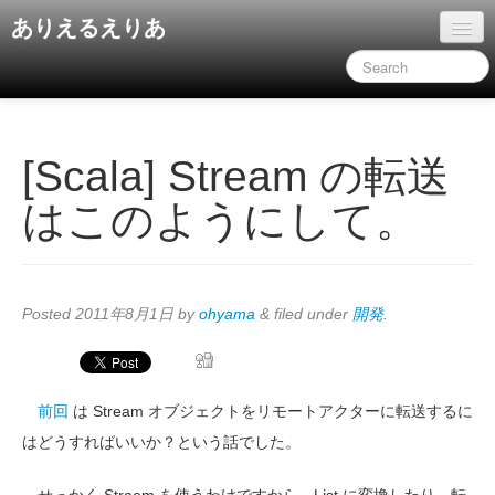
ありえるえりあ
ホーム
ドキュメント
旧コンテンツ
[Scala] Stream の転送
はこのようにして。
Posted
2011年8月1日
by
ohyama
&
filed under
開発
.
前回
は Stream オブジェクトをリモートアクターに転送するに
はどうすればいいか？という話でした。