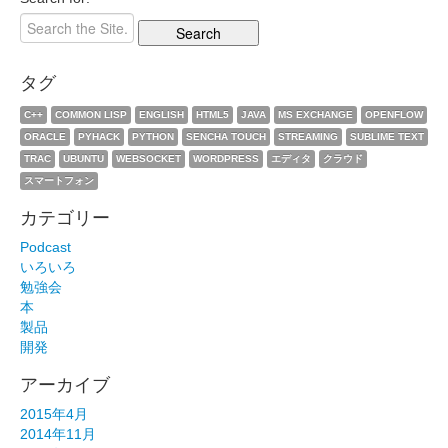
タグ
C++
COMMON LISP
ENGLISH
HTML5
JAVA
MS EXCHANGE
OPENFLOW
ORACLE
PYHACK
PYTHON
SENCHA TOUCH
STREAMING
SUBLIME TEXT
TRAC
UBUNTU
WEBSOCKET
WORDPRESS
エディタ
クラウド
スマートフォン
カテゴリー
Podcast
いろいろ
勉強会
本
製品
開発
アーカイブ
2015年4月
2014年11月