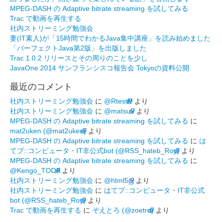
MPEG-DASH の Adaptive bitrate streaming を試してみる
Trac で動画を再生する
社内ストリーミング勉強会
妻(IT素人)が「15時間でわかるJava集中講座」を読み始めました
「パーフェクトJava第2版」を出版しました
Trac 1.0.2 リリースとその周りのことを少し
JavaOne 2014 サンフランシスコ報告会 Tokyoの資料公開
最近のコメント
社内ストリーミング勉強会
に
@RtestR
より
社内ストリーミング勉強会
に
@matsuu
より
MPEG-DASH の Adaptive bitrate streaming を試してみる
に
mat2uken (@mat2uken)
より
MPEG-DASH の Adaptive bitrate streaming を試してみる
に
は
てブ::コンピュータ・IT非公式bot (@RSS_hateb_Roy)
より
MPEG-DASH の Adaptive bitrate streaming を試してみる
に
@Kengo_TODA
より
社内ストリーミング勉強会
に
@html5_j
より
社内ストリーミング勉強会
に
はてブ::コンピュータ・IT非公式
bot (@RSS_hateb_Roy)
より
Trac で動画を再生する
に
ぞえとろ (@zoetro)
より