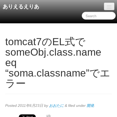
ありえるえりあ
ホーム
ドキュメント
旧コンテンツ
tomcat7のEL式で
someObj.class.name
eq
“soma.classname”でエ
ラー
Posted
2011年6月23日
by
おおたに
&
filed under
開発
.