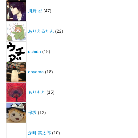
川野 忍
(47)
ありえるたん
(22)
uchida
(18)
ohyama
(18)
もりもと
(15)
保坂
(12)
深町 英太郎
(10)