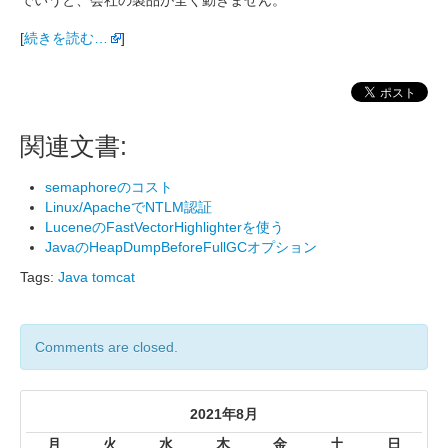
でいうと、会社の製品が全く動きません。
[
続きを読む…
]
関連文書:
semaphoreのコスト
Linux/ApacheでNTLM認証
LuceneのFastVectorHighlighterを使う
JavaのHeapDumpBeforeFullGCオプション
Tags:
Java
tomcat
Comments are closed.
2021年8月
月
火
水
木
金
土
日