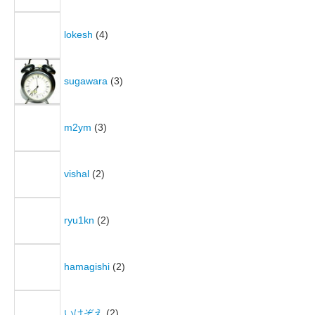
lokesh
(4)
sugawara
(3)
m2ym
(3)
vishal
(2)
ryu1kn
(2)
hamagishi
(2)
いけぞえ
(2)