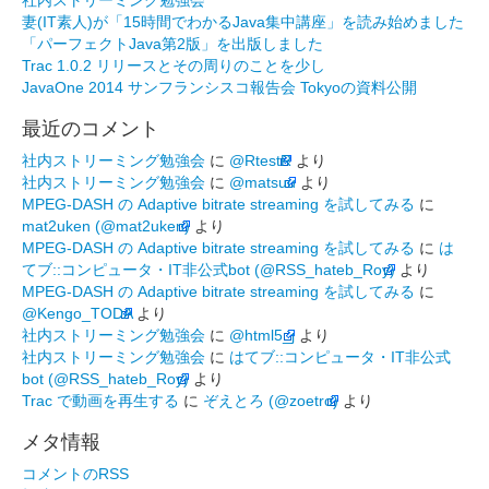
社内ストリーミング勉強会
妻(IT素人)が「15時間でわかるJava集中講座」を読み始めました
「パーフェクトJava第2版」を出版しました
Trac 1.0.2 リリースとその周りのことを少し
JavaOne 2014 サンフランシスコ報告会 Tokyoの資料公開
最近のコメント
社内ストリーミング勉強会
に
@RtestR
より
社内ストリーミング勉強会
に
@matsuu
より
MPEG-DASH の Adaptive bitrate streaming を試してみる
に
mat2uken (@mat2uken)
より
MPEG-DASH の Adaptive bitrate streaming を試してみる
に
は
てブ::コンピュータ・IT非公式bot (@RSS_hateb_Roy)
より
MPEG-DASH の Adaptive bitrate streaming を試してみる
に
@Kengo_TODA
より
社内ストリーミング勉強会
に
@html5_j
より
社内ストリーミング勉強会
に
はてブ::コンピュータ・IT非公式
bot (@RSS_hateb_Roy)
より
Trac で動画を再生する
に
ぞえとろ (@zoetro)
より
メタ情報
コメントのRSS