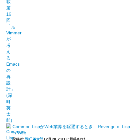
Common LispがWeb業界を駆逐するとき – Revenge of Lisp
in Web
投稿者:
深町 英太郎
|
2月 20, 2011 に投稿された