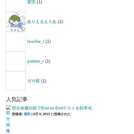
栗田
(1)
ありえるえりあ
(1)
tsuchie_t
(1)
yudate_r
(1)
ガガ様
(1)
人気記事
部分画像比較でEnd-to-Endテストを効率化
投稿者:
栗田
|
8月 8, 2013 に投稿された