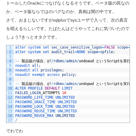
トールしたOracleにつなげなくなるそうです。ベータ版の罠なの
か、ベータ版ならではのバグなのか、真相は闇の中です。
さて、おまじないですがsqlplusでsysユーザで入って、次の真言
を唱えるらしいです。たばたんはどうやってこれに気づいたので
しょう?きっとオタクです。
1
alter 
system 
set 
sec_case_sensitive_logon
=
FALSE
scope
=
bo
2
alter 
system 
set 
audit_trail
=
NONE 
scope
=
spfile
;
3
4
--
製品版の場合、
@
?
/
rdbms
/
admin
/
undoaud
という
Script
を実行す
5
noaudit 
all
;
6
noaudit 
all 
privileges
;
7
noaudit 
exempt 
access 
policy
;
8
9
--
製品版の場合、
@
?
/
rdbms
/
admin
/
undopwd
という
Script
を実行す
10
ALTER 
PROFILE 
DEFAULT
LIMIT
11
FAILED_LOGIN
_
ATTEMPTS
10
12
PASSWORD_LIFE_TIME 
UNLIMITED
13
PASSWORD_GRACE_TIME 
UNLIMITED
14
PASSWORD_LOCK_TIME 
UNLIMITED
15
PASSWORD_REUSE_TIME 
UNLIMITED
16
PASSWORD_REUSE_MAX 
UNLIMITED
17
/
でわでわ