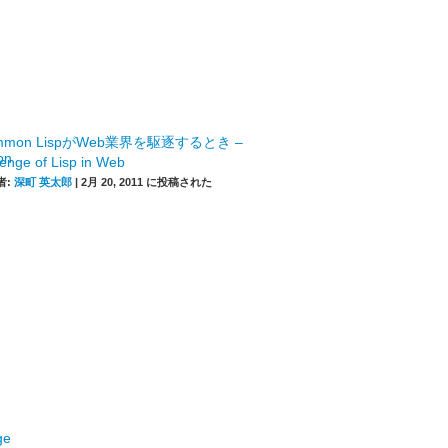
mmon LispがWeb業界を駆逐するとき –
enge of Lisp in Web
者:
深町 英太郎
|
2月 20, 2011 に投稿された