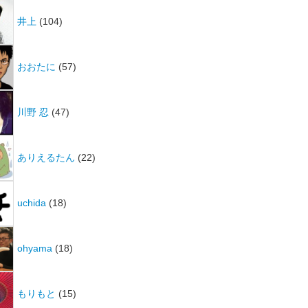
井上
(104)
おおたに
(57)
川野 忍
(47)
ありえるたん
(22)
uchida
(18)
ohyama
(18)
もりもと
(15)