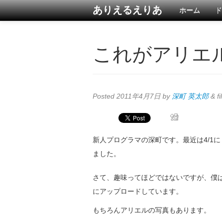
ありえるえりあ
ホーム
ド
これがアリエ
Posted
2011年4月7日
by
深町 英太郎
&
fi
新人プログラマの深町です。最近は4/1
ました。
さて、趣味ってほどではないですが、僕
にアップロードしています。
もちろんアリエルの写真もあります。