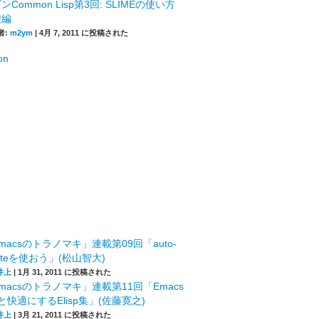
ンCommon Lisp第3回: SLIMEの使い方
礎編
者:
m2ym
|
4月 7, 2011 に投稿された
macsのトラノマキ」連載第09回「auto-
leteを使おう」(松山智大)
井上
|
1月 31, 2011 に投稿された
macsのトラノマキ」連載第11回「Emacs
快適にするElisp集」(佐藤寛之)
井上
|
3月 21, 2011 に投稿された