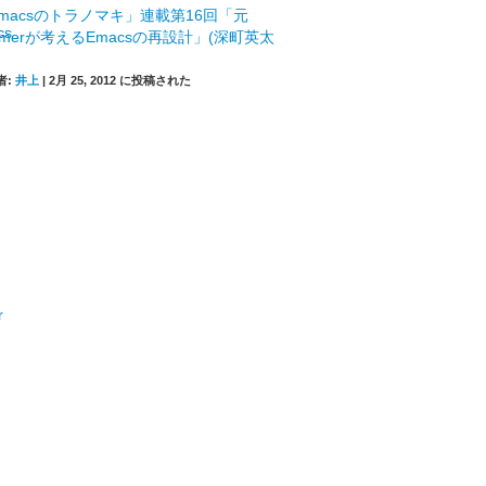
macsのトラノマキ」連載第16回「元
mmerが考えるEmacsの再設計」(深町英太
者:
井上
|
2月 25, 2012 に投稿された