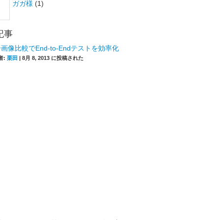
ガガ様
(1)
記事
画像比較でEnd-to-Endテストを効率化
者:
栗田
|
8月 8, 2013 に投稿された