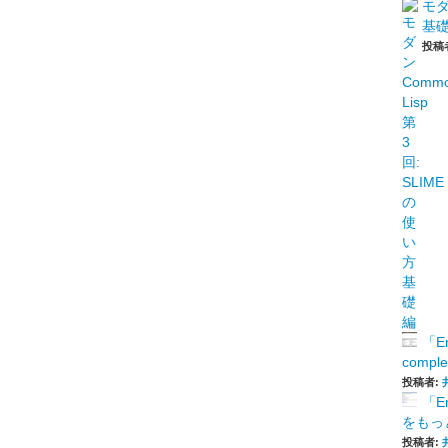
モダ
基
投稿
「E
comp
投稿者:
「E
をもっと
投稿者: