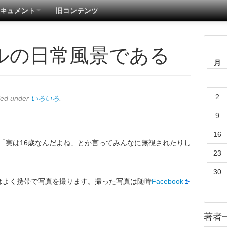
キュメント
旧コンテンツ
ルの日常風景である
月
2
led under
いろいろ
.
9
16
に「実は16歳なんだよね」とか言ってみんなに無視されたりし
23
30
はよく携帯で写真を撮ります。撮った写真は随時
Facebook
著者