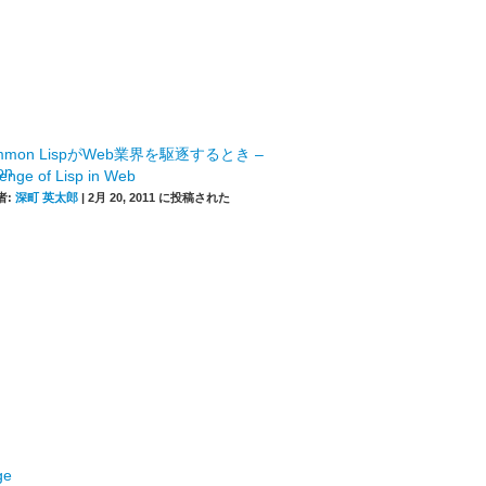
mmon LispがWeb業界を駆逐するとき –
enge of Lisp in Web
者:
深町 英太郎
|
2月 20, 2011 に投稿された