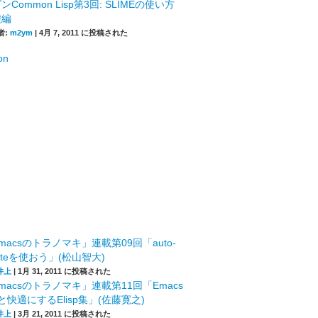
ンCommon Lisp第3回: SLIMEの使い方
礎編
者:
m2ym
|
4月 7, 2011 に投稿された
macsのトラノマキ」連載第09回「auto-
leteを使おう」(松山智大)
井上
|
1月 31, 2011 に投稿された
macsのトラノマキ」連載第11回「Emacs
快適にするElisp集」(佐藤寛之)
井上
|
3月 21, 2011 に投稿された