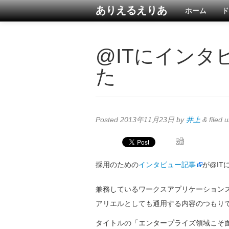
ありえるえりあ
ホーム
ド
@ITにインタ
た
Posted
2013年11月23日
by
井上
&
filed 
採用のための
インタビュー記事
が@IT
兼務しているワークスアプリケーション
アリエルとしても通用する内容のつもり
タイトルの「エンタープライズ領域こそ