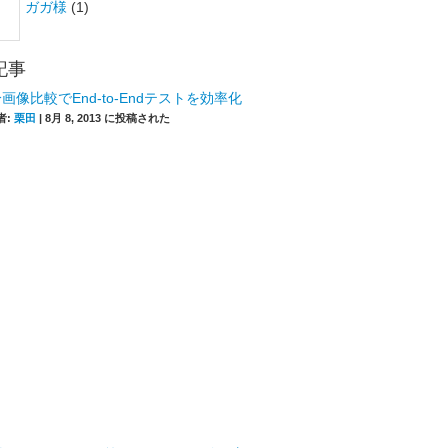
ガガ様
(1)
記事
画像比較でEnd-to-Endテストを効率化
者:
栗田
|
8月 8, 2013 に投稿された