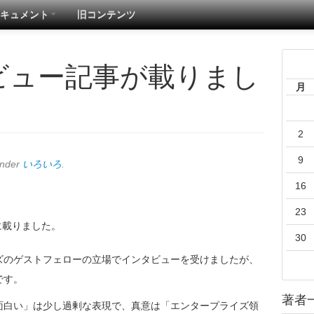
キュメント
旧コンテンツ
ビュー記事が載りまし
月
2
9
under
いろいろ
.
16
23
に載りました。
30
ズのゲストフェローの立場でインタビューを受けましたが、
です。
著者
面白い」は少し過剰な表現で、真意は「エンタープライズ領