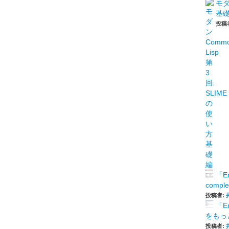
モダ
基
投稿
「E
comp
投稿者:
「E
をもっと
投稿者: