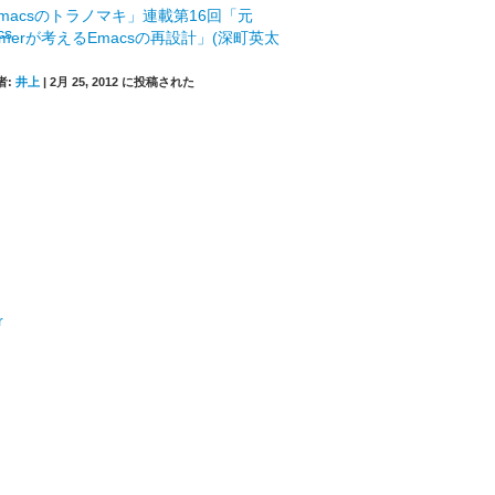
macsのトラノマキ」連載第16回「元
mmerが考えるEmacsの再設計」(深町英太
者:
井上
|
2月 25, 2012 に投稿された