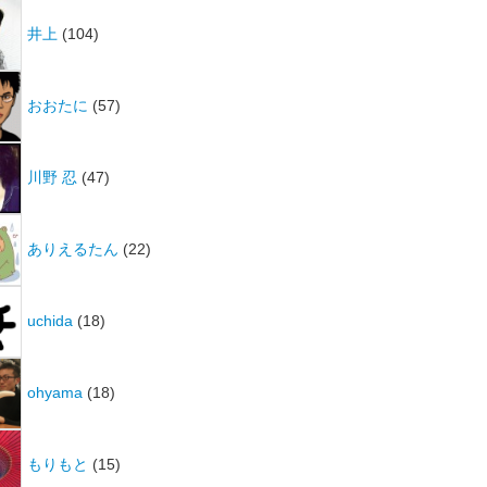
井上
(104)
おおたに
(57)
川野 忍
(47)
ありえるたん
(22)
uchida
(18)
ohyama
(18)
もりもと
(15)