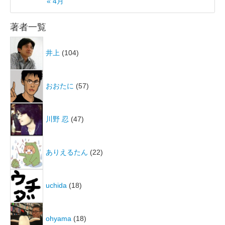
« 4月
著者一覧
井上
(104)
おおたに
(57)
川野 忍
(47)
ありえるたん
(22)
uchida
(18)
ohyama
(18)