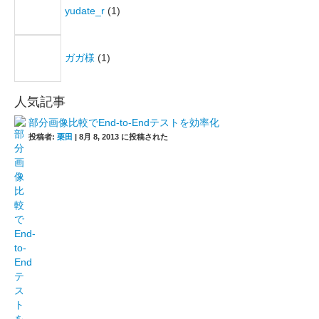
yudate_r
(1)
ガガ様
(1)
人気記事
部分画像比較でEnd-to-Endテストを効率化
投稿者:
栗田
|
8月 8, 2013 に投稿された