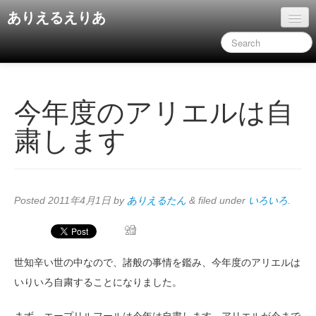
ありえるえりあ
ホーム
ドキュメント
旧コンテンツ
今年度のアリエルは自
粛します
Posted
2011年4月1日
by
ありえるたん
&
filed under
いろいろ
.
世知辛い世の中なので、諸般の事情を鑑み、今年度のアリエルは
いりいろ自粛することになりました。