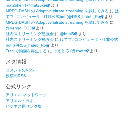
mat2uken (@mat2uken)
より
MPEG-DASH の Adaptive bitrate streaming を試してみる
に
は
てブ::コンピュータ・IT非公式bot (@RSS_hateb_Roy)
より
MPEG-DASH の Adaptive bitrate streaming を試してみる
に
@Kengo_TODA
より
社内ストリーミング勉強会
に
@html5_j
より
社内ストリーミング勉強会
に
はてブ::コンピュータ・IT非公式
bot (@RSS_hateb_Roy)
より
Trac で動画を再生する
に
ぞえとろ (@zoetro)
より
メタ情報
コメントのRSS
投稿のRSS
公式リンク
アリエル ネットワーク
アリエル・ラボ
ビジネス用リンク集