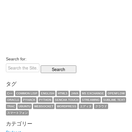
Search for:
タグ
C++
COMMON LISP
ENGLISH
HTML5
JAVA
MS EXCHANGE
OPENFLOW
ORACLE
PYHACK
PYTHON
SENCHA TOUCH
STREAMING
SUBLIME TEXT
TRAC
UBUNTU
WEBSOCKET
WORDPRESS
エディタ
クラウド
スマートフォン
カテゴリー