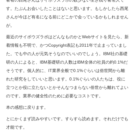
著者の西尾さんはサイボウズラボの数少ない生き残り著名人で
す。たぶんお会いしたことはないと思います。もしかしたら西尾
さんが今ほど有名になる前にどこかで会っているかもしれません
が。
最近のサイボウズラボはどんなものかとWebサイトを見たら、新
着情報も不明で、かつCopyright表記も2011年で止まっていまし
た。でも中の人が元気そうなのでいいのでしょう。IBM社の基礎
研の人によると、IBM基礎研の人数はIBM全体の社員の約0.1%だ
そうです。個人的に、IT業界全般で0.1%ぐらいは俗世間から離
れた研究をしていいと思います。0.1%ぐらいの人たちは、役に
立つとか役に立たないとかそんなつまらない俗世から離れてよい
のです。業界の健全性のために必要なコストです。
本の感想に戻ります。
とにかくまず読みやすいです。すらすら読めます。それだけでも
才能です。