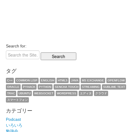
Search for:
タグ
C++
COMMON LISP
ENGLISH
HTML5
JAVA
MS EXCHANGE
OPENFLOW
ORACLE
PYHACK
PYTHON
SENCHA TOUCH
STREAMING
SUBLIME TEXT
TRAC
UBUNTU
WEBSOCKET
WORDPRESS
エディタ
クラウド
スマートフォン
カテゴリー
Podcast
いろいろ
勉強会