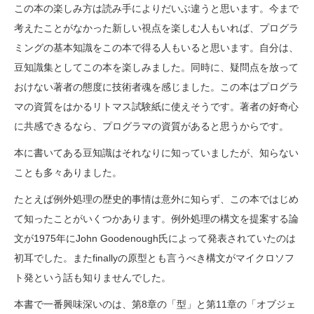
この本の楽しみ方は読み手によりだいぶ違うと思います。今まで
考えたことがなかった新しい視点を楽しむ人もいれば、プログラ
ミングの基本知識をこの本で得る人もいると思います。自分は、
豆知識集としてこの本を楽しみました。同時に、疑問点を放って
おけない著者の態度に技術者魂を感じました。この本はプログラ
マの資質をはかるリトマス試験紙に使えそうです。著者の好奇心
に共感できるなら、プログラマの資質があると思うからです。
本に書いてある豆知識はそれなりに知っていましたが、知らない
ことも多々ありました。
たとえば例外処理の歴史的事情は意外に知らず、この本ではじめ
て知ったことがいくつかあります。例外処理の構文を提案する論
文が1975年にJohn Goodenough氏によって発表されていたのは
初耳でした。またfinallyの原型とも言うべき構文がマイクロソフ
ト発という話も知りませんでした。
本書で一番興味深いのは、第8章の「型」と第11章の「オブジェ