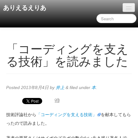
ありえるえりあ
ホーム
ドキュメント
旧コンテンツ
「コーディングを支え
る技術」を読みました
Posted
2013年8月4日
by
井上
&
filed under
本
.
技術評論社から
「コーディングを支える技術」
を献本してもら
ったので読みました。