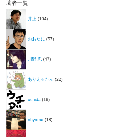
著者一覧
井上
(104)
おおたに
(57)
川野 忍
(47)
ありえるたん
(22)
uchida
(18)
ohyama
(18)