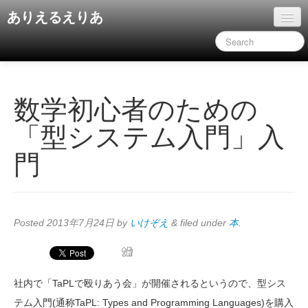
ありえるえりあ
ホーム
ドキュメント
旧コンテンツ
数学初心者のための
「型システム入門」入
門
Posted
2013年7月24日
by
いけぞえ
&
filed under
本
.
社内で「TaPLで殴りあう会」が開催されるというので、型シス
テム入門(通称TaPL: Types and Programming Languages)を購入