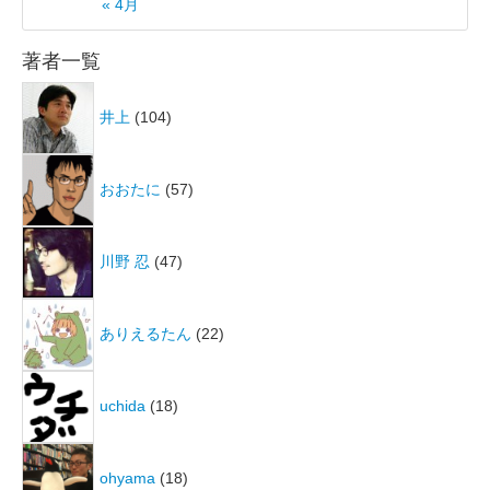
« 4月
著者一覧
井上
(104)
おおたに
(57)
川野 忍
(47)
ありえるたん
(22)
uchida
(18)
ohyama
(18)