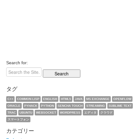
Search for:
タグ
C++
COMMON LISP
ENGLISH
HTML5
JAVA
MS EXCHANGE
OPENFLOW
ORACLE
PYHACK
PYTHON
SENCHA TOUCH
STREAMING
SUBLIME TEXT
TRAC
UBUNTU
WEBSOCKET
WORDPRESS
エディタ
クラウド
スマートフォン
カテゴリー