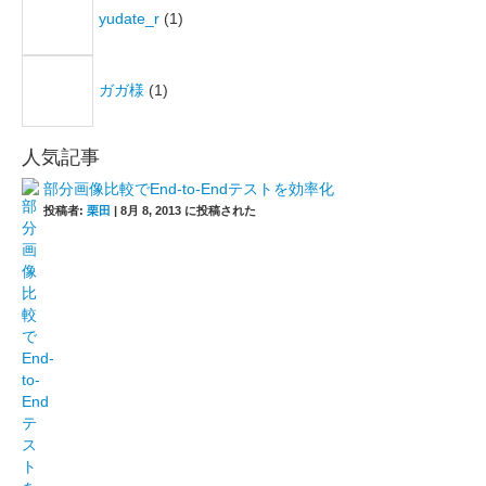
yudate_r
(1)
ガガ様
(1)
人気記事
部分画像比較でEnd-to-Endテストを効率化
投稿者:
栗田
|
8月 8, 2013 に投稿された