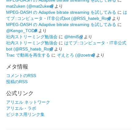
MPEG-DASH の Adaptive bitrate streaming を試してみる
に
mat2uken (@mat2uken)
より
MPEG-DASH の Adaptive bitrate streaming を試してみる
に
は
てブ::コンピュータ・IT非公式bot (@RSS_hateb_Roy)
より
MPEG-DASH の Adaptive bitrate streaming を試してみる
に
@Kengo_TODA
より
社内ストリーミング勉強会
に
@html5_j
より
社内ストリーミング勉強会
に
はてブ::コンピュータ・IT非公式
bot (@RSS_hateb_Roy)
より
Trac で動画を再生する
に
ぞえとろ (@zoetro)
より
メタ情報
コメントのRSS
投稿のRSS
公式リンク
アリエル ネットワーク
アリエル・ラボ
ビジネス用リンク集