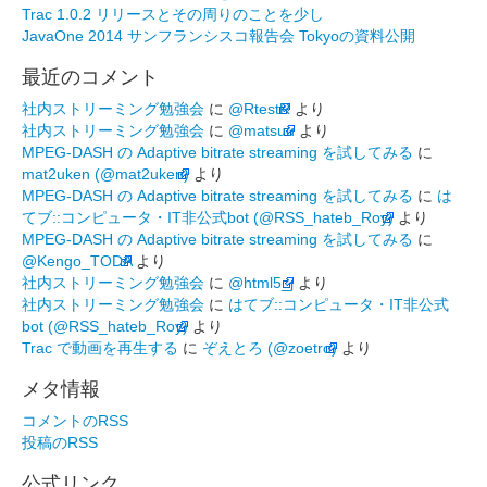
Trac 1.0.2 リリースとその周りのことを少し
JavaOne 2014 サンフランシスコ報告会 Tokyoの資料公開
最近のコメント
社内ストリーミング勉強会
に
@RtestR
より
社内ストリーミング勉強会
に
@matsuu
より
MPEG-DASH の Adaptive bitrate streaming を試してみる
に
mat2uken (@mat2uken)
より
MPEG-DASH の Adaptive bitrate streaming を試してみる
に
は
てブ::コンピュータ・IT非公式bot (@RSS_hateb_Roy)
より
MPEG-DASH の Adaptive bitrate streaming を試してみる
に
@Kengo_TODA
より
社内ストリーミング勉強会
に
@html5_j
より
社内ストリーミング勉強会
に
はてブ::コンピュータ・IT非公式
bot (@RSS_hateb_Roy)
より
Trac で動画を再生する
に
ぞえとろ (@zoetro)
より
メタ情報
コメントのRSS
投稿のRSS
公式リンク