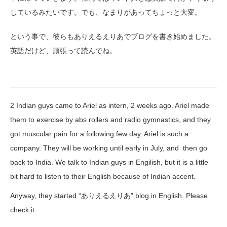
しているみたいです。でも、なまりがあってちょっと大変。
という事で、彼らもありえるえりあでブログを書き始めました。
英語だけど、頑張って読んでね。
2 Indian guys came to Ariel as intern, 2 weeks ago. Ariel made
them to exercise by abs rollers and radio gymnastics, and they
got muscular pain for a following few day. Ariel is such a
company. They will be working until early in July, and then go
back to India. We talk to Indian guys in Engilish, but it is a little
bit hard to listen to their English because of Indian accent.
Anyway, they started “ありえるえりあ” blog in English. Please
check it.