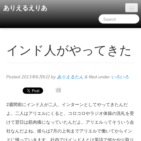
ありえるえりあ
ホーム
ドキュメント
旧コンテンツ
インド人がやってきた
Posted
2013年6月6日
by
ありえるたん
&
filed under
いろいろ
.
2週間前にインド人が二人、インターンとしてやってきたんだ
よ。二人はアリエルにくると、コロコロやラジオ体操の洗礼を受
けて翌日は筋肉痛になっていたんだよ。アリエルってそういう会
社なんだよね。彼らは7月の上旬までアリエルで働いてからイン
ドに帰っていきます。社内ではインド人とは英語で何かやり取り