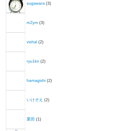
sugawara
(3)
m2ym
(3)
vishal
(2)
ryu1kn
(2)
hamagishi
(2)
いけぞえ
(2)
栗田
(1)