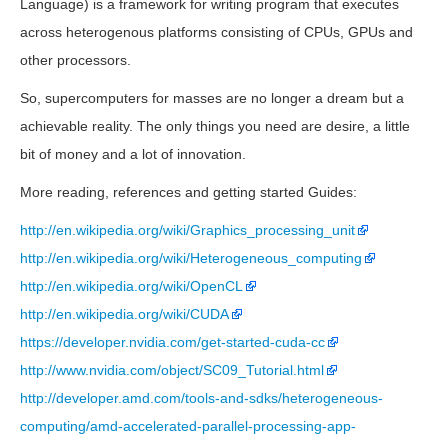
Language) is a framework for writing program that executes
across heterogenous platforms consisting of CPUs, GPUs and
other processors.
So, supercomputers for masses are no longer a dream but a
achievable reality. The only things you need are desire, a little
bit of money and a lot of innovation.
More reading, references and getting started Guides:
http://en.wikipedia.org/wiki/Graphics_processing_unit
http://en.wikipedia.org/wiki/Heterogeneous_computing
http://en.wikipedia.org/wiki/OpenCL
http://en.wikipedia.org/wiki/CUDA
https://developer.nvidia.com/get-started-cuda-cc
http://www.nvidia.com/object/SC09_Tutorial.html
http://developer.amd.com/tools-and-sdks/heterogeneous-
computing/amd-accelerated-parallel-processing-app-