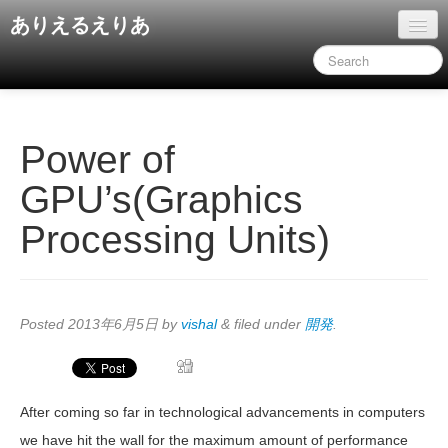
ありえるえりあ
ホーム
ドキュメント
旧コンテンツ
Power of
GPU’s(Graphics
Processing Units)
Posted
2013年6月5日
by
vishal
&
filed under
開発
.
After coming so far in technological advancements in computers
we have hit the wall for the maximum amount of performance