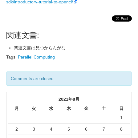
sdk/introductory-tutorial-to-opencl/
関連文書:
関連文書は見つからんがな
Tags:
Parallel Computing
Comments are closed.
2021年8月
月
火
水
木
金
土
日
1
2
3
4
5
6
7
8