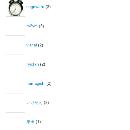
sugawara
(3)
m2ym
(3)
vishal
(2)
ryu1kn
(2)
hamagishi
(2)
いけぞえ
(2)
栗田
(1)