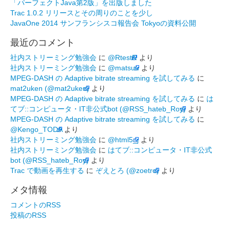
「パーフェクトJava第2版」を出版しました
Trac 1.0.2 リリースとその周りのことを少し
JavaOne 2014 サンフランシスコ報告会 Tokyoの資料公開
最近のコメント
社内ストリーミング勉強会
に
@RtestR
より
社内ストリーミング勉強会
に
@matsuu
より
MPEG-DASH の Adaptive bitrate streaming を試してみる
に
mat2uken (@mat2uken)
より
MPEG-DASH の Adaptive bitrate streaming を試してみる
に
は
てブ::コンピュータ・IT非公式bot (@RSS_hateb_Roy)
より
MPEG-DASH の Adaptive bitrate streaming を試してみる
に
@Kengo_TODA
より
社内ストリーミング勉強会
に
@html5_j
より
社内ストリーミング勉強会
に
はてブ::コンピュータ・IT非公式
bot (@RSS_hateb_Roy)
より
Trac で動画を再生する
に
ぞえとろ (@zoetro)
より
メタ情報
コメントのRSS
投稿のRSS