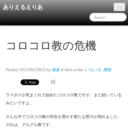
ありえるえりあ
ホーム
ドキュメント
旧コンテンツ
コロコロ教の危機
Posted
2013年4月8日
by
保坂
&
filed under
いろいろ
,
開発
.
ラスボスが気まぐれで始めたコロコロ教ですが、まだ続いている
みたいですよ。
そんな中でコロコロ教の存在を脅かす新たな勢力が現れました。
それは、グルグル教です。