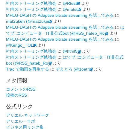
社内ストリーミング勉強会
に
@RtestR
より
社内ストリーミング勉強会
に
@matsuu
より
MPEG-DASH の Adaptive bitrate streaming を試してみる
に
mat2uken (@mat2uken)
より
MPEG-DASH の Adaptive bitrate streaming を試してみる
に
は
てブ::コンピュータ・IT非公式bot (@RSS_hateb_Roy)
より
MPEG-DASH の Adaptive bitrate streaming を試してみる
に
@Kengo_TODA
より
社内ストリーミング勉強会
に
@html5_j
より
社内ストリーミング勉強会
に
はてブ::コンピュータ・IT非公式
bot (@RSS_hateb_Roy)
より
Trac で動画を再生する
に
ぞえとろ (@zoetro)
より
メタ情報
コメントのRSS
投稿のRSS
公式リンク
アリエル ネットワーク
アリエル・ラボ
ビジネス用リンク集