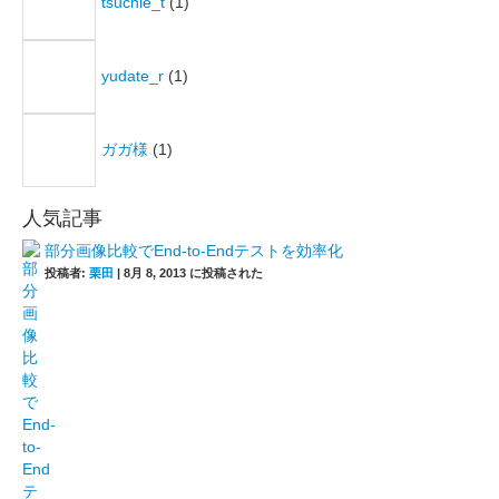
tsuchie_t
(1)
yudate_r
(1)
ガガ様
(1)
人気記事
部分画像比較でEnd-to-Endテストを効率化
投稿者:
栗田
|
8月 8, 2013 に投稿された