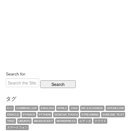
Search for:
タグ
C++
COMMON LISP
ENGLISH
HTML5
JAVA
MS EXCHANGE
OPENFLOW
ORACLE
PYHACK
PYTHON
SENCHA TOUCH
STREAMING
SUBLIME TEXT
TRAC
UBUNTU
WEBSOCKET
WORDPRESS
エディタ
クラウド
スマートフォン