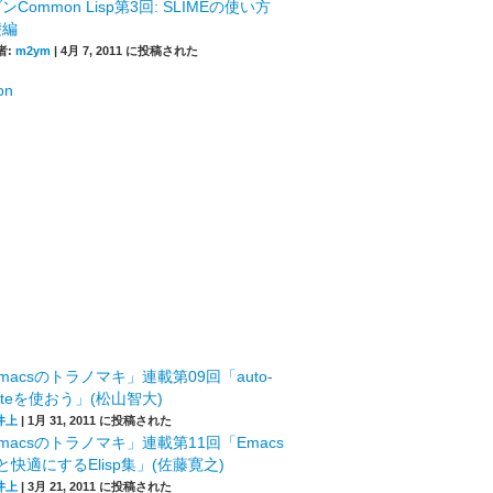
ンCommon Lisp第3回: SLIMEの使い方
礎編
者:
m2ym
|
4月 7, 2011 に投稿された
macsのトラノマキ」連載第09回「auto-
leteを使おう」(松山智大)
井上
|
1月 31, 2011 に投稿された
macsのトラノマキ」連載第11回「Emacs
快適にするElisp集」(佐藤寛之)
井上
|
3月 21, 2011 に投稿された