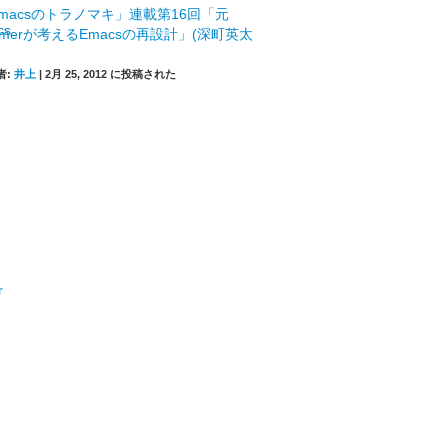
macsのトラノマキ」連載第16回「元
mmerが考えるEmacsの再設計」(深町英太
者:
井上
|
2月 25, 2012 に投稿された