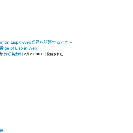
mmon LispがWeb業界を駆逐するとき –
enge of Lisp in Web
者:
深町 英太郎
|
2月 20, 2011 に投稿された