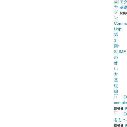
モダ
基
投稿
「E
comp
投稿者:
「E
をもっと
投稿者: