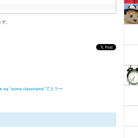
うぞ。
う
me eq “soma.classname”でエラー