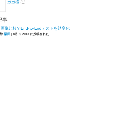
ガガ様
(1)
記事
画像比較でEnd-to-Endテストを効率化
者:
栗田
|
8月 8, 2013 に投稿された