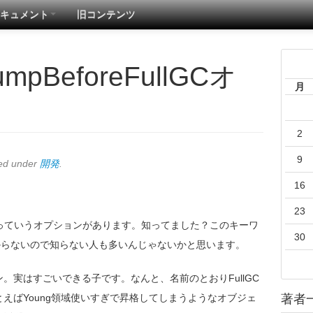
キュメント
旧コンテンツ
mpBeforeFullGCオ
月
2
9
led under
開発
.
16
23
FullGCっていうオプションがあります。知ってました？このキーワ
30
からないので知らない人も多いんじゃないかと思います。
。実はすごいできる子です。なんと、名前のとおりFullGC
えばYoung領域使いすぎで昇格してしまうようなオブジェ
著者