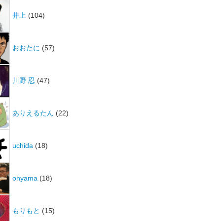
井上
(104)
おおたに
(57)
川野 忍
(47)
ありえるたん
(22)
uchida
(18)
ohyama
(18)
s"
)
)
{
もりもと
(15)