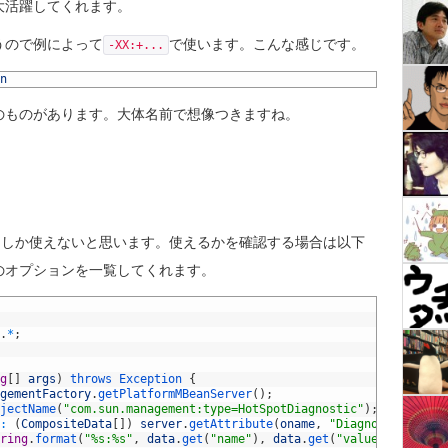
大活躍してくれます。
うので例によって
で使います。こんな感じです。
-XX:+...
n
のものがあります。大体名前で想像つきますね。
からしか使えないと思います。使えるかを確認する場合は以下
のオプションを一覧してくれます。
.
*
;
g
[
]
args
)
throws
Exception
{
gementFactory
.
getPlatformMBeanServer
(
)
;
jectName
(
"com.sun.management:type=HotSpotDiagnostic"
)
;
:
(
CompositeData
[
]
)
server
.
getAttribute
(
oname
,
"DiagnosticOption
ring
.
format
(
"%s:%s"
,
data
.
get
(
"name"
)
,
data
.
get
(
"value"
)
)
)
;