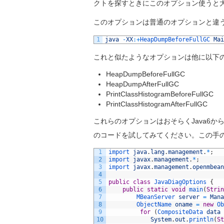
クトを探すときにこのオプション使うと
このオプションは普通のオプションと違
1
java
-
XX
:
+
HeapDumpBeforeFullGC 
Mai
これと似たようなオプションは他に以下
HeapDumpBeforeFullGC
HeapDumpAfterFullGC
PrintClassHistogramBeforeFullGC
PrintClassHistogramAfterFullGC
これらのオプションはおそらくJava6
のコードを試してみてください。この手
1
import 
java
.
lang
.
management
.
*
;
2
import 
javax
.
management
.
*
;
3
import 
javax
.
management
.
openmbean
4
5
public
class
JavaDiagOptions
{
6
public
static
void
main
(
Strin
7
MBeanServer 
server
=
Mana
8
ObjectName 
oname
=
new
Ob
9
for
(
CompositeData 
data
10
System
.
out
.
println
(
St