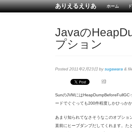
ありえるえりあ
ホーム
ド
JavaのHeapDu
プション
Posted
2011年2月23日
by
sugawara
&
fi
SunのJVMにはHeapDumpBefore
ードでぐぐっても200件程度しかひっか
あまり知られてなさそうなこのオプション
直前にヒープダンプだしてくれます。たと