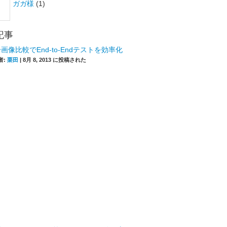
ガガ様
(1)
記事
画像比較でEnd-to-Endテストを効率化
者:
栗田
|
8月 8, 2013 に投稿された