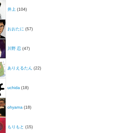
井上
(104)
おおたに
(57)
川野 忍
(47)
ありえるたん
(22)
uchida
(18)
ohyama
(18)
もりもと
(15)