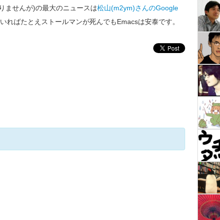
知りませんが)の最大のニュースは
松山(m2ym)さんのGoogle
いればたとえストールマンが死んでもEmacsは安泰です。