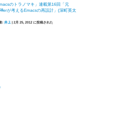
macsのトラノマキ」連載第16回「元
mmerが考えるEmacsの再設計」(深町英太
者:
井上
|
2月 25, 2012 に投稿された