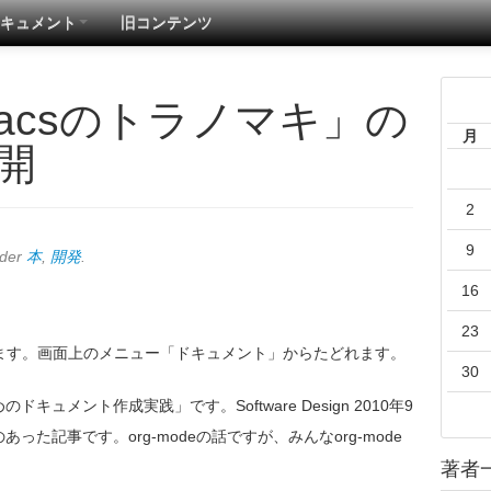
キュメント
旧コンテンツ
acsのトラノマキ」の
月
公開
2
9
nder
本
,
開発
.
16
23
ます。画面上のメニュー「ドキュメント」からたどれます。
30
ュメント作成実践」です。Software Design 2010年9
た記事です。org-modeの話ですが、みんなorg-mode
著者