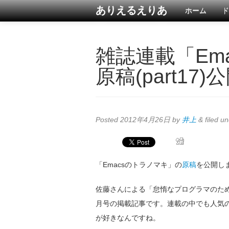
ありえるえりあ
ホーム
ド
雑誌連載「Em
原稿(part17)
Posted
2012年4月26日
by
井上
&
filed u
「Emacsのトラノマキ」の
原稿
を公開し
佐藤さんによる「怠惰なプログラマのためのドキ
月号の掲載記事です。連載の中でも人気のあっ
が好きなんですね。