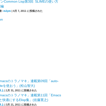
ンCommon Lisp第3回: SLIMEの使い方
礎編
者:
m2ym
|
4月 7, 2011 に投稿された
macsのトラノマキ」連載第09回「auto-
leteを使おう」(松山智大)
井上
|
1月 31, 2011 に投稿された
macsのトラノマキ」連載第11回「Emacs
快適にするElisp集」(佐藤寛之)
井上
|
3月 21, 2011 に投稿された