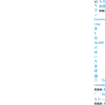
モダ
基
投稿
「E
comp
投稿者:
「E
をもっと
投稿者: