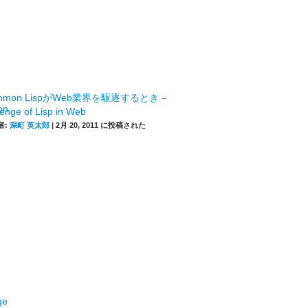
mmon LispがWeb業界を駆逐するとき –
enge of Lisp in Web
者:
深町 英太郎
|
2月 20, 2011 に投稿された