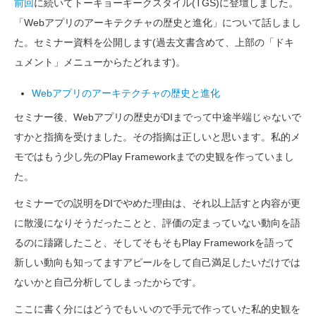
前回
に続いてトーキョーギークスタイル(TGS)に登壇しました。
「Webアプリのアーキテクチャの歴史と進化」について話しまし
た。セミナー資料を公開します(過去文書含めて、上部の「ドキ
ュメント」メニューからたどれます)。
Webアプリのアーキテクチャの歴史と進化
セミナー後、Webアプリの歴史がDIまでって中途半端じゃないで
すかと指摘を受けました。その指摘は正しいと思います。私的メ
モではもう少し先のPlay Frameworkまでの史観を作っていまし
た。
セミナーでの説明をDIでやめた理由は、それ以上話すと内容が更
に散漫になりそうだったことと、評価の定まっていない動向を語
るのに躊躇したこと、そしてそもそもPlay Frameworkを語って
新しい動向も知ってますアピールをして自己満足したいだけでは
ないかと自己分析してしまったからです。
ここに書く分にはどうでもいいので手元で作っていた私的史観を