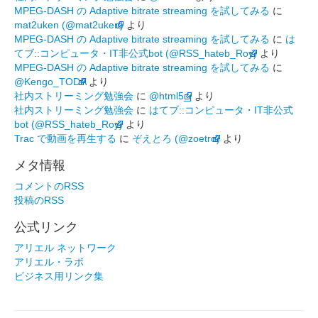
MPEG-DASH の Adaptive bitrate streaming を試してみる
に
mat2uken (@mat2uken)
より
MPEG-DASH の Adaptive bitrate streaming を試してみる
に
は
てブ::コンピュータ・IT非公式bot (@RSS_hateb_Roy)
より
MPEG-DASH の Adaptive bitrate streaming を試してみる
に
@Kengo_TODA
より
社内ストリーミング勉強会
に
@html5_j
より
社内ストリーミング勉強会
に
はてブ::コンピュータ・IT非公式
bot (@RSS_hateb_Roy)
より
Trac で動画を再生する
に
ぞえとろ (@zoetro)
より
メタ情報
コメントのRSS
投稿のRSS
公式リンク
アリエル ネットワーク
アリエル・ラボ
ビジネス用リンク集