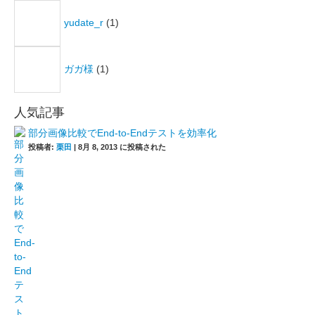
yudate_r
(1)
ガガ様
(1)
人気記事
部分画像比較でEnd-to-Endテストを効率化
投稿者:
栗田
|
8月 8, 2013 に投稿された