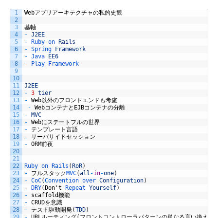
1
Web
アプリアーキテクチャの私的史観
2
3
基軸
4
-
J2EE
5
-
Ruby 
on 
Rails
6
-
Spring 
Framework
7
-
Java 
EE6
8
-
Play 
Framework
9
10
11
J2EE
12
-
3
tier
13
-
Web
以外のフロントエンドも考慮
14
-
Web
コンテナと
EJB
コンテナの分離
15
-
MVC
16
-
Web
にステートフルの世界
17
-
テンプレート言語
18
-
サーバサイドセッション
19
-
ORM
前夜
20
21
22
Ruby 
on 
Rails
(
RoR
)
23
-
フルスタック
MVC
(
all
-
in
-
one
)
24
-
CoC
(
Convention 
over 
Configuration
)
25
-
DRY
(
Don
'
t
Repeat 
Yourself
)
26
-
scaffold
機能
27
-
CRUD
を意識
28
-
テスト駆動開発
(
TDD
)
29
-
URL
ルーティング
(
フロントコントローラパターンの単なる言い換え
)