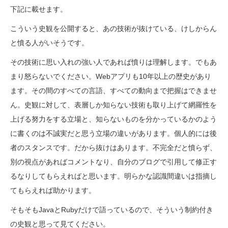
下記に載せます。
こういう史観を公開すると、あの技術が抜けている、けしからん
と憤る人がいそうです。
その技術に思い入れの強い人であれば憤りは理解します。でもあ
まり怒らないでください。Webアプリも10年以上の歴史があり
ます。その間のすべての言語、すべての動向まで把握はできませ
ん。史観に対して、表層しか知らない技術も取り上げて網羅性を
上げる努力をする立場と、知らないものを分かっているかのよう
に書くのは不誠実だと思う立場の違いがあります。個人的には後
者のスタンスです。だから抜けはあります。不完全だと憤らず、
別の視点があればコメントなり、自分のブログで引用して修正す
るなりしてもらえればと思います。明らかな認識間違いは指摘し
てもらえれば助かります。
そもそもJavaとRubyだけで語っているので、そういう制約付き
の史観と思って見てください。