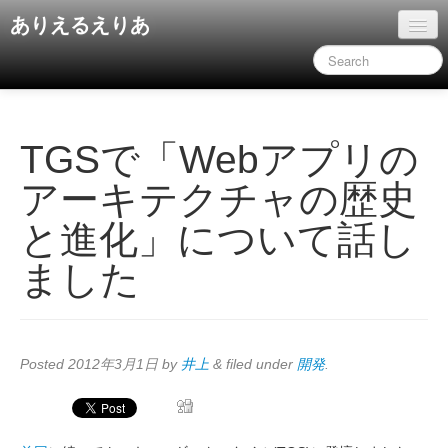
ありえるえりあ
ホーム
ドキュメント
旧コンテンツ
TGSで「Webアプリの
アーキテクチャの歴史
と進化」について話し
ました
Posted
2012年3月1日
by
井上
&
filed under
開発
.