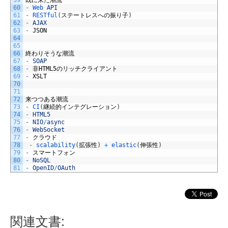
59
既に来た潮流
60
-
Web 
API
61
-
RESTful
(
ステートレスへの振り子
)
62
-
AJAX
63
-
JSON
64
65
66
終わりそうな潮流
67
-
SOAP
68
-
非
HTML5
のリッチクライアント
69
-
XSLT
70
71
72
来つつある潮流
73
-
CI
(
継続的インテグレーション
)
74
-
HTML5
75
-
NIO
/
async
76
-
WebSocket
77
-
クラウド
78
-
scalability
(
拡張性
)
+
elastic
(
伸張性
)
79
-
スマートフォン
80
-
NoSQL
81
-
OpenID
/
OAuth
関連文書: