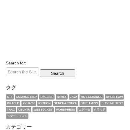
Search for:
タグ
C++
COMMON LISP
ENGLISH
HTML5
JAVA
MS EXCHANGE
OPENFLOW
ORACLE
PYHACK
PYTHON
SENCHA TOUCH
STREAMING
SUBLIME TEXT
TRAC
UBUNTU
WEBSOCKET
WORDPRESS
エディタ
クラウド
スマートフォン
カテゴリー