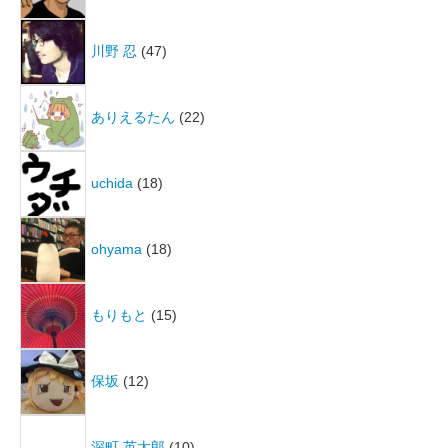
川野 忍
(47)
ありえるたん
(22)
uchida
(18)
ohyama
(18)
もりもと
(15)
保坂
(12)
深町 英太郎
(10)