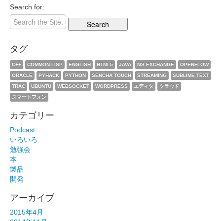
Search for:
タグ
C++
COMMON LISP
ENGLISH
HTML5
JAVA
MS EXCHANGE
OPENFLOW
ORACLE
PYHACK
PYTHON
SENCHA TOUCH
STREAMING
SUBLIME TEXT
TRAC
UBUNTU
WEBSOCKET
WORDPRESS
エディタ
クラウド
スマートフォン
カテゴリー
Podcast
いろいろ
勉強会
本
製品
開発
アーカイブ
2015年4月