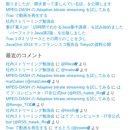
困りましたが、開き直って楽しんでいる話」を公開します
MPEG-DASH の Adaptive bitrate streaming を試してみる
Trac で動画を再生する
社内ストリーミング勉強会
妻(IT素人)が「15時間でわかるJava集中講座」を読み始めました
「パーフェクトJava第2版」を出版しました
Trac 1.0.2 リリースとその周りのことを少し
JavaOne 2014 サンフランシスコ報告会 Tokyoの資料公開
最近のコメント
社内ストリーミング勉強会
に
@RtestR
より
社内ストリーミング勉強会
に
@matsuu
より
MPEG-DASH の Adaptive bitrate streaming を試してみる
に
mat2uken (@mat2uken)
より
MPEG-DASH の Adaptive bitrate streaming を試してみる
に
は
てブ::コンピュータ・IT非公式bot (@RSS_hateb_Roy)
より
MPEG-DASH の Adaptive bitrate streaming を試してみる
に
@Kengo_TODA
より
社内ストリーミング勉強会
に
@html5_j
より
社内ストリーミング勉強会
に
はてブ::コンピュータ・IT非公式
bot (@RSS_hateb_Roy)
より
Trac で動画を再生する
に
ぞえとろ (@zoetro)
より