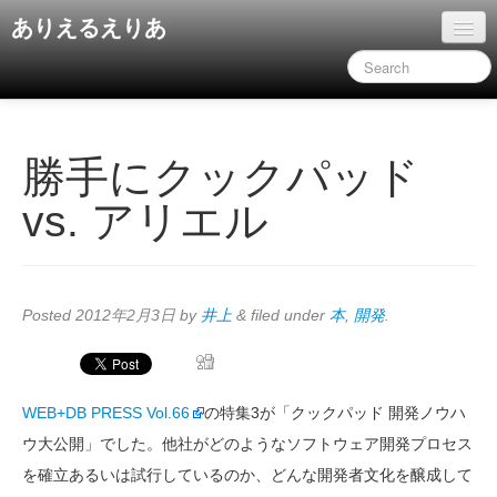
ありえるえりあ
ホーム
ドキュメント
旧コンテンツ
勝手にクックパッド
vs. アリエル
Posted
2012年2月3日
by
井上
&
filed under
本
,
開発
.
WEB+DB PRESS Vol.66
の特集3が「クックパッド 開発ノウハ
ウ大公開」でした。他社がどのようなソフトウェア開発プロセス
を確立あるいは試行しているのか、どんな開発者文化を醸成して