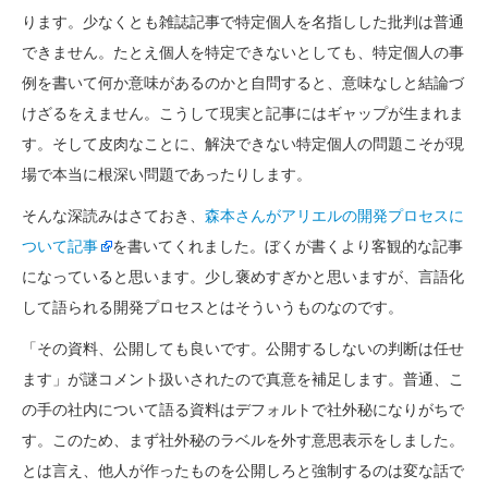
ります。少なくとも雑誌記事で特定個人を名指しした批判は普通
できません。たとえ個人を特定できないとしても、特定個人の事
例を書いて何か意味があるのかと自問すると、意味なしと結論づ
けざるをえません。こうして現実と記事にはギャップが生まれま
す。そして皮肉なことに、解決できない特定個人の問題こそが現
場で本当に根深い問題であったりします。
そんな深読みはさておき、
森本さんがアリエルの開発プロセスに
ついて記事
を書いてくれました。ぼくが書くより客観的な記事
になっていると思います。少し褒めすぎかと思いますが、言語化
して語られる開発プロセスとはそういうものなのです。
「その資料、公開しても良いです。公開するしないの判断は任せ
ます」が謎コメント扱いされたので真意を補足します。普通、こ
の手の社内について語る資料はデフォルトで社外秘になりがちで
す。このため、まず社外秘のラベルを外す意思表示をしました。
とは言え、他人が作ったものを公開しろと強制するのは変な話で