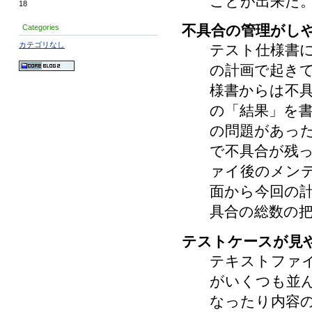
ことが出来た
18
不具合の管理がし
Categories
カテゴリなし
テスト仕様書
の計画で起き
様書からは不
の「結果」を
の問題があった
で不具合が残
ァイ後のメン
面から今回の
具合の総数の
テストケースが見
テキストファ
がいくつも並
なったり内容の