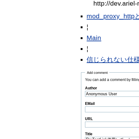
http://dev.arie
mod_proxy_http
¦
Main
¦
信じられない仕
Add comment
You can add a comment by filling
Author
(Required)
EMail
URL
Title
(Required)