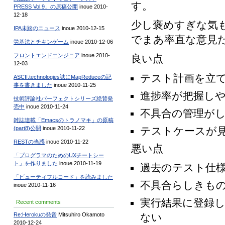
す。
PRESS Vol.9」の原稿公開
inoue 2010-
12-18
少し褒めすぎな気も
IPA未踏のニュース
inoue 2010-12-15
でまあ率直な意見
労基法とチキンゲーム
inoue 2010-12-06
フロントエンドエンジニア
inoue 2010-
良い点
12-03
テスト計画を立
ASCII.technologies誌にMapReduceの記
事を書きました
inoue 2010-11-25
進捗率が把握し
技術評論社パーフェクトシリーズ絶賛発
売中
inoue 2010-11-24
不具合の管理が
雑誌連載「Emacsのトラノマキ」の原稿
テストケースが
(part8)公開
inoue 2010-11-22
RESTの当惑
inoue 2010-11-22
悪い点
「プログラマのためのUXチートシー
ト」を作りました
inoue 2010-11-19
過去のテスト仕
「ビューティフルコード」を読みました
不具合らしきもの
inoue 2010-11-16
実行結果に登録
Recent comments
ない
Re:Herokuの発音
Mitsuhiro Okamoto
2010-12-24