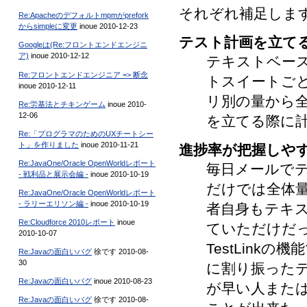
それぞれ補足しま
Re:Apacheのデフォルトmpmがprefork
からsimpleに変更
inoue 2010-12-23
テスト計画を立て
Googleは(Re:フロントエンドエンジニ
ア)
inoue 2010-12-12
テキストベース
Re:フロントエンドエンジニア => 断念
トスイートご
inoue 2010-12-11
リ別の量から
Re:労基法とチキンゲーム
inoue 2010-
12-06
を立てる際に
Re:「プログラマのためのUXチートシー
ト」を作りました
inoue 2010-11-21
進捗率が把握しや
Re:JavaOne/Oracle OpenWorldレポート
毎日メールで
- 戦利品と展示会編 -
inoue 2010-10-19
だけでは全体
Re:JavaOne/Oracle OpenWorldレポート
- ラリーエリソン編 -
inoue 2010-10-19
者自身もテキ
Re:Cloudforce 2010レポート
inoue
ていただけだ
2010-10-07
TestLin
Re:Javaの面白いバグ
徐です 2010-08-
30
に割り振った
Re:Javaの面白いバグ
inoue 2010-08-23
が早い人また
Re:Javaの面白いバグ
徐です 2010-08-