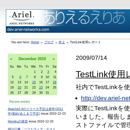
You are here:
Home
→
ブログ
→
井上
→
TestLink使用レポート
2009/07/14
«
December
2010
»
Su
Mo
Tu
We
Th
Fr
Sa
TestLink
1
2
3
4
5
6
7
8
9
10
11
12
13
14
15
16
17
18
社内でTestLin
19
20
21
22
23
24
25
26
27
28
29
30
31
http://dev.ariel-
Recent entries
実際にTestLi
Apache2.4のリリース予定は来年(2011
年)初め(あくまで予定)
inoue 2010-12-23
いました。報告しま
Herokuの発音
inoue 2010-12-20
ストファイルで管理し
雑誌記事「ソフトウェア・テスト