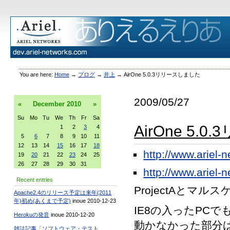
You are here:
Home
→
ブログ
→
井上
→
AirOne 5.0.3リリースしました
2009/05/27
«
December
2010
»
Su
Mo
Tu
We
Th
Fr
Sa
AirOne 5
1
2
3
4
5
6
7
8
9
10
11
12
13
14
15
16
17
18
http://www.ariel-
19
20
21
22
23
24
25
26
27
28
29
30
31
http://www.ariel-
Recent entries
ProjectAとマル
Apache2.4のリリース予定は来年(2011
年)初め(あくまで予定)
inoue 2010-12-23
IE8の入ったPC
Herokuの発音
inoue 2010-12-20
動かなかった部分は
雑誌記事「ソフトウェア・テスト