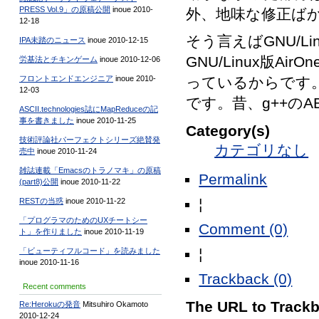
PRESS Vol.9」の原稿公開
inoue 2010-
外、地味な修正ば
12-18
そう言えばGNU/
IPA未踏のニュース
inoue 2010-12-15
GNU/Linux版
労基法とチキンゲーム
inoue 2010-12-06
っているからです
フロントエンドエンジニア
inoue 2010-
12-03
です。昔、g++の
ASCII.technologies誌にMapReduceの記
事を書きました
inoue 2010-11-25
Category(s)
技術評論社パーフェクトシリーズ絶賛発
カテゴリなし
売中
inoue 2010-11-24
雑誌連載「Emacsのトラノマキ」の原稿
Permalink
(part8)公開
inoue 2010-11-22
¦
RESTの当惑
inoue 2010-11-22
「プログラマのためのUXチートシー
Comment (0)
ト」を作りました
inoue 2010-11-19
¦
「ビューティフルコード」を読みました
inoue 2010-11-16
Trackback (0)
Recent comments
The URL to Trackba
Re:Herokuの発音
Mitsuhiro Okamoto
2010-12-24