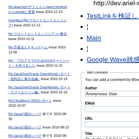
http://dev.ari
Re:Apacheのデフォルトmpmがprefork
からsimpleに変更
inoue 2010-12-23
TestLinkを検
Googleは(Re:フロントエンドエンジニ
¦
ア)
inoue 2010-12-12
Re:フロントエンドエンジニア => 断念
Main
inoue 2010-12-11
¦
Re:労基法とチキンゲーム
inoue 2010-
12-06
Google Wave雑
Re:「プログラマのためのUXチートシー
ト」を作りました
inoue 2010-11-21
Add comment
Re:JavaOne/Oracle OpenWorldレポート
- 戦利品と展示会編 -
inoue 2010-10-19
You can add a comment by filling
Re:JavaOne/Oracle OpenWorldレポート
Author
(Required)
- ラリーエリソン編 -
inoue 2010-10-19
Re:Cloudforce 2010レポート
inoue
EMail
2010-10-07
Re:Javaの面白いバグ
徐です 2010-08-
URL
30
Re:Javaの面白いバグ
inoue 2010-08-23
Title
(Required)
Re:Javaの面白いバグ
徐です 2010-08-