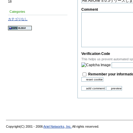
18
Comment
(Required)
Categories
カテゴリなし
Verification Code
This helps us prevent automated s
Remember your informatio
Copyright(C) 2001 - 2006
Ariel Networks, Inc.
All rights reserved.