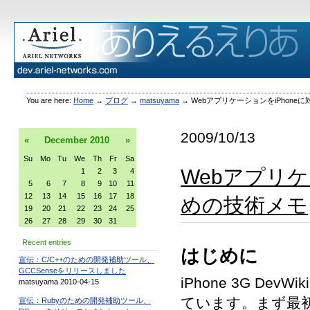
You are here:
Home
→
ブログ
→
matsuyama
→
WebアプリケーションをiPhon
2009/10/13
«
December
2010
»
Su
Mo
Tu
We
Th
Fr
Sa
Webアプリケ
1
2
3
4
5
6
7
8
9
10
11
12
13
14
15
16
17
18
めの技術メモ
19
20
21
22
23
24
25
26
27
28
29
30
31
Recent entries
はじめに
宣伝：C/C++のための開発補助ツール、
GCCSenseをリリースしました
iPhone 3G D
matsuyama 2010-04-15
ています。まず最
宣伝：Rubyのための開発補助ツール、