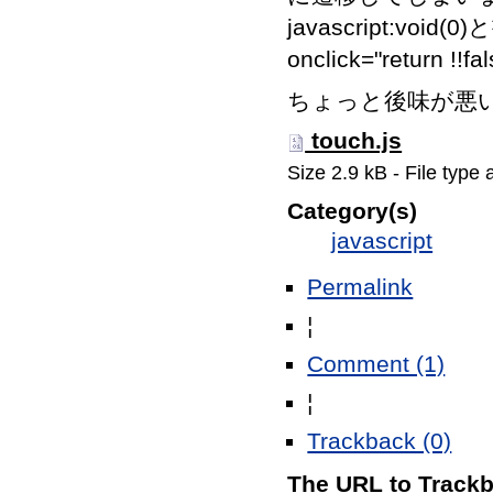
javascript:void(
onclick="retur
ちょっと後味が悪
touch.js
Size
2.9 kB
-
File type
Category(s)
javascript
Permalink
¦
Comment (1)
¦
Trackback (0)
The URL to Trackba