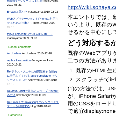
RSenseをリリースしました
matsuyama
2010-03-21
http://wiki.sohaya.
Emacsは死んだ
matsuyama 2010-02-22
本エントリでは、新
WebアプリケーションをiPhoneに対応さ
せるための技術メモ
matsuyama 2009-
いうより、既存のW
10-13
せるかを中心にし
tokyo-emacs#x02の個人的レポート
matsuyama 2009-09-07
どう対応する
Recent comments
既存のWebアプリ
Air Jordans
Air Jordans 2010-12-28
二つの方法があり
replica louis vuitton
Anonymous User
2010-12-22
既存のHTML
Re:テキスト入力中に補完候補を自動的
に表示してくれる auto-complete.el をリ
スクラッチでiP
リースしました
Anonymous User 2010-
12-10
(1)の方法では、
Re:JavaScriptで外側のスコープでevalす
が、iPhone Sa
る方法
how to fight 2010-11-09
用のCSSをロード
Re:Emacs で JavaScript のシンタックス
エラーを検出する
blog 2010-10-28
で適宜display
Categories