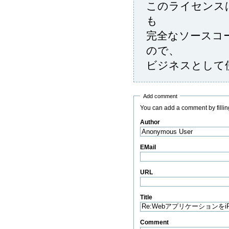
このライセンス
も
完全なソースコ
ので、
ビジネスとして
Add comment
You can add a comment by filling
Author
(Required)
EMail
(Required)
URL
(Required)
Title
(Required)
Comment
(Required)