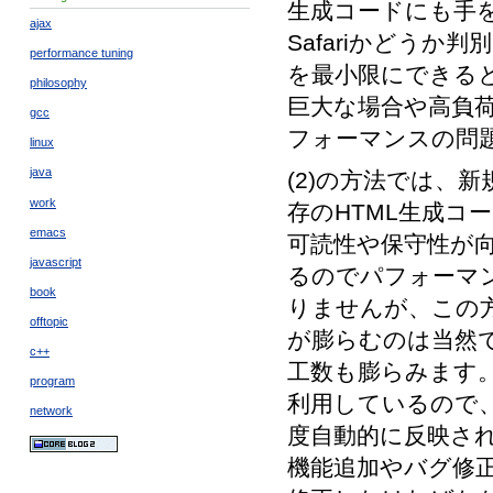
生成コードにも手を加
ajax
Safariかどう
performance tuning
を最小限にできる
philosophy
巨大な場合や高負荷の
gcc
フォーマンスの問
linux
java
(2)の方法では、新
work
存のHTML生成
emacs
可読性や保守性が向
javascript
るのでパフォーマ
book
りませんが、この
offtopic
が膨らむのは当然で
c++
工数も膨らみます。
program
利用しているので
network
度自動的に反映され
機能追加やバグ修正