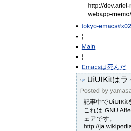
http://dev.ari
webapp-memo/
tokyo-emacs
¦
Main
¦
Emacsは死んだ
UiUIKit
Posted by
yamas
記事中でUiUI
これは GNU Af
ェアです。
http://ja.wikipe