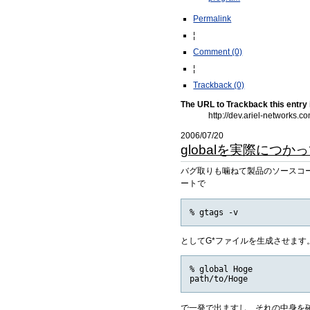
Permalink
¦
Comment (0)
¦
Trackback (0)
The URL to Trackback this entry 
http://dev.ariel-network
2006/07/20
globalを実際につか
バグ取りも噛ねて製品のソースコー
ートで
としてG*ファイルを生成させます
% global Hoge

で一発で出ますし、それの中身を確