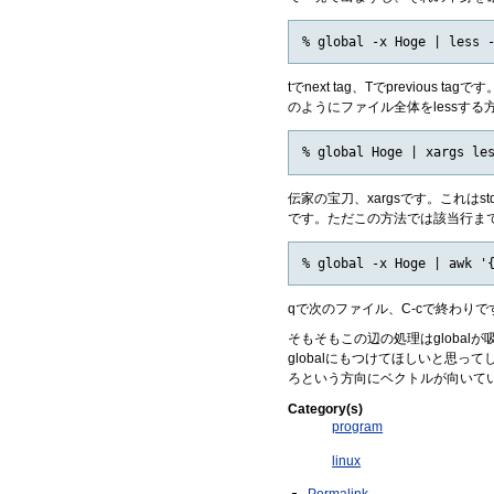
tでnext tag、Tでprevi
のようにファイル全体をlessする
伝家の宝刀、xargsです。これはs
です。ただこの方法では該当行まで
qで次のファイル、C-cで終わり
そもそもこの辺の処理はgloba
globalにもつけてほしいと思ってし
ろという方向にベクトルが向いて
Category(s)
program
linux
Permalink