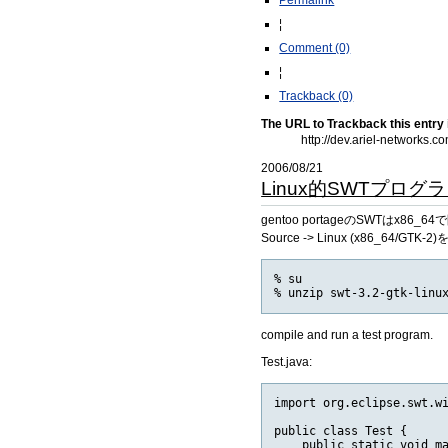
¦
Comment (0)
¦
Trackback (0)
The URL to Trackback this entry 
http://dev.ariel-networks
2006/08/21
Linux的SWTプログ
gentoo portageのSWTはx86_
Source -> Linux (x86_6
% su

compile and run a test program.
Test.java:
import org.eclipse.swt.wi
public class Test {

    public static void ma