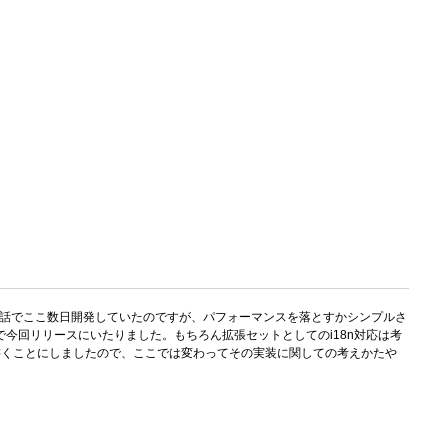
てしまおうという話でここ数日開発していたのですが、パフォーマンスを落とすかシンプルさ
とで今回リリースにいたりました。もちろん拡張セットとしてのi18n対応は考
書くことにしましたので、ここでは変わってその実装に関しての考えかたや