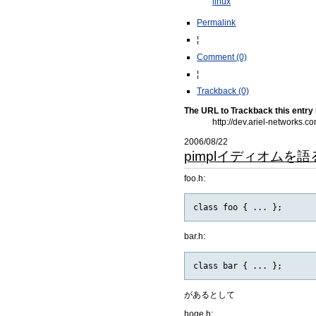
linux
Permalink
¦
Comment (0)
¦
Trackback (0)
The URL to Trackback this entry 
http://dev.ariel-network
2006/08/22
pimplイディオムを語
foo.h:
bar.h:
があるとして
hoge.h: