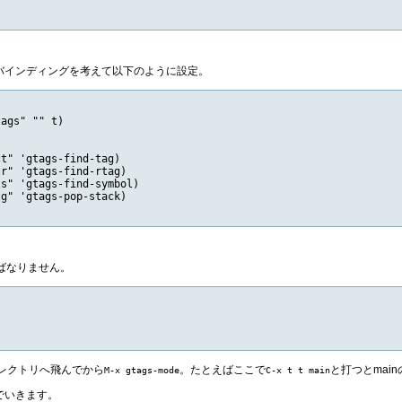
バインディングを考えて以下のように設定。
ags" "" t)

t" 'gtags-find-tag)

r" 'gtags-find-rtag)

s" 'gtags-find-symbol)

g" 'gtags-pop-stack)

ばなりません。
ディレクトリへ飛んでから
。たとえばここで
と打つとmai
M-x gtags-mode
C-x t t main
でいきます。