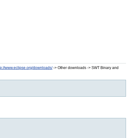
tp://www.eclipse.org/downloads/
-> Other downloads -> SWT Binary and