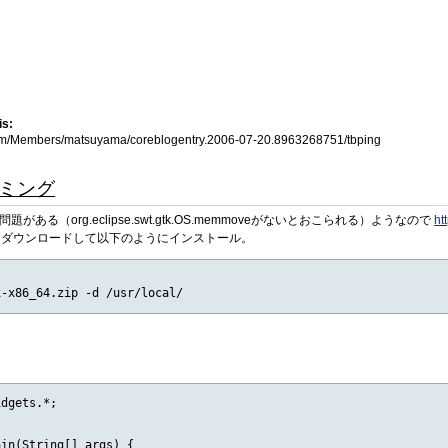
is:
.com/Members/matsuyama/coreblogentry.2006-07-20.8963268751/tbping
ラミング
64で問題がある（org.eclipse.swt.gtk.OS.memmoveがないとおこられる）ようなので
ht
4/GTK-2)をダウンロードして以下のようにインストール。
dgets.*;

in(String[] args) {
