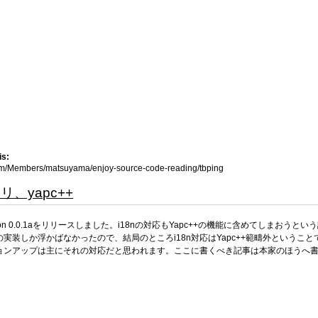
is:
.com/Members/matsuyama/enjoy-source-code-reading/tbping
、yapc++
 version 0.0.1aをリリースしました。i18nの対応もYapc++の機能に含め
実装しか浮かばなかったので、結局のところi18n対応はYapc++範疇外というこ
ョンアップは主にそれの対応だと思われます。ここに書くべき記事は本家のほうへ
。