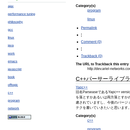
Category(s)
ajax
program
performance tuning
linux
philosophy
Permalink
gcc
¦
linux
Comment (0)
java
¦
work
Trackback (0)
emacs
The URL to Trackback this entry 
http://dev.ariel-networks
javascript
book
C++パーサーライブラリ
offtopic
Yapc++
旧名ParseaseであるYapc++
c++
を落とすかあるいは両方落とすかの
program
慮されていますし、今後のバージ
テクを書いていきたいと思います
network
Category(s)
c++
program