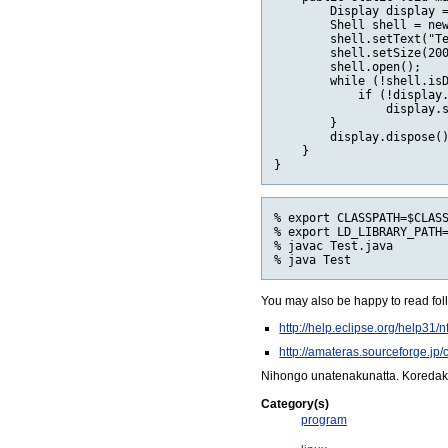
        Display display =
        Shell shell = new
        shell.setText("Te
        shell.setSize(200
        shell.open();

        while (!shell.isD
            if (!display.
                display.s
        }

        display.dispose()
    }

% export CLASSPATH=$CLASS
% export LD_LIBRARY_PATH=
% javac Test.java

You may also be happy to read foll
http://help.eclipse.org/help31/
http://amateras.sourceforge.jp/
Nihongo unatenakunatta. Koredaka
Category(s)
program