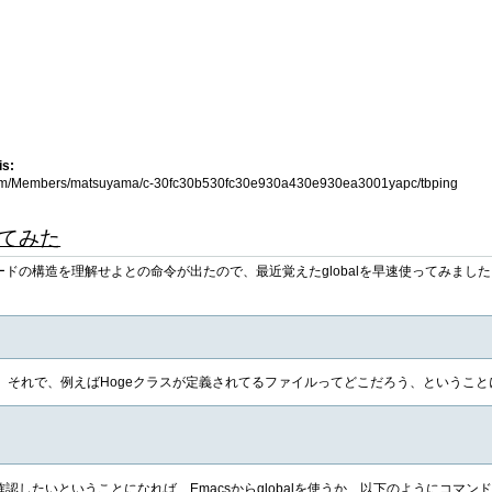
is:
s.com/Members/matsuyama/c-30fc30b530fc30e930a430e930ea3001yapc/tbping
ってみた
ドの構造を理解せよとの命令が出たので、最近覚えたglobalを早速使ってみまし
。それで、例えばHogeクラスが定義されてるファイルってどこだろう、ということ
認したいということになれば、Emacsからglobalを使うか、以下のようにコマン