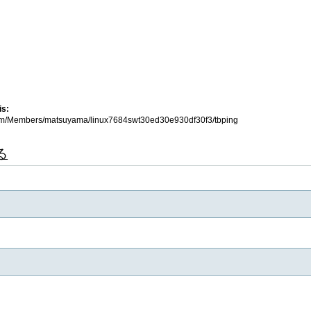
is:
s.com/Members/matsuyama/linux7684swt30ed30e930df30f3/tbping
る