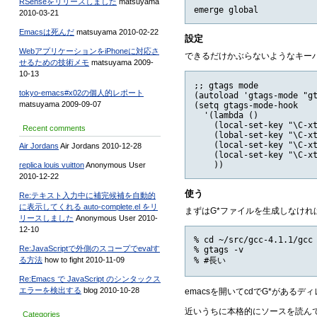
RSenseをリリースしました
matsuyama
2010-03-21
Emacsは死んだ
matsuyama 2010-02-22
設定
WebアプリケーションをiPhoneに対応さ
できるだけかぶらないようなキー
せるための技術メモ
matsuyama 2009-
10-13
;; gtags mode

tokyo-emacs#x02の個人的レポート
(autoload 'gtags-mode "gt
matsuyama 2009-09-07
(setq gtags-mode-hook

  '(lambda ()

    (local-set-key "\C-xt
Recent comments
    (lobal-set-key "\C-xt
    (local-set-key "\C-xt
Air Jordans
Air Jordans 2010-12-28
    (local-set-key "\C-xt
replica louis vuitton
Anonymous User
2010-12-22
使う
Re:テキスト入力中に補完候補を自動的
に表示してくれる auto-complete.el をリ
まずはG*ファイルを生成しなけれ
リースしました
Anonymous User 2010-
12-10
% cd ~/src/gcc-4.1.1/gcc

Re:JavaScriptで外側のスコープでevalす
% gtags -v

る方法
how to fight 2010-11-09
Re:Emacs で JavaScript のシンタックス
エラーを検出する
blog 2010-10-28
emacsを開いてcdでG*がある
近いうちに本格的にソースを読ん
Categories