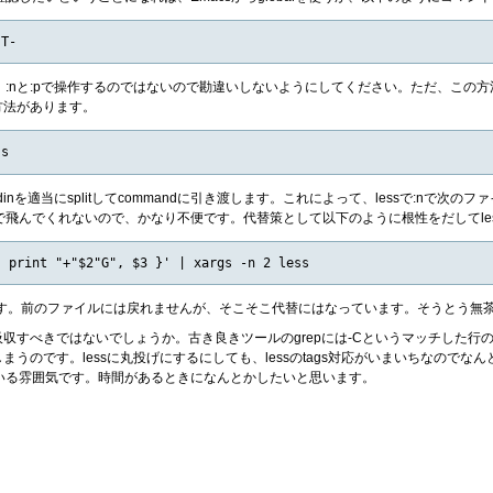
ous tagです。:nと:pで操作するのではないので勘違いしないようにしてください。
方法があります。
tdinを適当にsplitしてcommandに引き渡します。これによって、lessで:n
飛んでくれないので、かなり不便です。代替策として以下のように根性をだしてle
です。前のファイルには戻れませんが、そこそこ代替にはなっています。そうとう無
lが吸収すべきではないでしょうか。古き良きツールのgrepには-Cというマッチし
まうのです。lessに丸投げにするにしても、lessのtags対応がいまいちなのでなんとも言
いる雰囲気です。時間があるときになんとかしたいと思います。