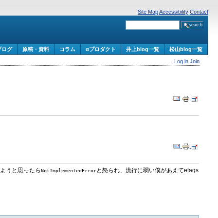
Site Map
Accessibility
Contact
ブログ
原稿・資料
コラム
αプロダクト
井上blog一覧
松山blog一覧
Log in
Join
めようと思ったら
と怒られ、流行に弱い僕があえてetags
NotImplementedError