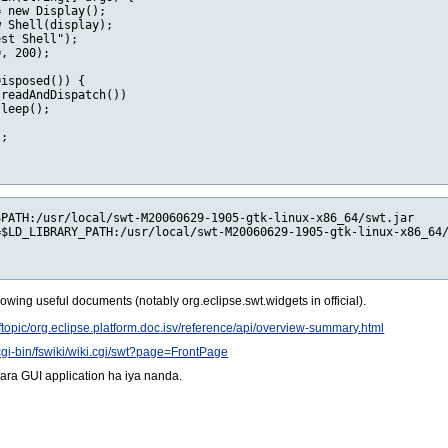
 new Display();

 Shell(display);

st Shell");

, 200);

isposed()) {

readAndDispatch())

leep();

;

PATH:/usr/local/swt-M20060629-1905-gtk-linux-x86_64/swt.jar

$LD_LIBRARY_PATH:/usr/local/swt-M20060629-1905-gtk-linux-x86_64/
owing useful documents (notably org.eclipse.swt.widgets in official).
nftopic/org.eclipse.platform.doc.isv/reference/api/overview-summary.html
cgi-bin/fswiki/wiki.cgi/swt?page=FrontPage
ra GUI application ha iya nanda.