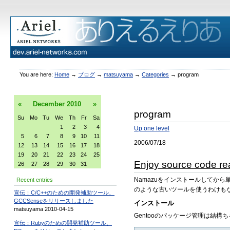
You are here:
Home
→
ブログ
→
matsuyama
→
Categories
→
program
«
December
2010
»
program
Su
Mo
Tu
We
Th
Fr
Sa
1
2
3
4
Up one level
5
6
7
8
9
10
11
2006/07/18
12
13
14
15
16
17
18
19
20
21
22
23
24
25
Enjoy source code re
26
27
28
29
30
31
Namazuをインストールしてか
Recent entries
のような古いツールを使うわけもな
宣伝：C/C++のための開発補助ツール、
GCCSenseをリリースしました
インストール
matsuyama 2010-04-15
Gentooのパッケージ管理は結構
宣伝：Rubyのための開発補助ツール、