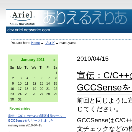
You are here:
Home
→
ブログ
→
matsuyama
2010/04/15
«
January
2011
»
Su
Mo
Tu
We
Th
Fr
Sa
宣伝：C/C
1
2
3
4
5
6
7
8
9
10
11
12
13
14
15
GCCSens
16
17
18
19
20
21
22
23
24
25
26
27
28
29
前回と同じように
30
31
じてください。
Recent entries
宣伝：C/C++のための開発補助ツール、
GCCSenseはC
GCCSenseをリリースしました
matsuyama 2010-04-15
文チェックなどの