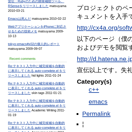
宣伝：Rubyのための開発補助ツール、
RSenseをリリースしました
matsuyama
プロジェクトのペ
2010-03-21
キュメントを入手
Emacsは死んだ
matsuyama 2010-02-22
http://cx4a.org/sof
WebアプリケーションをiPhoneに対応さ
せるための技術メモ
matsuyama 2009-
10-13
以下のページ（僕
tokyo-emacs#x02の個人的レポート
およびデモを閲覧
matsuyama 2009-09-07
http://d.hatena.n
Recent comments
Re:テキスト入力中に補完候補を自動的
宣伝以上です。失
に表示してくれる auto-complete.el をリ
リースしました
hid lights 2011-01-24
Category(s)
Re:テキスト入力中に補完候補を自動的
c++
に表示してくれる auto-complete.el をリ
リースしました
skin tags 2011-01-21
emacs
Re:テキスト入力中に補完候補を自動的
に表示してくれる auto-complete.el をリ
リースしました
Academic Writing 2011-
Permalink
01-19
¦
Re:テキスト入力中に補完候補を自動的
に表示してくれる auto-complete.el をリ