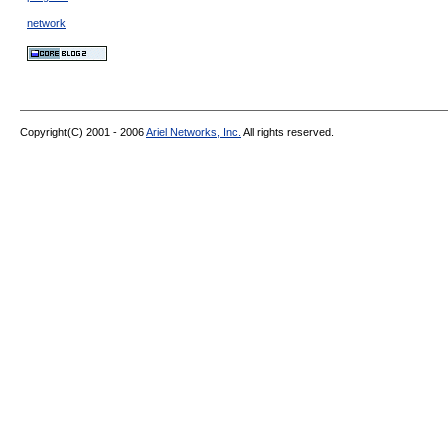
network
Copyright(C) 2001 - 2006
Ariel Networks, Inc.
All rights reserved.