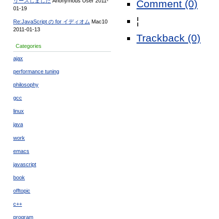
リースしました
Anonymous User 2011-
Comment (0)
01-19
¦
Re:JavaScript の for イディオム
Mac10
2011-01-13
Trackback (0)
Categories
ajax
performance tuning
philosophy
gcc
linux
java
work
emacs
javascript
book
offtopic
c++
program