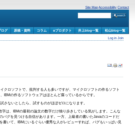
Site Map
Accessibility
Contact
ブログ
原稿・資料
コラム
αプロダクト
井上blog一覧
松山blog一覧
Log in
Join
。
マイクロソフトで、批判する人も多いですが、マイクロソフトの作るソフト
、IBMの作るソフトウェアはほとんど腐っているからです。
か試さないとしたら、試すものがほぼゼロになります。
う数字は、IBMの最初の論文の数字だけ独り歩きしている気がします。こんな
バグを見つける自信があります。一方、上級者の書いたJavaのコードだ
を書いて、IBMにいるぐらい優秀な人がレビューすれば、バグもいっぱい見