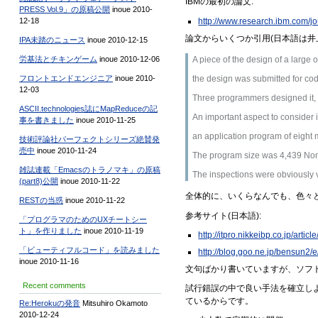
IBMの最初の論文:
PRESS Vol.9」の原稿公開
inoue 2010-
http://www.research.ibm.com/j
12-18
論文からいくつか引用(日本語は井上
IPA未踏のニュース
inoue 2010-12-15
A piece of the design of a l
労基法とチキンゲーム
inoue 2010-12-06
the design was submitted for 
フロントエンドエンジニア
inoue 2010-
12-03
Three programmers designed it,
ASCII.technologies誌にMapReduceの記
An important aspect to cons
事を書きました
inoue 2010-11-25
an application program 
技術評論社パーフェクトシリーズ絶賛発
売中
inoue 2010-11-24
The program size was 4,439 
雑誌連載「Emacsのトラノマキ」の原稿
The inspections were obviousl
(part8)公開
inoue 2010-11-22
全体的に、いくらなんでも、色々
RESTの当惑
inoue 2010-11-22
参考サイト(日本語):
「プログラマのためのUXチートシー
ト」を作りました
inoue 2010-11-19
http://itpro.nikkeibp.co.jp/ar
「ビューティフルコード」を読みました
http://blog.goo.ne.jp/bensu
inoue 2010-11-16
文句ばかり書いていますが、ソフ
Recent comments
試行錯誤の中で良い手法を確立し
ているからです。
Re:Herokuの発音
Mitsuhiro Okamoto
2010-12-24