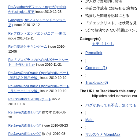
少人数で定期的に開催
Re:Apacheのデフォルトmpmがprefork
事前に作成者に知らせる(突然
からsimpleに変更
inoue 2010-12-23
指摘した問題を記録にとる
Googleは(Re:フロントエンドエンジニ
「チェックリスト」は状況を見
ア)
inoue 2010-12-12
5分で解決できない問題はペン
Re:フロントエンドエンジニア => 断念
inoue 2010-12-11
Category(s)
カテゴリなし
Re:労基法とチキンゲーム
inoue 2010-
12-06
Permalink
Re:「プログラマのためのUXチートシー
¦
ト」を作りました
inoue 2010-11-21
Comment (1)
Re:JavaOne/Oracle OpenWorldレポート
¦
- 戦利品と展示会編 -
inoue 2010-10-19
Trackback (0)
Re:JavaOne/Oracle OpenWorldレポート
- ラリーエリソン編 -
inoue 2010-10-19
The URL to Trackback this entry 
http://dev.ariel-networks.
Re:Cloudforce 2010レポート
inoue
2010-10-07
バグがあっても不安、無くても
Re:Javaの面白いバグ
徐です 2010-08-
¦
30
Main
Re:Javaの面白いバグ
inoue 2010-08-23
¦
Re:Javaの面白いバグ
徐です 2010-08-
マルスケとMonoMax