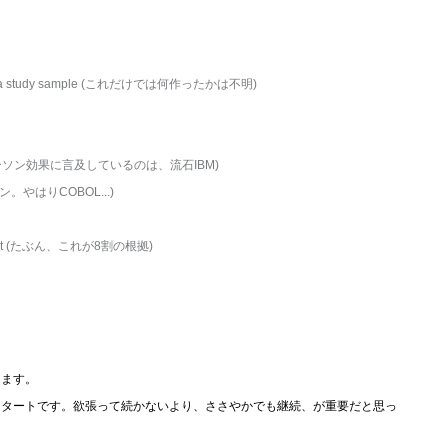
elected as a study sample (これだけでは何作ったかは不明)
rne Effect. (ホーソン効果に言及しているのは、流石IBM)
ション。やはりCOBOL...)
 82 percent (たぶん、これが8割の根拠)
します。
スタートです。欲張って続かないより、ささやかでも継続、が重要だと思っ