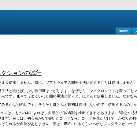
Home
ペクションの試行
あまり信用しません。特に、ソフトウェアの開発手法に関することは信用しません
発手法と聞けば、少し信用度は上がります。なぜなら、マイクロソフトは腐っても
らです。 IBMでうまくいった開発手法と聞くと、ほとんど信用しません。なぜなら
てみるかは別の話です。そもそもほとんど最初は信用しないので、信用するものし
ションは、ものの本によれば、欠陥(バグ)の8割を検出できるとあります。8割とい
ります。例えば、初心者がCで書いたコードなら、コードを見ただけで、かなりの数の
けられるか自信がありません。要は、IBMにいるぐらいヘボなプログラマがコード