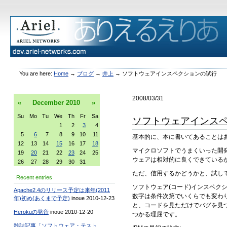
You are here:
Home
→
ブログ
→
井上
→
ソフトウェアインスペクションの試行
2008/03/31
«
December
2010
»
Su
Mo
Tu
We
Th
Fr
Sa
ソフトウェアインス
1
2
3
4
5
6
7
8
9
10
11
基本的に、本に書いてあることは
12
13
14
15
16
17
18
マイクロソフトでうまくいった開
19
20
21
22
23
24
25
ウェアは相対的に良くできているか
26
27
28
29
30
31
ただ、信用するかどうかと、試し
Recent entries
ソフトウェア(コード)インスペク
Apache2.4のリリース予定は来年(2011
数字は条件次第でいくらでも変わ
年)初め(あくまで予定)
inoue 2010-12-23
と、コードを見ただけでバグを見つ
Herokuの発音
inoue 2010-12-20
つかる理屈です。
雑誌記事「ソフトウェア・テスト