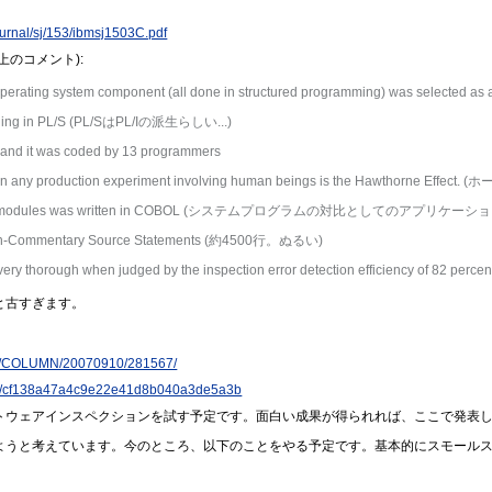
ournal/sj/153/ibmsj1503C.pdf
のコメント):
arge operating system component (all done in structured programming) was s
coding in PL/S (PL/SはPL/Iの派生らしい...)
 and it was coded by 13 programmers
ider in any production experiment involving human beings is the Hawtho
of eight modules was written in COBOL (システムプログラムの対比としてのアプリケー
Non-Commentary Source Statements (約4500行。ぬるい)
y very thorough when judged by the inspection error detection efficiency of
と古すぎます。
ticle/COLUMN/20070910/281567/
n2/e/cf138a47a4c9e22e41d8b040a3de5a3b
トウェアインスペクションを試す予定です。面白い成果が得られれば、ここで発表
ようと考えています。今のところ、以下のことをやる予定です。基本的にスモール