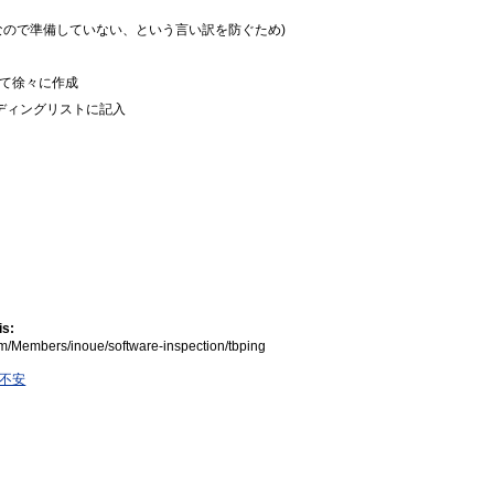
なので準備していない、という言い訳を防ぐため)
て徐々に作成
ディングリストに記入
is:
com/Members/inoue/software-inspection/tbping
不安