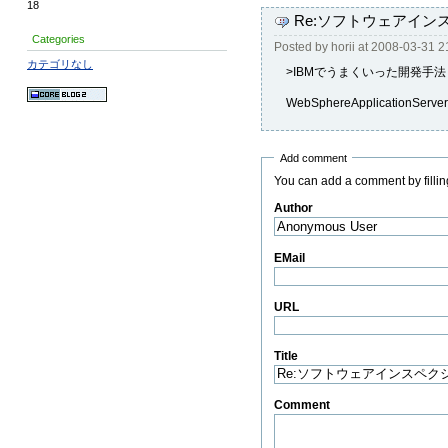
18
Re:ソフトウェアイン
Categories
Posted by
horii
at
2008-03-31 2
カテゴリなし
>IBMでうまくいった開発手
WebSphereApplication
Add comment
You can add a comment by filling
Author
(Required)
EMail
URL
Title
(Required)
Comment
(Required)