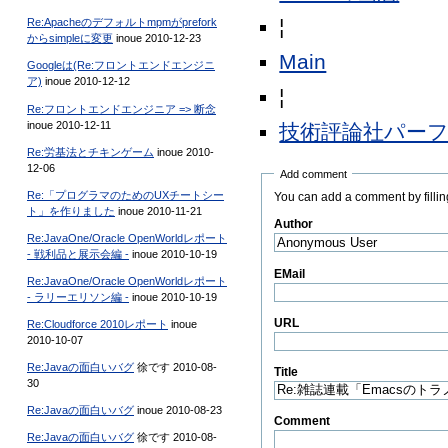
¦
Re:Apacheのデフォルトmpmがprefork
からsimpleに変更
inoue 2010-12-23
Main
Googleは(Re:フロントエンドエンジニ
ア)
inoue 2010-12-12
¦
Re:フロントエンドエンジニア => 断念
inoue 2010-12-11
技術評論社パー
Re:労基法とチキンゲーム
inoue 2010-
12-06
Add comment
Re:「プログラマのためのUXチートシー
You can add a comment by filling
ト」を作りました
inoue 2010-11-21
Author
(Required)
Re:JavaOne/Oracle OpenWorldレポート
- 戦利品と展示会編 -
inoue 2010-10-19
EMail
Re:JavaOne/Oracle OpenWorldレポート
- ラリーエリソン編 -
inoue 2010-10-19
URL
Re:Cloudforce 2010レポート
inoue
2010-10-07
Re:Javaの面白いバグ
徐です 2010-08-
Title
(Required)
30
Re:Javaの面白いバグ
inoue 2010-08-23
Comment
(Required)
Re:Javaの面白いバグ
徐です 2010-08-