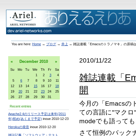
You are here:
Home
→
ブログ
→
井上
→
雑誌連載「Emacsのトラノマキ」の原稿(pa
2010/11/22
«
December
2010
»
Su
Mo
Tu
We
Th
Fr
Sa
雑誌連載「Em
1
2
3
4
5
6
7
8
9
10
11
12
13
14
15
16
17
18
開
19
20
21
22
23
24
25
26
27
28
29
30
31
今月の「Emacs
Recent entries
ての言語に"マクロ
Apache2.4のリリース予定は来年(2011
年)初め(あくまで予定)
inoue 2010-12-23
modeでも語って
Herokuの発音
inoue 2010-12-20
さて恒例のバックナ
雑誌記事「ソフトウェア・テスト