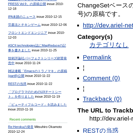
ChangeSetベースの
PRESS Vol.9」の原稿公開
inoue 2010-
12-18
号)の原稿です。
IPA未踏のニュース
inoue 2010-12-15
http://dev.ariel-
労基法とチキンゲーム
inoue 2010-12-06
フロントエンドエンジニア
inoue 2010-
Category(s)
12-03
カテゴリなし
ASCII.technologies誌にMapReduceの記
事を書きました
inoue 2010-11-25
Permalink
技術評論社パーフェクトシリーズ絶賛発
売中
inoue 2010-11-24
¦
雑誌連載「Emacsのトラノマキ」の原稿
(part8)公開
inoue 2010-11-22
Comment (0)
RESTの当惑
inoue 2010-11-22
¦
「プログラマのためのUXチートシー
ト」を作りました
inoue 2010-11-19
Trackback (0)
「ビューティフルコード」を読みました
The URL to Trackba
inoue 2010-11-16
http://dev.ari
Recent comments
Re:Herokuの発音
Mitsuhiro Okamoto
RESTの当惑
2010-12-24