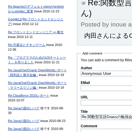
Re:関数型言
Re:Apacheのデフォルトmpmがprefork
ん)
からsimpleに変更
inoue 2010-12-23
Googleは(Re:フロントエンドエンジニ
Posted by
inoue
a
ア)
inoue 2010-12-12
Re:フロントエンドエンジニア => 断念
内田さんによるC言
inoue 2010-12-11
Re:労基法とチキンゲーム
inoue 2010-
12-06
Add comment
Re:「プログラマのためのUXチートシー
You can add a comment by filling
ト」を作りました
inoue 2010-11-21
Author
(Required)
Re:JavaOne/Oracle OpenWorldレポート
- 戦利品と展示会編 -
inoue 2010-10-19
EMail
Re:JavaOne/Oracle OpenWorldレポート
- ラリーエリソン編 -
inoue 2010-10-19
Re:Cloudforce 2010レポート
inoue
URL
2010-10-07
Re:Javaの面白いバグ
徐です 2010-08-
Title
(Required)
30
Re:Javaの面白いバグ
inoue 2010-08-23
Comment
(Required)
Re:Javaの面白いバグ
徐です 2010-08-