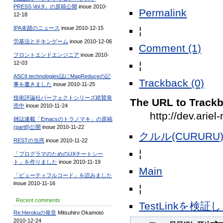
PRESS Vol.9」の原稿公開
inoue 2010-
Permalink
12-18
¦
IPA未踏のニュース
inoue 2010-12-15
労基法とチキンゲーム
inoue 2010-12-06
Comment (1)
フロントエンドエンジニア
inoue 2010-
¦
12-03
ASCII.technologies誌にMapReduceの記
Trackback (0)
事を書きました
inoue 2010-11-25
技術評論社パーフェクトシリーズ絶賛発
The URL to Trackba
売中
inoue 2010-11-24
http://dev.ari
雑誌連載「Emacsのトラノマキ」の原稿
(part8)公開
inoue 2010-11-22
クルル(CURURU
RESTの当惑
inoue 2010-11-22
¦
「プログラマのためのUXチートシー
ト」を作りました
inoue 2010-11-19
Main
「ビューティフルコード」を読みました
inoue 2010-11-16
¦
Recent comments
TestLinkを検
Re:Herokuの発音
Mitsuhiro Okamoto
2010-12-24