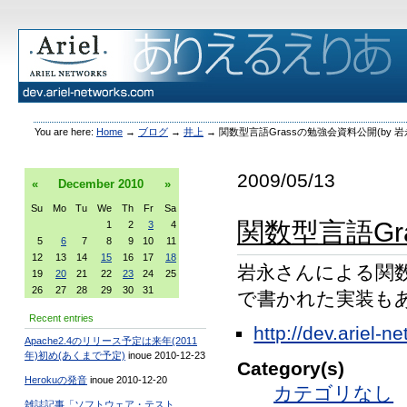
You are here:
Home
→
ブログ
→
井上
→
関数型言語Grassの勉強会資料公開(by 岩
2009/05/13
«
December
2010
»
Su
Mo
Tu
We
Th
Fr
Sa
関数型言語Gr
1
2
3
4
5
6
7
8
9
10
11
12
13
14
15
16
17
18
岩永さんによる関数型
19
20
21
22
23
24
25
26
27
28
29
30
31
で書かれた実装も
Recent entries
http://dev.ariel-
Apache2.4のリリース予定は来年(2011
年)初め(あくまで予定)
inoue 2010-12-23
Category(s)
Herokuの発音
inoue 2010-12-20
カテゴリなし
雑誌記事「ソフトウェア・テスト