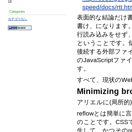
18
speed/docs/rtt.ht
Categories
表面的な結論だけ書く
カテゴリなし
書け、になります。な
行読み込みをせず
ということです。似た
後続する外部ファ
のJavaScrip
す。
すべて、現状のW
Minimizing br
アリエルに(局所的)
reflowとは簡単
のことです。CSSで
生して、かつそのr