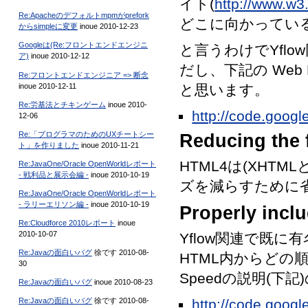
イト(
http://www.w3
Re:Apacheのデフォルトmpmがprefork
どこに向かってい
からsimpleに変更
inoue 2010-12-23
Googleは(Re:フロントエンドエンジニ
と言うわけでYfl
ア)
inoue 2010-12-12
だし、下記の Web Pe
Re:フロントエンドエンジニア => 断念
inoue 2010-12-11
と思います。
Re:労基法とチキンゲーム
inoue 2010-
http://code.goog
12-06
Re:「プログラマのためのUXチートシー
Reducing the 
ト」を作りました
inoue 2010-11-21
HTML4は(XHT
Re:JavaOne/Oracle OpenWorldレポート
- 戦利品と展示会編 -
inoue 2010-10-19
ズを減らすために省
Re:JavaOne/Oracle OpenWorldレポート
- ラリーエリソン編 -
inoue 2010-10-19
Properly inclu
Re:Cloudforce 2010レポート
inoue
2010-10-07
Yflow関連で既に有
Re:Javaの面白いバグ
徐です 2010-08-
HTML内からどの
30
Speedの説明(
Re:Javaの面白いバグ
inoue 2010-08-23
Re:Javaの面白いバグ
徐です 2010-08-
http://code.goog