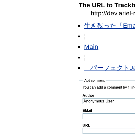
The URL to Trackba
http://dev.ari
生き残った「Em
¦
Main
¦
「パーフェクトJa
Add comment
You can add a comment by filling
Author
(Required)
EMail
URL