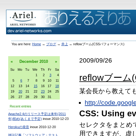
You are here:
Home
→
ブログ
→
井上
→
reflowブーム(CSSパフォーマンス)
2009/09/26
«
December
2010
»
Su
Mo
Tu
We
Th
Fr
Sa
reflowブー
1
2
3
4
5
6
7
8
9
10
11
12
13
14
15
16
17
18
某会長から教えて
19
20
21
22
23
24
25
26
27
28
29
30
31
http://code.google
Recent entries
CSS: Using ev
Apache2.4のリリース予定は来年(2011
年)初め(あくまで予定)
inoue 2010-12-23
セレクタをまとめ
Herokuの発音
inoue 2010-12-20
用できますが、虚
雑誌記事「ソフトウェア・テスト