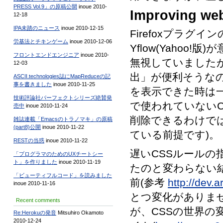
PRESS Vol.9」の原稿公開
inoue 2010-
Improving web
12-18
IPA未踏のニュース
inoue 2010-12-15
Firefoxプラグイ
労基法とチキンゲーム
inoue 2010-12-06
Yflow(Yahoo
フロントエンドエンジニア
inoue 2010-
無視していました
12-03
出」が便利そうな
ASCII.technologies誌にMapReduceの記
事を書きました
inoue 2010-11-25
を表示できた時は
技術評論社パーフェクトシリーズ絶賛発
で使われていないC
売中
inoue 2010-11-24
削除できるわけでは
雑誌連載「Emacsのトラノマキ」の原稿
(part8)公開
inoue 2010-11-22
ている前提です)。
RESTの当惑
inoue 2010-11-22
遅いCSSルール
「プログラマのためのUXチートシー
ト」を作りました
inoue 2010-11-19
たのと変わらない
「ビューティフルコード」を読みました
前(参考
http://dev.
inoue 2010-11-16
とつ変化がありません
Recent comments
が、CSSの世界の
Re:Herokuの発音
Mitsuhiro Okamoto
2010-12-24