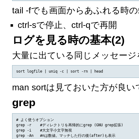
tail -fでも画面からあふれる時
ctrl-sで停止、ctrl-qで再開
ログを見る時の基本(2)
大量に出ている同じメッセージ
man sortは見ておいた方が良
grep
# よく使うオプション

grep -r    #ディレクトリを再帰的にgrep (GNU grep拡張)

grep -i    #大文字小文字無視

grep -An   #nは数値。マッチした行の後(after)も表示
