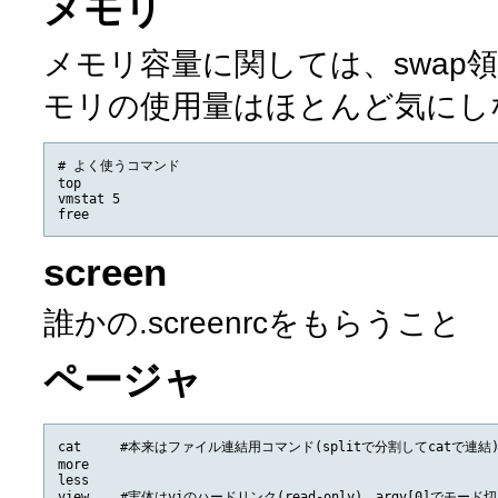
メモリ
メモリ容量に関しては、swap
モリの使用量はほとんど気にし
# よく使うコマンド

top

vmstat 5

screen
誰かの.screenrcをもらうこと
ページャ
cat     #本来はファイル連結用コマンド(splitで分割してcatで連結)
more

less

view    #実体はviのハードリンク(read-only)。argv[0]でモ