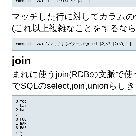
マッチした行に対してカラムの
(これ以上複雑なことをするならp
join
まれに使うjoin(RDBの文脈で使うj
でSQLのselect,join,unio
0 foo

1 bar

2 baz

と

0 FOO

1 BAR

3 BAZ

から
