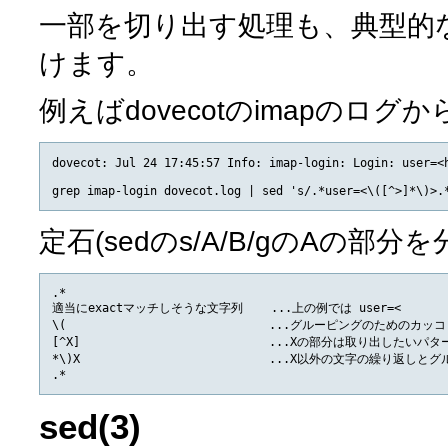
一部を切り出す処理も、典型的
けます。
例えばdovecotのimapのロ
dovecot: Jul 24 17:45:57 Info: imap-login: Login: user=<h
定石(sedのs/A/B/gのAの部分を
.*

適当にexactマッチしそうな文字列    ...上の例では user=<

\(                             ...グルーピングのためのカッ
[^X]                           ...Xの部分は取り出した
*\)X                           ...X以外の文字の繰り返
sed(3)