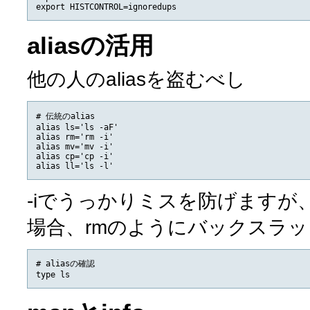
aliasの活用
他の人のaliasを盗むべし
# 伝統のalias

alias ls='ls -aF'

alias rm='rm -i'

alias mv='mv -i'

alias cp='cp -i'

-iでうっかりミスを防げます
場合、rmのようにバックスラッシュ
# aliasの確認
