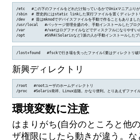
/etc   #この下のファイルをどれだけ知っているかでUnixマニアぶり
/sbin  # 歴史的にはstatic linkした実行ファイルを置くディ
/dev   # 昔はmknodでデバイスファイルを手動で作ることもありましたが
/usr/local   #パッケージ管理全盛の今、手動インストールしたプロ
/var         #/varはログファイルなどでディスクフルになりや
新興ディレクトリ
/root   #rootユーザのホームディレクトリ

環境変数に注意
はまりがち(自分のところと他
ザ権限にしたら動きが違う。な