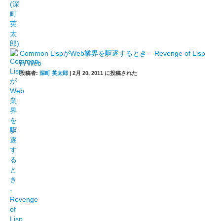
Common LispがWeb業界を駆逐するとき – Revenge of Lisp
in Web
投稿者:
深町 英太郎
|
2月 20, 2011 に投稿された