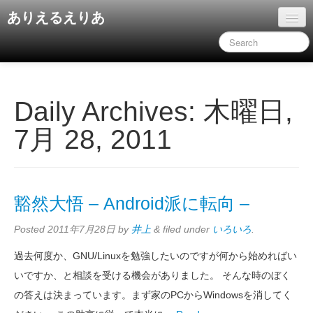
ありえるえりあ
ホーム
ドキュメント
旧コンテンツ
Daily Archives:
木曜日,
7月 28, 2011
豁然大悟 – Android派に転向 –
Posted
2011年7月28日
by
井上
&
filed under
いろいろ
.
過去何度か、GNU/Linuxを勉強したいのですが何から始めればい
いですか、と相談を受ける機会がありました。 そんな時のぼく
の答えは決まっています。まず家のPCからWindowsを消してく