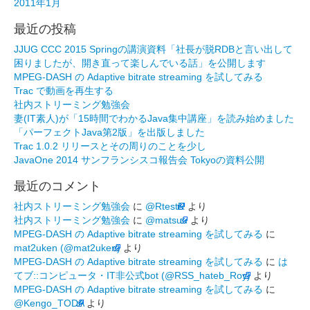
2011年1月
最近の投稿
JJUG CCC 2015 Springの講演資料「社長が脱RDBと言い出して
困りましたが、開き直って楽しんでいる話」を公開します
MPEG-DASH の Adaptive bitrate streaming を試してみる
Trac で動画を再生する
社内ストリーミング勉強会
妻(IT素人)が「15時間でわかるJava集中講座」を読み始めました
「パーフェクトJava第2版」を出版しました
Trac 1.0.2 リリースとその周りのことを少し
JavaOne 2014 サンフランシスコ報告会 Tokyoの資料公開
最近のコメント
社内ストリーミング勉強会
に
@RtestR
より
社内ストリーミング勉強会
に
@matsuu
より
MPEG-DASH の Adaptive bitrate streaming を試してみる
に
mat2uken (@mat2uken)
より
MPEG-DASH の Adaptive bitrate streaming を試してみる
に
は
てブ::コンピュータ・IT非公式bot (@RSS_hateb_Roy)
より
MPEG-DASH の Adaptive bitrate streaming を試してみる
に
@Kengo_TODA
より