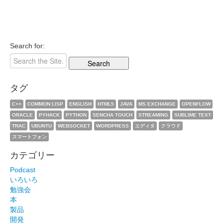
Search for:
タグ
C++
COMMON LISP
ENGLISH
HTML5
JAVA
MS EXCHANGE
OPENFLOW
ORACLE
PYHACK
PYTHON
SENCHA TOUCH
STREAMING
SUBLIME TEXT
TRAC
UBUNTU
WEBSOCKET
WORDPRESS
エディタ
クラウド
スマートフォン
カテゴリー
Podcast
いろいろ
勉強会
本
製品
開発